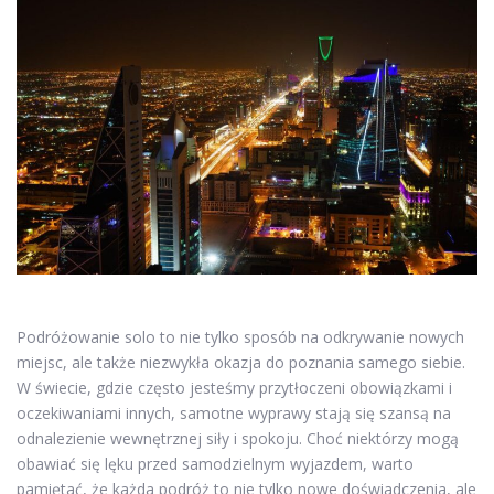
Podróżowanie solo to nie tylko sposób na odkrywanie nowych
miejsc, ale także niezwykła okazja do poznania samego siebie.
W świecie, gdzie często jesteśmy przytłoczeni obowiązkami i
oczekiwaniami innych, samotne wyprawy stają się szansą na
odnalezienie wewnętrznej siły i spokoju. Choć niektórzy mogą
obawiać się lęku przed samodzielnym wyjazdem, warto
pamiętać, że każda podróż to nie tylko nowe doświadczenia, ale