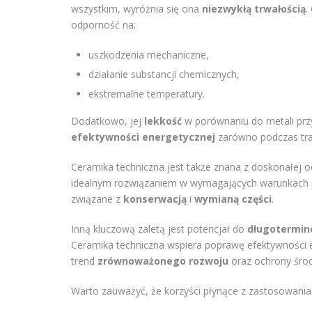
wszystkim, wyróżnia się ona
niezwykłą trwałością
.
odporność na:
uszkodzenia mechaniczne,
działanie substancji chemicznych,
ekstremalne temperatury.
Dodatkowo, jej
lekkość
w porównaniu do metali przy
efektywności energetycznej
zarówno podczas tran
Ceramika techniczna jest także znana z doskonałej 
idealnym rozwiązaniem w wymagających warunkach p
związane z
konserwacją
i
wymianą części
.
Inną kluczową zaletą jest potencjał do
długotermin
Ceramika techniczna wspiera poprawę efektywności e
trend
zrównoważonego rozwoju
oraz ochrony śro
Warto zauważyć, że korzyści płynące z zastosowania 