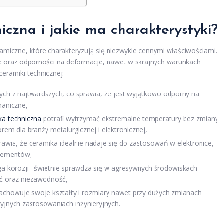
iczna i jakie ma charakterystyki
amiczne, które charakteryzują się niezwykle cennymi właściwościami.
e oraz odporności na deformacje, nawet w skrajnych warunkach
eramiki technicznej:
nych z najtwardszych, co sprawia, że jest wyjątkowo odporny na
haniczne,
ka techniczna
potrafi wytrzymać ekstremalne temperatury bez zmian
em dla branży metalurgicznej i elektronicznej,
rawia, że ceramika idealnie nadaje się do zastosowań w elektronice,
elementów,
ga korozji i świetnie sprawdza się w agresywnych środowiskach
ść oraz niezawodność,
achowuje swoje kształty i rozmiary nawet przy dużych zmianach
jnych zastosowaniach inżynieryjnych.