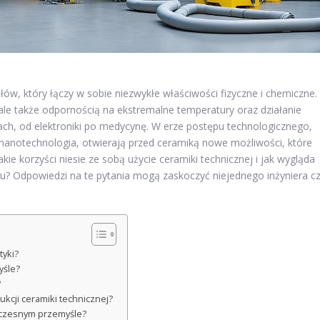
ów, który łączy w sobie niezwykłe właściwości fizyczne i chemiczne.
 ale także odpornością na ekstremalne temperatury oraz działanie
żach, od elektroniki po medycynę. W erze postępu technologicznego,
 nanotechnologia, otwierają przed ceramiką nowe możliwości, które
e korzyści niesie ze sobą użycie ceramiki technicznej i jak wygląda
? Odpowiedzi na te pytania mogą zaskoczyć niejednego inżyniera c
tyki?
yśle?
?
kcji ceramiki technicznej?
oczesnym przemyśle?