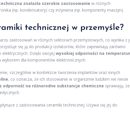
techniczna znalazła szerokie zastosowanie
w różnych
tronika (np. kondensatory) czy inżynieria (np. komponenty maszyn).
ramiki technicznej w przemyśle?
larzu zastosowań w różnych sektorach przemysłowych, co wynika z j
korzystuje się ją do produkcji izolatorów, które zapewniają zarówno
 elektrycznych. Dzięki swojej
wysokiej odporności na temperatu
nym wyborem dla komponentów elektronicznych.
nie, szczególnie w kontekście tworzenia implantów oraz innych
ilne
, co oznacza, że ich stosowanie w organizmie ludzkim nie niesie
az odporność na różnorodne substancje chemiczne
sprawiają, że
edycznych.
łynące z zastosowania ceramiki technicznej. Używa się jej do