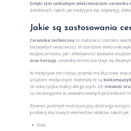
Dzięki tym unikalnym właściwościom ceramika 
dziedzinach, takich jak medycyna (np. implanty), elek
Jakie są zastosowania ce
Ceramika techniczna
to materiał o szerokim wach
niezwykłych właściwości. W dziedzinie elektroniki wy
bezpieczeństwo, jak i efektywność działania urządzeń
oraz korozję
, ceramika techniczna staje się ideal
W medycynie ten rodzaj ceramiki ma kluczowe znacze
urządzeń medycznych. Materiały te są
biokompatyb
ze sobą ryzyka reakcji alergicznych. Ich
trwałość or
są niezastąpione w zaawansowanych procedurach m
Również przemysł motoryzacyjny dostrzega korzyści p
produkcji kluczowych elementów silników, takich jak:
tłoki,