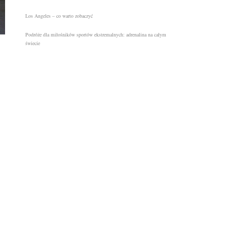
Los Angeles – co warto zobaczyć
Podróże dla miłośników sportów ekstremalnych: adrenalina na całym
świecie
Najnowsze komentarze
go
Kategorie
Innet tematy
Miasta na city break w Polsce
Podróże budżetowe
Turystyka
.