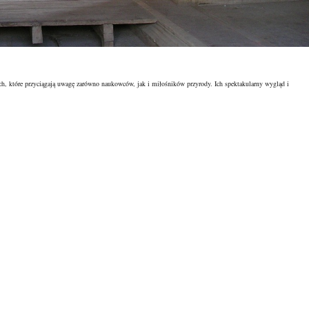
ych, które przyciągają uwagę zarówno naukowców, jak i miłośników przyrody. Ich spektakularny wygląd i
eloma wyzwaniami, które stają na drodze do ich odkrywania. W miarę jak topnienie lodowców staje się coraz
ą zmiana klimatu. Przygotowanie do wyprawy w te nieprzyjazne, ale piękne tereny wymaga nie tylko odpowiednie
nę lodowców i ich sekrety.
 jak powstają?
 lecz także turystów i miłośników przyrody. Powstają, gdy lodowiec przesuwa się nad przepaściami lub
często mostami lodowcowymi, unoszą się nad głębokimi dolinami, co nadaje im niezwykły i malowniczy wygląd