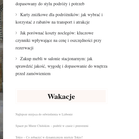
dopasowany do stylu podróży i potrzeb
Karty zniżkowe dla podróżników: jak wybrać i
korzystać z rabatów na transport i atrakcje
Jak porównać koszty noclegów: kluczowe
czynniki wpływające na cenę i oszczędności przy
rezerwacji
Zakup mebli w salonie stacjonarnym: jak
sprawdzić jakość, wygodę i dopasowanie do wnętrza
przed zamówieniem
Wakacje
Najlepsze miejsca do odwiedzenia w Lizbonie
Spacer po Murze Chińskim – podróż w czasie i przestrzeni
Tokio – Co zobaczyć w dynamicznym mieście Tokio?