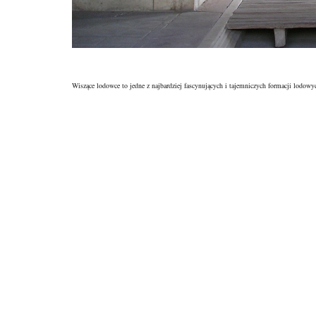
Wiszące lodowce to jedne z najbardziej fascynujących i tajemniczych formacji lodow
niezwykłe położenie nad przepaściami budzą zachwyt, ale jednocześnie wiążą się z wi
bardziej widoczne, rośnie też nasza świadomość o zagrożeniach, jakie niesie ze sob
sprzętu, ale także zrozumienia specyfiki lodowców. Odkryjmy razem tę niezwykłą krai
W tym artykule przeczytasz
Co to są wiszące lodowce i jak powstają?
Jakie są najpiękniejsze wiszące lodowce na świecie?
Jakie wyzwania niesie odkrywanie szczelin lodowcowych?
Jakie są zagrożenia związane z topnieniem lodowców?
Jak przygotować się do wyprawy w krainę lodowców?
Co to są wiszące lodowce i
Wiszące lodowce to wyjątkowe formacje lodowe, które fascynują nie tylko naukowców,
wąwozami, co prowadzi do tworzenia się szczelin w lodzie. Takie szczeliny, zwane 