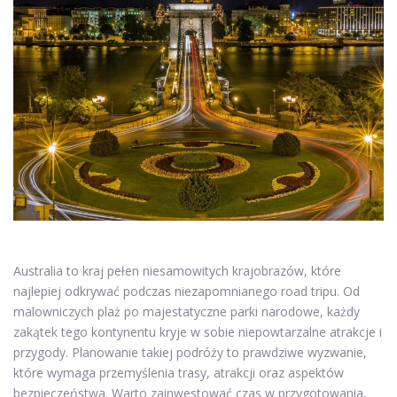
Australia to kraj pełen niesamowitych krajobrazów, które
najlepiej odkrywać podczas niezapomnianego road tripu. Od
malowniczych plaż po majestatyczne parki narodowe, każdy
zakątek tego kontynentu kryje w sobie niepowtarzalne atrakcje i
przygody. Planowanie takiej podróży to prawdziwe wyzwanie,
które wymaga przemyślenia trasy, atrakcji oraz aspektów
bezpieczeństwa. Warto zainwestować czas w przygotowania,