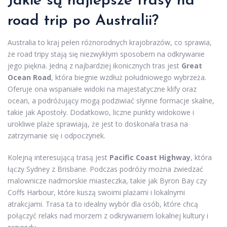
Jakie są najlepsze trasy na
road trip po Australii?
Australia to kraj pełen różnorodnych krajobrazów, co sprawia,
że road tripy stają się niezwykłym sposobem na odkrywanie
jego piękna. Jedną z najbardziej ikonicznych tras jest
Great
Ocean Road
, która biegnie wzdłuż południowego wybrzeża.
Oferuje ona wspaniałe widoki na majestatyczne klify oraz
ocean, a podróżujący mogą podziwiać słynne formacje skalne,
takie jak Apostoły. Dodatkowo, liczne punkty widokowe i
urokliwe plaże sprawiają, że jest to doskonała trasa na
zatrzymanie się i odpoczynek.
Kolejną interesującą trasą jest
Pacific Coast Highway
, która
łączy Sydney z Brisbane. Podczas podróży można zwiedzać
malownicze nadmorskie miasteczka, takie jak Byron Bay czy
Coffs Harbour, które kuszą swoimi plażami i lokalnymi
atrakcjami. Trasa ta to idealny wybór dla osób, które chcą
połączyć relaks nad morzem z odkrywaniem lokalnej kultury i