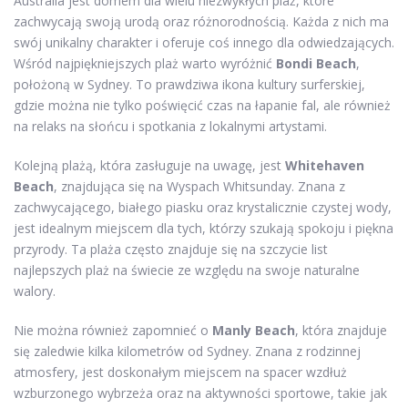
Australia jest domem dla wielu niezwykłych plaż, które
zachwycają swoją urodą oraz różnorodnością. Każda z nich ma
swój unikalny charakter i oferuje coś innego dla odwiedzających.
Wśród najpiękniejszych plaż warto wyróżnić
Bondi Beach
,
położoną w Sydney. To prawdziwa ikona kultury surferskiej,
gdzie można nie tylko poświęcić czas na łapanie fal, ale również
na relaks na słońcu i spotkania z lokalnymi artystami.
Kolejną plażą, która zasługuje na uwagę, jest
Whitehaven
Beach
, znajdująca się na Wyspach Whitsunday. Znana z
zachwycającego, białego piasku oraz krystalicznie czystej wody,
jest idealnym miejscem dla tych, którzy szukają spokoju i piękna
przyrody. Ta plaża często znajduje się na szczycie list
najlepszych plaż na świecie ze względu na swoje naturalne
walory.
Nie można również zapomnieć o
Manly Beach
, która znajduje
się zaledwie kilka kilometrów od Sydney. Znana z rodzinnej
atmosfery, jest doskonałym miejscem na spacer wzdłuż
wzburzonego wybrzeża oraz na aktywności sportowe, takie jak