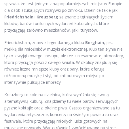
sprawia, że jest jednym z najpopularniejszych miejsc w Europie
dla osób szukających rozrywki po zmroku. Dzielnice takie jak
Friedrichshain
i
Kreuzberg
są znane z tętniących życiem
klubów, barów i unikalnych wydarzeń kulturalnych, które
przyciągają zarówno mieszkańców, jak i turystów.
Friedrichshain, znany z legendarnego klubu
Berghain
, jest
mekką dla miłośników muzyki elektronicznej. Klub ten słynie nie
tylko z wyjątkowego line-upu, ale też z niesamowitej atmosfery,
która przyciąga gości z całego świata. W okolicy znajdują się
również liczne mniejsze kluby oraz bary, które oferują
różnorodną muzykę i styl, od chilloutowych miejsc po
intensywnie pulsujące imprezy.
Kreuzberg to kolejna dzielnica, która wyróżnia się swoją
alternatywną kulturą. Znajdziemy tu wiele barów serwujących
pyszne koktajle oraz lokalne piwa. Często organizowane są tu
wydarzenia artystyczne, koncerty na świeżym powietrzu oraz
festiwale, które przyciągają młodych ludzi gotowych na
muzyczne przygody. Warto również zwrócić uwagę na street