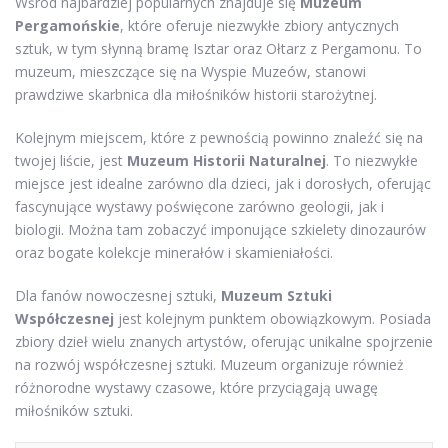
Wśród najbardziej popularnych znajduje się
Muzeum
Pergamońskie
, które oferuje niezwykłe zbiory antycznych
sztuk, w tym słynną bramę Isztar oraz Ołtarz z Pergamonu. To
muzeum, mieszczące się na Wyspie Muzeów, stanowi
prawdziwe skarbnica dla miłośników historii starożytnej.
Kolejnym miejscem, które z pewnością powinno znaleźć się na
twojej liście, jest
Muzeum Historii Naturalnej
. To niezwykłe
miejsce jest idealne zarówno dla dzieci, jak i dorosłych, oferując
fascynujące wystawy poświęcone zarówno geologii, jak i
biologii. Można tam zobaczyć imponujące szkielety dinozaurów
oraz bogate kolekcje minerałów i skamieniałości.
Dla fanów nowoczesnej sztuki,
Muzeum Sztuki
Współczesnej
jest kolejnym punktem obowiązkowym. Posiada
zbiory dzieł wielu znanych artystów, oferując unikalne spojrzenie
na rozwój współczesnej sztuki. Muzeum organizuje również
różnorodne wystawy czasowe, które przyciągają uwagę
miłośników sztuki.