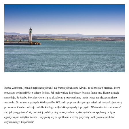
Rzeka Zambezi, jedna z najpiękniejszych i najważniejszych rzek Afryki, to niezwykłe miejsce, które
przyciąga podróżników z całego świata. Jej malownicze krajobrazy, bogata fauna oraz liczne atrakcje
sprawiają, że każdy, kto zdecyduje się na eksplorację tego regionu, może liczyć na niezapomniane
wrażenia. Od majestatycznych Wodospadów Wiktorii, poprzez ekscytujące safari, aż po spokojne rejsy
po rzece – Zambezi oferuje coś dla każdego miłośnika przyrody i przygód. Warto również zastanowić
się, jak przygotować się do takiej podróży, aby maksymalnie wykorzystać czas spędzony w tym
egzotycznym zakątku świata. Przygotuj się na spotkanie z dziką przyrodą i odkrywanie uroków
afrykańskiego krajobrazu!