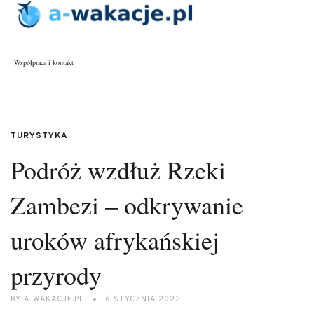
Współpraca i kontakt
TURYSTYKA
Podróż wzdłuż Rzeki
Zambezi – odkrywanie
uroków afrykańskiej
przyrody
BY
A-WAKACJE.PL
6 STYCZNIA 2022