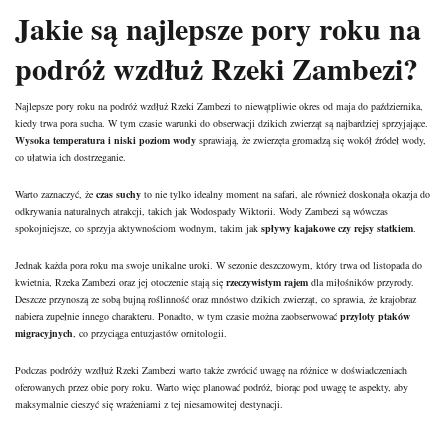
Jakie są najlepsze pory roku na
podróż wzdłuż Rzeki Zambezi?
Najlepsze pory roku na podróż wzdłuż Rzeki Zambezi to niewątpliwie okres od maja do października,
kiedy trwa pora sucha. W tym czasie warunki do obserwacji dzikich zwierząt są najbardziej sprzyjające.
Wysoka temperatura i niski poziom wody
sprawiają, że zwierzęta gromadzą się wokół źródeł wody,
co ułatwia ich dostrzeganie.
Warto zaznaczyć, że
czas suchy
to nie tylko idealny moment na safari, ale również doskonała okazja do
odkrywania naturalnych atrakcji, takich jak Wodospady Wiktorii. Wody Zambezi są wówczas
spokojniejsze, co sprzyja aktywnościom wodnym, takim jak
spływy kajakowe czy rejsy statkiem
.
Jednak każda pora roku ma swoje unikalne uroki. W sezonie deszczowym, który trwa od listopada do
kwietnia, Rzeka Zambezi oraz jej otoczenie stają się
rzeczywistym rajem
dla miłośników przyrody.
Deszcze przynoszą ze sobą bujną roślinność oraz mnóstwo dzikich zwierząt, co sprawia, że krajobraz
nabiera zupełnie innego charakteru. Ponadto, w tym czasie można zaobserwować
przyloty ptaków
migracyjnych
, co przyciąga entuzjastów ornitologii.
Podczas podróży wzdłuż Rzeki Zambezi warto także zwrócić uwagę na różnice w doświadczeniach
oferowanych przez obie pory roku. Warto więc planować podróż, biorąc pod uwagę te aspekty, aby
maksymalnie cieszyć się wrażeniami z tej niesamowitej destynacji.