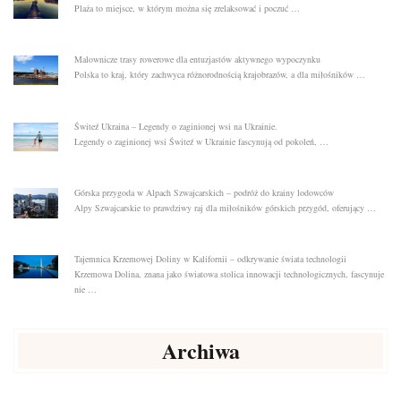
Plaża to miejsce, w którym można się zrelaksować i poczuć …
Malownicze trasy rowerowe dla entuzjastów aktywnego wypoczynku
Polska to kraj, który zachwyca różnorodnością krajobrazów, a dla miłośników …
Świteź Ukraina – Legendy o zaginionej wsi na Ukrainie.
Legendy o zaginionej wsi Świteź w Ukrainie fascynują od pokoleń, …
Górska przygoda w Alpach Szwajcarskich – podróż do krainy lodowców
Alpy Szwajcarskie to prawdziwy raj dla miłośników górskich przygód, oferujący …
Tajemnica Krzemowej Doliny w Kalifornii – odkrywanie świata technologii
Krzemowa Dolina, znana jako światowa stolica innowacji technologicznych, fascynuje
nie …
Archiwa