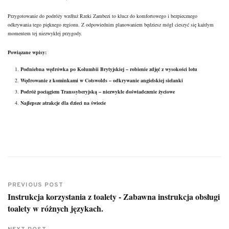
Przygotowanie do podróży wzdłuż Rzeki Zambezi to klucz do komfortowego i bezpiecznego
odkrywania tego pięknego regionu. Z odpowiednim planowaniem będziesz mógł cieszyć się każdym
momentem tej niezwykłej przygody.
Powiązane wpisy:
Podniebna wędrówka po Kolumbii Brytyjskiej – robienie zdjęć z wysokości lotu
Wędrowanie z kominkami w Cotswolds – odkrywanie angielskiej sielanki
Podróż pociągiem Transsyberyjską – niezwykłe doświadczenie życiowe
Najlepsze atrakcje dla dzieci na świecie
PREVIOUS POST
Instrukcja korzystania z toalety - Zabawna instrukcja obsługi
toalety w różnych językach.