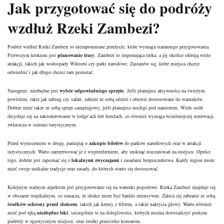
Jak przygotować się do podróży
wzdłuż Rzeki Zambezi?
Podróż wzdłuż Rzeki Zambezi to niezapomniane przeżycie, które wymaga starannego przygotowania.
Pierwszym krokiem jest
planowanie trasy
. Zambezi to imponująca rzeka, a jej okolice oferują wiele
atrakcji, takich jak wodospady Wiktorii czy parki narodowe. Zastanów się, które miejsca chcesz
odwiedzić i jak długo chcesz tam pozostać.
Następnie, niezbędne jest
wybór odpowiedniego sprzętu
. Jeśli planujesz aktywności na świeżym
powietrzu, takie jak rafting czy safari, zabierz ze sobą odzież i obuwie dostosowane do warunków.
Dobrze mieć także ze sobą sprzęt campingowy, jeśli planujesz noclegi pod namiotem. Wiele osób
decyduje się na zakwaterowanie w lodge’ach lub hotelach, co również wymaga wcześniejszej rezerwacji,
zwłaszcza w sezonie turystycznym.
Przed wyruszeniem w drogę, pamiętaj o
zakupie biletów
do parków narodowych oraz w atrakcji
turystycznych. Warto zarezerwować je z wyprzedzeniem, aby uniknąć rozczarowań na miejscu. Oprócz
tego, dobrze jest zapoznać się z
lokalnymi zwyczajami
i zasadami bezpieczeństwa. Każdy region może
mieć swoje unikalne tradycje oraz zasady, do których warto się dostosować.
Kolejnym ważnym aspektem jest przygotowanie się na warunki pogodowe. Rzeka Zambezi znajduje się
w obszarze tropikalnym, co oznacza, że słońce może być bardzo intensywne. Zaleca się zabranie ze sobą
środków ochrony przed słońcem
, takich jak kremy z filtrem, a także nakrycia głowy. Warto również
mieć pod ręką
niezbędne leki
, szczególnie te na dolegliwości, których można doświadczyć podczas
podróży w egzotycznym miejscu, oraz środki przeciwko komarom.