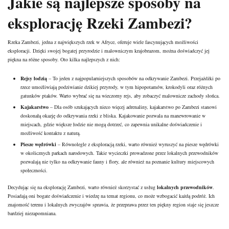
Jakie są najlepsze sposoby na
eksplorację Rzeki Zambezi?
Rzeka Zambezi, jedna z największych rzek w Afryce, oferuje wiele fascynujących możliwości
eksploracji. Dzięki swojej bogatej przyrodzie i malowniczym krajobrazom, można doświadczyć jej
piękna na różne sposoby. Oto kilka najlepszych z nich:
Rejsy łodzią
– To jeden z najpopularniejszych sposobów na odkrywanie Zambezi. Przejażdżki po
rzece umożliwiają podziwianie dzikiej przyrody, w tym hipopotamów, krokodyli oraz różnych
gatunków ptaków. Warto wybrać się na wieczorny rejs, aby zobaczyć malownicze zachody słońca.
Kajakarstwo
– Dla osób szukających nieco więcej adrenaliny, kajakarstwo po Zambezi stanowi
doskonałą okazję do odkrywania rzeki z bliska. Kajakowanie pozwala na manewrowanie w
miejscach, gdzie większe łodzie nie mogą dotrzeć, co zapewnia unikalne doświadczenie i
możliwość kontaktu z naturą.
Piesze wędrówki
– Równolegle z eksploracją rzeki, warto również wyruszyć na piesze wędrówki
w okolicznych parkach narodowych. Takie wycieczki prowadzone przez lokalnych przewodników
pozwalają nie tylko na odkrywanie fauny i flory, ale również na poznanie kultury miejscowych
społeczności.
Decydując się na eksplorację Zambezi, warto również skorzystać z usług
lokalnych przewodników
.
Posiadają oni bogate doświadczenie i wiedzę na temat regionu, co może wzbogacić każdą podróż. Ich
znajomość terenu i lokalnych zwyczajów sprawia, że przeprawa przez ten piękny region staje się jeszcze
bardziej niezapomniana.