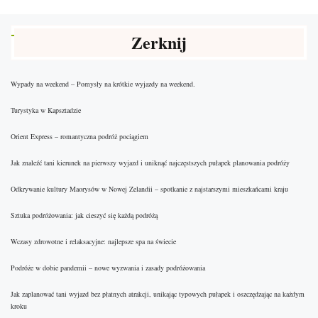
Zerknij
Wypady na weekend – Pomysły na krótkie wyjazdy na weekend.
Turystyka w Kapsztadzie
Orient Express – romantyczna podróż pociągiem
Jak znaleźć tani kierunek na pierwszy wyjazd i uniknąć najczęstszych pułapek planowania podróży
Odkrywanie kultury Maorysów w Nowej Zelandii – spotkanie z najstarszymi mieszkańcami kraju
Sztuka podróżowania: jak cieszyć się każdą podróżą
Wczasy zdrowotne i relaksacyjne: najlepsze spa na świecie
Podróże w dobie pandemii – nowe wyzwania i zasady podróżowania
Jak zaplanować tani wyjazd bez płatnych atrakcji, unikając typowych pułapek i oszczędzając na każdym
kroku