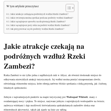
W tym artykule przeczytasz
Jakie atrakcje czekają na podróżnych wzdłuż Rzeki Zambezi?
Jakie zwierzęta można spotkać podczas podróży wzdłuż Zambezi?
Jakie są najlepsze sposoby na eksplorację Rzeki Zambezi?
Jakie są najlepsze pory roku na podróż wzdłuż Rzeki Zambezi?
Jak przygotować się do podróży wzdłuż Rzeki Zambezi?
Jakie atrakcje czekają na
podróżnych wzdłuż Rzeki
Zambezi?
Rzeka Zambezi to nie tylko jedna z najdłuższych rzek w Afryce, ale również doskonałe miejsce do
odkrywania niezwykłych atrakcji turystycznych. Jej wzdłuż można przeżyć niezapomniane chwile,
odwiedzając różnorodne miejsca, które oferują zarówno bliskie spotkania z dziką przyrodą, jak i kulturą
lokalnych społeczności.
Jednym z najważniejszych punktów na mapie turystycznej jest
Wodospad Wiktorii
, znany z
oszałamiającej mocy i piękna. To miejsce, nazywane jednym z największych wodospadów na świecie,
zachwyca widokami i daje możliwość doświadczenia spektakularnych zachodów słońca oraz
różnorodnych aktywności, takich jak zjazdy na linie czy rafting.