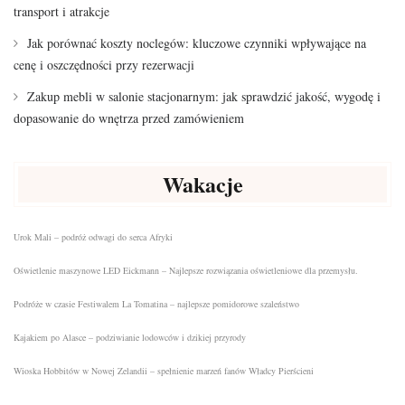
transport i atrakcje
Jak porównać koszty noclegów: kluczowe czynniki wpływające na
cenę i oszczędności przy rezerwacji
Zakup mebli w salonie stacjonarnym: jak sprawdzić jakość, wygodę i
dopasowanie do wnętrza przed zamówieniem
Wakacje
Urok Mali – podróż odwagi do serca Afryki
Oświetlenie maszynowe LED Eickmann – Najlepsze rozwiązania oświetleniowe dla przemysłu.
Podróże w czasie Festiwalem La Tomatina – najlepsze pomidorowe szaleństwo
Kajakiem po Alasce – podziwianie lodowców i dzikiej przyrody
Wioska Hobbitów w Nowej Zelandii – spełnienie marzeń fanów Władcy Pierścieni