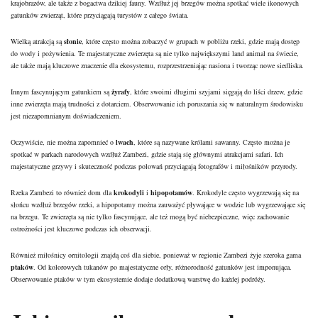
krajobrazów, ale także z bogactwa dzikiej fauny. Wzdłuż jej brzegów można spotkać wiele ikonowych
gatunków zwierząt, które przyciągają turystów z całego świata.
Wielką atrakcją są
słonie
, które często można zobaczyć w grupach w pobliżu rzeki, gdzie mają dostęp
do wody i pożywienia. Te majestatyczne zwierzęta są nie tylko największymi land animal na świecie,
ale także mają kluczowe znaczenie dla ekosystemu, rozprzestrzeniając nasiona i tworząc nowe siedliska.
Innym fascynującym gatunkiem są
żyrafy
, które swoimi długimi szyjami sięgają do liści drzew, gdzie
inne zwierzęta mają trudności z dotarciem. Obserwowanie ich poruszania się w naturalnym środowisku
jest niezapomnianym doświadczeniem.
Oczywiście, nie można zapomnieć o
lwach
, które są nazywane królami sawanny. Często można je
spotkać w parkach narodowych wzdłuż Zambezi, gdzie stają się głównymi atrakcjami safari. Ich
majestatyczne grzywy i skuteczność podczas polowań przyciągają fotografów i miłośników przyrody.
Rzeka Zambezi to również dom dla
krokodyli
i
hipopotamów
. Krokodyle często wygrzewają się na
słońcu wzdłuż brzegów rzeki, a hipopotamy można zauważyć pływające w wodzie lub wygrzewające się
na brzegu. Te zwierzęta są nie tylko fascynujące, ale też mogą być niebezpieczne, więc zachowanie
ostrożności jest kluczowe podczas ich obserwacji.
Również miłośnicy ornitologii znajdą coś dla siebie, ponieważ w regionie Zambezi żyje szeroka gama
ptaków
. Od kolorowych tukanów po majestatyczne orły, różnorodność gatunków jest imponująca.
Obserwowanie ptaków w tym ekosystemie dodaje dodatkową warstwę do każdej podróży.