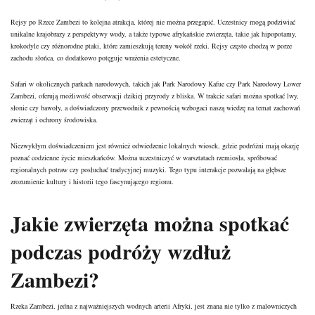
Rejsy po Rzece Zambezi to kolejna atrakcja, której nie można przegapić. Uczestnicy mogą podziwiać
unikalne krajobrazy z perspektywy wody, a także typowe afrykańskie zwierzęta, takie jak hipopotamy,
krokodyle czy różnorodne ptaki, które zamieszkują tereny wokół rzeki. Rejsy często chodzą w porze
zachodu słońca, co dodatkowo potęguje wrażenia estetyczne.
Safari w okolicznych parkach narodowych, takich jak Park Narodowy Kafue czy Park Narodowy Lower
Zambezi, oferują możliwość obserwacji dzikiej przyrody z bliska. W trakcie safari można spotkać lwy,
słonie czy bawoły, a doświadczony przewodnik z pewnością wzbogaci naszą wiedzę na temat zachowań
zwierząt i ochrony środowiska.
Niezwykłym doświadczeniem jest również odwiedzenie lokalnych wiosek, gdzie podróżni mają okazję
poznać codzienne życie mieszkańców. Można uczestniczyć w warsztatach rzemiosła, spróbować
regionalnych potraw czy posłuchać tradycyjnej muzyki. Tego typu interakcje pozwalają na głębsze
zrozumienie kultury i historii tego fascynującego regionu.
Jakie zwierzęta można spotkać
podczas podróży wzdłuż
Zambezi?
Rzeka Zambezi, jedna z najważniejszych wodnych arterii Afryki, jest znana nie tylko z malowniczych