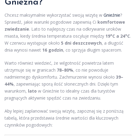
Gniezna?
Chcesz maksymalnie wykorzystać swoją wizytę w
Gnieźnie
?
Sprawdź, jakie warunki pogodowe zapewnią Ci
komfortowe
zwiedzanie
. Lato to najlepszy czas na odkrywanie uroków
miasta, kiedy średnia temperatura oscyluje między
19°C a 24°C
.
W czerwcu występuje około
5 dni deszczowych
, a długość
dnia wynosi nawet
16 godzin
, co sprzyja długim spacerom.
Warto również wiedzieć, że wilgotność powietrza latem
utrzymuje się w granicach
78–80%
, co nie powoduje
nadmiernego dyskomfortu. Zachmurzenie wynosi około
39–
44%
, zapewniając sporą ilość słonecznych dni. Dzięki tym
warunkom,
lato
w Gnieźnie to idealny czas dla turystów
pragnących aktywnie spędzić czas na zwiedzaniu.
Aby lepiej zaplanować swoją wizytę, zapoznaj się z poniższą
tabelą, która przedstawia średnie wartości dla kluczowych
czynników pogodowych: