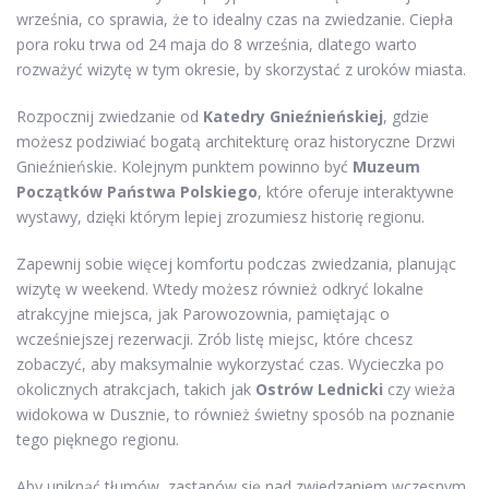
września, co sprawia, że to idealny czas na zwiedzanie. Ciepła
pora roku trwa od 24 maja do 8 września, dlatego warto
rozważyć wizytę w tym okresie, by skorzystać z uroków miasta.
Rozpocznij zwiedzanie od
Katedry Gnieźnieńskiej
, gdzie
możesz podziwiać bogatą architekturę oraz historyczne Drzwi
Gnieźnieńskie. Kolejnym punktem powinno być
Muzeum
Początków Państwa Polskiego
, które oferuje interaktywne
wystawy, dzięki którym lepiej zrozumiesz historię regionu.
Zapewnij sobie więcej komfortu podczas zwiedzania, planując
wizytę w weekend. Wtedy możesz również odkryć lokalne
atrakcyjne miejsca, jak Parowozownia, pamiętając o
wcześniejszej rezerwacji. Zrób listę miejsc, które chcesz
zobaczyć, aby maksymalnie wykorzystać czas. Wycieczka po
okolicznych atrakcjach, takich jak
Ostrów Lednicki
czy wieża
widokowa w Dusznie, to również świetny sposób na poznanie
tego pięknego regionu.
Aby uniknąć tłumów, zastanów się nad zwiedzaniem wczesnym