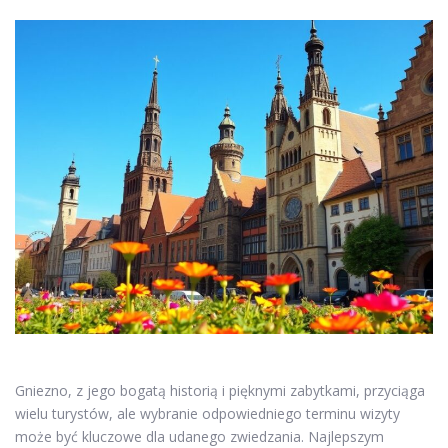
Gniezno, z jego bogatą historią i pięknymi zabytkami, przyciąga
wielu turystów, ale wybranie odpowiedniego terminu wizyty
może być kluczowe dla udanego zwiedzania. Najlepszym