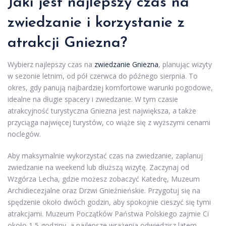
Jaki jest najlepszy czas na
zwiedzanie i korzystanie z
atrakcji Gniezna?
Wybierz najlepszy czas na
zwiedzanie Gniezna
, planując wizyty
w sezonie letnim, od pół czerwca do późnego sierpnia. To
okres, gdy panują najbardziej komfortowe warunki pogodowe,
idealne na długie spacery i zwiedzanie. W tym czasie
atrakcyjność turystyczna Gniezna jest największa, a także
przyciąga najwięcej turystów, co wiąże się z wyższymi cenami
noclegów.
Aby maksymalnie wykorzystać czas na zwiedzanie, zaplanuj
zwiedzanie na weekend lub dłuższą wizytę. Zaczynaj od
Wzgórza Lecha, gdzie możesz zobaczyć Katedrę, Muzeum
Archidiecezjalne oraz Drzwi Gnieźnieńskie. Przygotuj się na
spędzenie około dwóch godzin, aby spokojnie cieszyć się tymi
atrakcjami. Muzeum Początków Państwa Polskiego zajmie Ci
około 1,5 godziny, a najlepsze wrażenia odwiedzisz latem.