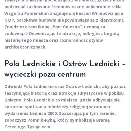
podziwiać zachowane średniowieczne polichromie.
r>Na
Wzgórzu Panieńskim znajduje się kościół Wniebowzięcia
NMP, barokowa budowla niegdyś związana z klaryskami.
Znajdziesz tam ikonę „Pani Gniezna”, uznaną za
cudowną.
r>Odwiedzając te atrakcje, odkryjesz bogatą
historię tego miasta oraz różnorodność stylów
architektonicznych.
Pola Lednickie i Ostrów Lednicki –
wycieczki poza centrum
Odwiedź
Pola Lednickie
oraz
Ostrów Lednicki
, aby poznać
fascynującą historię oraz atrakcje turystyczne w pobliżu
Gniezna. Pola Lednickie to miejsce, gdzie odbywają się
coroczne spotkania młodzieży religijnej w ramach
wydarzenia Lednica 2000. Spacerując po tym terenie,
zobaczysz Pomnik-Rybę, który symbolizuje Bramę
Trzeciego Tysiąclecia.