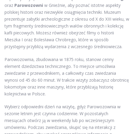
oraz
Parowozowni
w Gnieźnie, aby poznać istotne aspekty
polskiej historii oraz niezwykłe osiągnięcia techniki. Muzeum
prezentuje zabytki archeologiczne z okresu od X do XIII wieku, w
tym fragmenty średniowiecznych wałów obronnych i kolekcję
kafli piecowych. Możesz również obejrzeć filmy o historii
Mieszka I oraz Bolesława Chrobrego, które w sposób
przystępny przybliżą wydarzenia z wczesnego średniowiecza.
Parowozownia, zbudowana w 1875 roku, stanowi cenny
element dziedzictwa technicznego. To miejsce umożliwia
zwiedzanie z przewodnikiem, a całkowity czas zwiedzania
wynosi od 45 do 60 minut. W trakcie wizyty zobaczysz obrotnicę
lokomotyw oraz inne maszyny, które przybliżają historię
kolejnictwa w Polsce.
Wybierz odpowiedni dzień na wizytę, gdyż Parowozownia w
sezonie letnim jest czynna codziennie. W pozostałych
miesiącach otwórz ją w weekendy lub po wcześniejszym
umówieniu. Podczas zwiedzania, skupić się na interakcji z