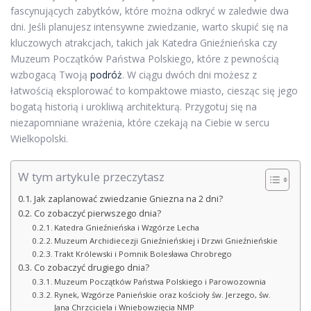
fascynujących zabytków, które można odkryć w zaledwie dwa
dni. Jeśli planujesz intensywne zwiedzanie, warto skupić się na
kluczowych atrakcjach, takich jak Katedra Gnieźnieńska czy
Muzeum Początków Państwa Polskiego, które z pewnością
wzbogacą Twoją
podróż
. W ciągu dwóch dni możesz z
łatwością eksplorować to kompaktowe miasto, ciesząc się jego
bogatą historią i urokliwą architekturą. Przygotuj się na
niezapomniane wrażenia, które czekają na Ciebie w sercu
Wielkopolski.
W tym artykule przeczytasz
Jak zaplanować zwiedzanie Gniezna na 2 dni?
Co zobaczyć pierwszego dnia?
Katedra Gnieźnieńska i Wzgórze Lecha
Muzeum Archidiecezji Gnieźnieńskiej i Drzwi Gnieźnieńskie
Trakt Królewski i Pomnik Bolesława Chrobrego
Co zobaczyć drugiego dnia?
Muzeum Początków Państwa Polskiego i Parowozownia
Rynek, Wzgórze Panieńskie oraz kościoły św. Jerzego, św.
Jana Chrzciciela i Wniebowzięcia NMP