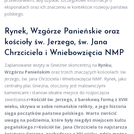
przewodnikiem, aby uzyskać szczegółowe informacje o
eksponatach oraz ich znaczeniu w kontekście rozwoju państwa
polskiego.
Rynek, Wzgórze Panieńskie oraz
kościoły św. Jerzego, św. Jana
Chrzciciela i Wniebowzięcia NMP
Zaplanowanie wizyty w Gnieźnie skoncentruj na
Rynku
,
Wzgórzu Panieńskim
oraz trzech znaczących kościołach: św.
Jerzego, św. Jana Chrzciciela i Wniebowzięcia NMP. Rynek, jako
centralny plac Gniezna, otoczony jest malowniczymi
kamienicami i stanowi idealne miejsce do rozpoczęcia
zwiedzania.
r>Kościół św. Jerzego, z barokową formą z XVIII
wieku, skrywa w sobie romańskie relikty, a jego historia
sięga początków państwa polskiego. Warto zwrócić
uwagę na podziemia, które były niegdyś miejscem kultu
pogańskiego.
r>Kościół św. Jana Chrzciciela to najstarsza
świątynia Gniezna, pochodząca z XIV wieku, gdzie można