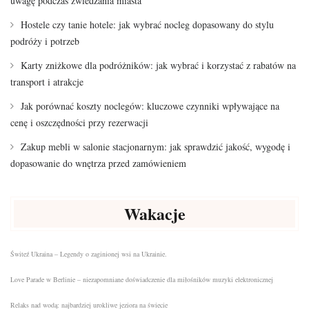
uwagę podczas zwiedzania miasta
Hostele czy tanie hotele: jak wybrać nocleg dopasowany do stylu
podróży i potrzeb
Karty zniżkowe dla podróżników: jak wybrać i korzystać z rabatów na
transport i atrakcje
Jak porównać koszty noclegów: kluczowe czynniki wpływające na
cenę i oszczędności przy rezerwacji
Zakup mebli w salonie stacjonarnym: jak sprawdzić jakość, wygodę i
dopasowanie do wnętrza przed zamówieniem
Wakacje
Świteź Ukraina – Legendy o zaginionej wsi na Ukrainie.
Love Parade w Berlinie – niezapomniane doświadczenie dla miłośników muzyki elektronicznej
Relaks nad wodą: najbardziej urokliwe jeziora na świecie