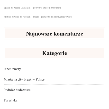
Spacer po Murze Chińskim – podróż w czasie i przestrzeni
Morska odyseja na Azorach – magia i przygoda na atlantyckiej wyspie
Najnowsze komentarze
Kategorie
Innet tematy
Miasta na city break w Polsce
Podróże budżetowe
Turystyka