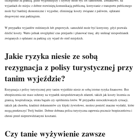
szczególnie za granicą, gdzie wygodniejszy i szybszy może być lot samolotem. Dodatkowo, na
wyjazdach do miejsc z dobrze rozwiniętą komunikacją publiczną, korzystanie z transportu publicznego
może być bardziej ekonomiczne i wygodne, eliminując koszty związane z paliwem, opłatami
drogowymi oraz parkingiem.
W przypadku wyjazdów rodzinnych lub grupowych, samochód może być korzystny, gdyż pozwala
dzielić koszty. Warto jednak uwzględnić czas przejazdu i planować trasę, aby uniknąć niespodzianek
związanych z opłatami za parking czy wjazd do stref miejskich.
Jakie ryzyka niesie ze sobą
rezygnacja z polisy turystycznej przy
tanim wyjeździe?
Rezygnacja z polisy turystycznej przy tanim wyjeździe niesie ze sobą istotne ryzyka finansowe. Bez
ubezpieczenia nie masz ochrony na wypadek niespodziewanych zdarzeń, takich jak koszty leczenia za
granicą, hospitalizacja, utrata bagażu czy opóźnienia lotów. W przypadku nieoczekiwanych sytuacji,
takich jak choroba, kradzież dokumentów czy klęski żywiołowe, możesz ponieść znaczne wydatki, które
mogą przekroczyć Twój budżet. Dobrze dobrana polisa turystyczna zapewnia poczucie bezpieczeństwa i
chroni przed nieprzewidzianymi kosztami.
Czy tanie wyżywienie zawsze