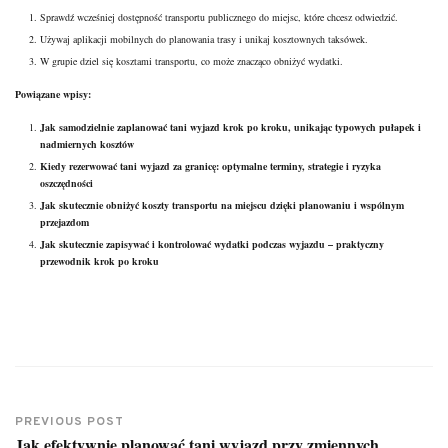
Sprawdź wcześniej dostępność transportu publicznego do miejsc, które chcesz odwiedzić.
Używaj aplikacji mobilnych do planowania trasy i unikaj kosztownych taksówek.
W grupie dziel się kosztami transportu, co może znacząco obniżyć wydatki.
Powiązane wpisy:
Jak samodzielnie zaplanować tani wyjazd krok po kroku, unikając typowych pułapek i
nadmiernych kosztów
Kiedy rezerwować tani wyjazd za granicę: optymalne terminy, strategie i ryzyka
oszczędności
Jak skutecznie obniżyć koszty transportu na miejscu dzięki planowaniu i wspólnym
przejazdom
Jak skutecznie zapisywać i kontrolować wydatki podczas wyjazdu – praktyczny
przewodnik krok po kroku
PREVIOUS POST
Jak efektywnie planować tani wyjazd przy zmiennych