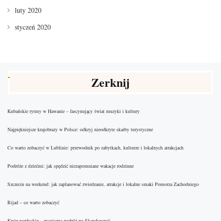
luty 2020
styczeń 2020
Zerknij
Kubańskie rytmy w Hawanie – fascynujący świat muzyki i kultury
Najpiękniejsze krajobrazy w Polsce: odkryj nieodkryte skarby turystyczne
Co warto zobaczyć w Lublinie: przewodnik po zabytkach, kulturze i lokalnych atrakcjach
Podróże z dziećmi: jak spędzić niezapomniane wakacje rodzinne
Szczecin na weekend: jak zaplanować zwiedzanie, atrakcje i lokalne smaki Pomorza Zachodniego
Rijad – co warto zobaczyć
Kraje nordyckie – magiczna podróż po Skandynawii