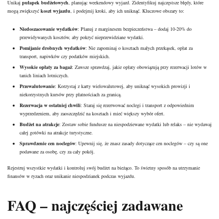
Unikaj
pułapek budżetowych
, planując weekendowy wyjazd. Zidentyfikuj najczęstsze błędy, które
mogą zwiększyć
koszt wyjazdu
, i podejmij kroki, aby ich uniknąć. Kluczowe obszary to:
Niedoszacowanie wydatków
: Planuj z marginesem bezpieczeństwa – dodaj 10-20% do
przewidywanych kosztów, aby pokryć nieprzewidziane wydatki.
Pomijanie drobnych wydatków
: Nie zapominaj o kosztach małych przekąsek, opłat za
transport, napiwków czy podatków miejskich.
Wysokie opłaty za bagaż
: Zawsze sprawdzaj, jakie opłaty obowiązują przy rezerwacji lotów w
tanich liniach lotniczych.
Przewalutowanie
: Korzystaj z karty wielowalutowej, aby uniknąć wysokich prowizji i
niekorzystnych kursów przy płatnościach za granicą.
Rezerwacja w ostatniej chwili
: Staraj się rezerwować noclegi i transport z odpowiednim
wyprzedzeniem, aby zaoszczędzić na kosztach i mieć większy wybór ofert.
Budżet na atrakcje
: Zostaw sobie fundusze na niespodziewane wydatki lub relaks – nie wydawaj
całej gotówki na atrakcje turystyczne.
Sprawdzenie cen noclegów
: Upewnij się, że znasz zasady dotyczące cen
noclegów – czy są one
podawane
za osobę, czy za cały pokój.
Rejestruj wszystkie wydatki i kontroluj swój budżet na bieżąco. To świetny sposób na utrzymanie
finansów w ryzach oraz unikanie niespodzianek podczas wyjazdu.
FAQ – najczęściej zadawane