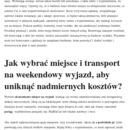
opcji. Wybierając noclegi, rozważ tańsze hostele lub mieszkania, a także oferty z wyprzedzeniem, by
zaoszczędzić więcej. Upewnij się, że w budżecie masz również miejsce na ubezpieczenie turystyczne, co
ochroni Cię w razie nieprzewidzianych okoliczności. Koszt wyżywienia zaplanuj, uwzględniając
zarówno lokalne restauracje, jak i zakupy spożywcze, co będzie tańszą alternatywą. Jeśli planujesz
uczestniczyć w płatnych atrakcjach, zarezerwuj bilety online z wyprzedzeniem, aby uniknąć wyższych
cen na miejscu. Podczas podróży, kontroluj swoje wydatki, aby nie przekroczyć ustalonego budżetu.
Poszukuj promocji i zniżek, które mogą obniżyć koszty różnych usług. Rezerwując transport wcześniej
lub korzystając z ofert last minute, możesz zaoszczędzić znaczną kwotę na finalnym wydatku. Przydatne
może być korzystanie z aplikacji do zarządzania budżetem, które pozwolą Ci śledzić wydatki i
dostosowywać plan w razie potrzeby.
Jak wybrać miejsce i transport
na weekendowy wyjazd, aby
uniknąć nadmiernych kosztów?
Wybierz
ekonomiczne miejsce na wyjazd
, kierując się swoimi zainteresowaniami oraz dostępnością
atrakcji turystycznych. Skup się na lokalizacjach, które oferują ciekawe możliwości w przystępnej cenie.
Zmniejsz koszty transportu, rozważając różne opcje dotarcia do celu, takie jak własny samochód,
pociąg
, współdzielone przejazdy (np. BlaBlaCar) lub lokalne autobusy i busy.
Aby znaleźć najkorzystniejszą opcję transportu, użyj wyszukiwarek, takich jak
e-podróżnik.pl
, które
porównają ceny różnych środków transportu. Kupuj bilety z wyprzedzeniem, co może zapewnić zniżki