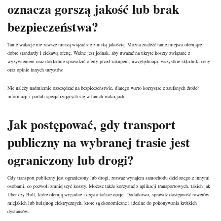
oznacza gorszą jakość lub brak
bezpieczeństwa?
Tanie wakacje nie zawsze muszą wiązać się z niską jakością. Można znaleźć tanie miejsca oferujące
dobre standardy i ciekawą ofertę. Ważne jest jednak, aby uważać na ukryte koszty związane z
wyżywieniem oraz dokładnie sprawdzić oferty przed zakupem, uwzględniając wszystkie składniki ceny
oraz opinie innych turystów.
Nie należy nadmiernie oszczędzać na bezpieczeństwie, dlatego warto korzystać z zaufanych źródeł
informacji i portali specjalizujących się w tanich wakacjach.
Jak postępować, gdy transport
publiczny na wybranej trasie jest
ograniczony lub drogi?
Gdy transport publiczny jest ograniczony lub drogi, rozważ wynajem samochodu dzielonego z innymi
osobami, co pozwoli zmniejszyć koszty. Możesz także korzystać z aplikacji transportowych, takich jak
Uber czy Bolt, które oferują wygodne i często tańsze opcje. Dodatkowo, sprawdź dostępność rowerów
miejskich lub hulajnóg elektrycznych, które są ekonomiczne i idealne do pokonywania krótkich
dystansów.