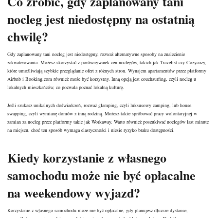
Co zrobić, gdy zaplanowany tani
nocleg jest niedostępny na ostatnią
chwilę?
Gdy zaplanowany tani nocleg jest niedostępny, rozważ alternatywne sposoby na znalezienie
zakwaterowania. Możesz skorzystać z porównywarek cen noclegów, takich jak Travelist czy Cozycozy,
które umożliwiają szybkie przeglądanie ofert z różnych stron. Wynajem apartamentów przez platformy
Airbnb i Booking.com również może być korzystny. Inną opcją jest couchsurfing, czyli nocleg u
lokalnych mieszkańców, co pozwala poznać lokalną kulturę.
Jeśli szukasz unikalnych doświadczeń, rozważ glamping, czyli luksusowy camping, lub house
swapping, czyli wymianę domów z inną rodziną. Możesz także spróbować pracy wolontaryjnej w
zamian za nocleg przez platformy takie jak Workaway. Warto również poszukiwać noclegów last minute
na miejscu, choć ten sposób wymaga elastyczności i niesie ryzyko braku dostępności.
Kiedy korzystanie z własnego
samochodu może nie być opłacalne
na weekendowy wyjazd?
Korzystanie z własnego samochodu może nie być opłacalne, gdy planujesz dłuższe dystanse,