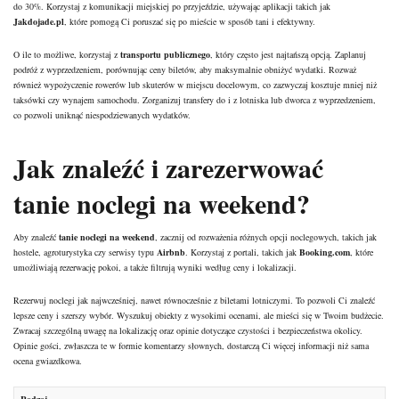
do 30%. Korzystaj z komunikacji miejskiej po przyjeździe, używając aplikacji takich jak
Jakdojade.pl
, które pomogą Ci poruszać się po mieście w sposób tani i efektywny.
O ile to możliwe, korzystaj z
transportu publicznego
, który często jest najtańszą opcją. Zaplanuj
podróż z wyprzedzeniem, porównując ceny biletów, aby maksymalnie obniżyć wydatki. Rozważ
również wypożyczenie rowerów lub skuterów w miejscu docelowym, co zazwyczaj kosztuje mniej niż
taksówki czy wynajem samochodu. Zorganizuj transfery do i z lotniska lub dworca z wyprzedzeniem,
co pozwoli uniknąć niespodziewanych wydatków.
Jak znaleźć i zarezerwować
tanie noclegi na weekend
?
Aby znaleźć
tanie noclegi na weekend
, zacznij od rozważenia różnych opcji noclegowych, takich jak
hostele, agroturystyka czy serwisy typu
Airbnb
. Korzystaj z portali, takich jak
Booking.com
, które
umożliwiają rezerwację pokoi, a także filtrują wyniki według ceny i lokalizacji.
Rezerwuj noclegi jak najwcześniej, nawet równocześnie z biletami lotniczymi. To pozwoli Ci znaleźć
lepsze ceny i szerszy wybór. Wyszukuj obiekty z wysokimi ocenami, ale mieści się w Twoim budżecie.
Zwracaj szczególną uwagę na lokalizację oraz opinie dotyczące czystości i bezpieczeństwa okolicy.
Opinie gości, zwłaszcza te w formie komentarzy słownych, dostarczą Ci więcej informacji niż sama
ocena gwiazdkowa.
Rodzaj