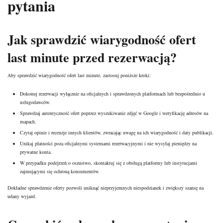
pytania
Jak sprawdzić wiarygodność ofert
last minute przed rezerwacją?
Aby sprawdzić wiarygodność ofert last minute, zastosuj poniższe kroki:
Dokonuj rezerwacji wyłącznie na oficjalnych i sprawdzonych platformach lub bezpośrednio u
usługodawców.
Sprawdzaj autentyczność ofert poprzez wyszukiwanie zdjęć w Google i weryfikację adresów na
mapach.
Czytaj opinie i recenzje innych klientów, zwracając uwagę na ich wiarygodność i daty publikacji.
Unikaj płatności poza oficjalnymi systemami rezerwacyjnymi i nie wysyłaj pieniędzy na
prywatne konta.
W przypadku podejrzeń o oszustwo, skontaktuj się z obsługą platformy lub instytucjami
zajmującymi się ochroną konsumentów.
Dokładne sprawdzenie oferty pozwoli uniknąć nieprzyjemnych niespodzianek i zwiększy szansę na
udany wyjazd.