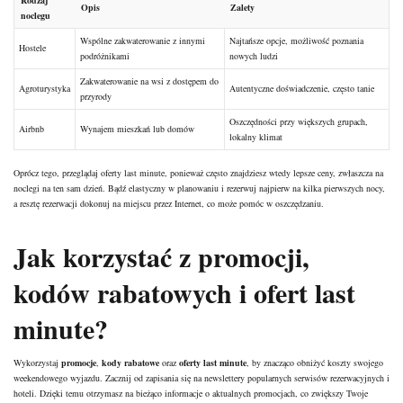
Opis
Zalety
noclegu
Wspólne zakwaterowanie z innymi
Najtańsze opcje, możliwość poznania
Hostele
podróżnikami
nowych ludzi
Zakwaterowanie na wsi z dostępem do
Agroturystyka
Autentyczne doświadczenie, często tanie
przyrody
Oszczędności przy większych grupach,
Airbnb
Wynajem mieszkań lub domów
lokalny klimat
Oprócz tego, przeglądaj oferty last minute, ponieważ często znajdziesz wtedy lepsze ceny, zwłaszcza na
noclegi na ten sam dzień. Bądź elastyczny w planowaniu i rezerwuj najpierw na kilka pierwszych nocy,
a resztę rezerwacji dokonuj na miejscu przez Internet, co może pomóc w oszczędzaniu.
Jak korzystać z promocji,
kodów rabatowych i ofert last
minute?
Wykorzystaj
promocje
,
kody rabatowe
oraz
oferty last minute
, by znacząco obniżyć koszty swojego
weekendowego wyjazdu. Zacznij od zapisania się na newslettery popularnych serwisów rezerwacyjnych i
hoteli. Dzięki temu otrzymasz na bieżąco informacje o aktualnych promocjach, co zwiększy Twoje