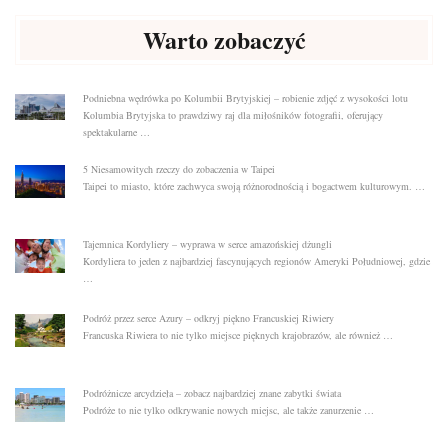
Warto zobaczyć
Podniebna wędrówka po Kolumbii Brytyjskiej – robienie zdjęć z wysokości lotu
Kolumbia Brytyjska to prawdziwy raj dla miłośników fotografii, oferujący
spektakularne …
5 Niesamowitych rzeczy do zobaczenia w Taipei
Taipei to miasto, które zachwyca swoją różnorodnością i bogactwem kulturowym. …
Tajemnica Kordyliery – wyprawa w serce amazońskiej dżungli
Kordyliera to jeden z najbardziej fascynujących regionów Ameryki Południowej, gdzie
…
Podróż przez serce Azury – odkryj piękno Francuskiej Riwiery
Francuska Riwiera to nie tylko miejsce pięknych krajobrazów, ale również …
Podróżnicze arcydzieła – zobacz najbardziej znane zabytki świata
Podróże to nie tylko odkrywanie nowych miejsc, ale także zanurzenie …