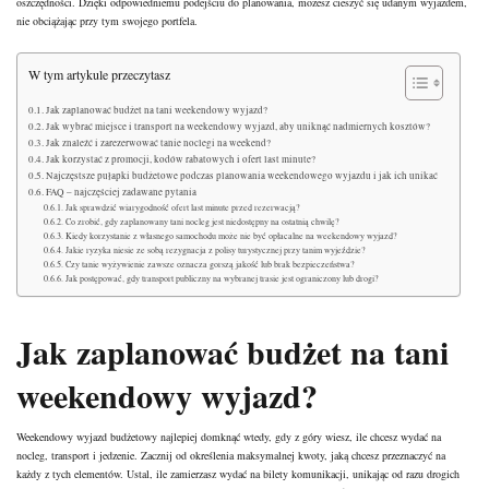
oszczędności. Dzięki odpowiedniemu podejściu do planowania, możesz cieszyć się udanym wyjazdem,
nie obciążając przy tym swojego portfela.
W tym artykule przeczytasz
Jak zaplanować budżet na tani weekendowy wyjazd?
Jak wybrać miejsce i transport na weekendowy wyjazd, aby uniknąć nadmiernych kosztów?
Jak znaleźć i zarezerwować tanie noclegi na weekend?
Jak korzystać z promocji, kodów rabatowych i ofert last minute?
Najczęstsze pułapki budżetowe podczas planowania weekendowego wyjazdu i jak ich unikać
FAQ – najczęściej zadawane pytania
Jak sprawdzić wiarygodność ofert last minute przed rezerwacją?
Co zrobić, gdy zaplanowany tani nocleg jest niedostępny na ostatnią chwilę?
Kiedy korzystanie z własnego samochodu może nie być opłacalne na weekendowy wyjazd?
Jakie ryzyka niesie ze sobą rezygnacja z polisy turystycznej przy tanim wyjeździe?
Czy tanie wyżywienie zawsze oznacza gorszą jakość lub brak bezpieczeństwa?
Jak postępować, gdy transport publiczny na wybranej trasie jest ograniczony lub drogi?
Jak zaplanować budżet na tani
weekendowy wyjazd?
Weekendowy
wyjazd budżetowy
najlepiej domknąć wtedy, gdy z góry wiesz, ile chcesz wydać na
nocleg, transport i jedzenie. Zacznij od określenia maksymalnej kwoty, jaką chcesz przeznaczyć na
każdy z tych elementów. Ustal, ile zamierzasz wydać na bilety komunikacji, unikając od razu drogich