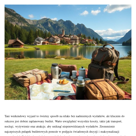
Tani weekendowy wyjazd to świetny sposób na relaks bez nadmiernych wydatków, ale kluczem do
sukcesu jest dobrze zaplanowany budżet. Warto uwzględnić wszystkie koszty, takie jak transport,
noclegi, wyżywienie oraz atrakcje, aby uniknąć nieprzewidzianych wydatków. Zrozumienie
najczęstszych pułapek budżetowych pomoże w podjęciu świadomych decyzji i maksymalizacji