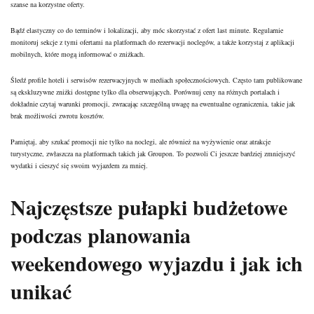
szanse na korzystne oferty.
Bądź elastyczny co do terminów i lokalizacji, aby móc skorzystać z ofert last minute. Regularnie
monitoruj sekcje z tymi ofertami na platformach do rezerwacji noclegów, a także korzystaj z aplikacji
mobilnych, które mogą informować o zniżkach.
Śledź profile hoteli i serwisów rezerwacyjnych w mediach społecznościowych. Często tam publikowane
są ekskluzywne zniżki dostępne tylko dla obserwujących. Porównuj ceny na różnych portalach i
dokładnie czytaj warunki promocji, zwracając szczególną uwagę na ewentualne ograniczenia, takie jak
brak możliwości zwrotu kosztów.
Pamiętaj, aby szukać promocji nie tylko na noclegi, ale również na wyżywienie oraz atrakcje
turystyczne, zwłaszcza na platformach takich jak Groupon. To pozwoli Ci jeszcze bardziej zmniejszyć
wydatki i cieszyć się swoim wyjazdem za mniej.
Najczęstsze pułapki
budżetowe
podczas planowania
weekendowego wyjazdu
i jak ich
unikać