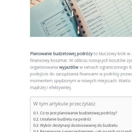
Planowanie budżetowej podróży
to kluczowy krok w 
finansowy koszmar. W obliczu rosnących kosztów ży
organizowania
wyjazdów
w ramach ograniczonego bud
podejście do zarządzania finansami w podróży pozwala
momentem spędzonym w nowych miejscach. Warto za
mądrzej i efektywniej.
W tym artykule przeczytasz
Co to jest planowanie budżetowej podróży?
Ustalanie budżetu na podróż
Wybór destynacji dostosowanej do budżetu
Rezerwacje z wyprzedzeniem – jak na nich oszczęd