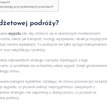
etowych?
u i kempingu przy budżetowych podróżach?
udżetowej podróży?
wania
wyjazdu
tak, aby zmieścić się w określonych możliwościach
ztów, takich jak transport, noclegi, wyżywienie i atrakcje turystyczne
ządzać swoimi wydatkami. To podejście nie tylko sprzyja maksymalne
t oraz satysfakcję z podróży.
a odpowiednich strategii i narzędzi. Wynikające z tego
sami, co przekłada się na bardziej udany wyjazd. Dzięki gruntownem
nego stresu.
aniu kategorii wydatków. Ustalając, ile chcesz przeznaczyć na każd
go wyjazdu, co pozwoli uniknąć nieprzyjemności związanych z
ntne strategie i nie zapominaj o elastyczności, co pozwoli na
asie podróży.