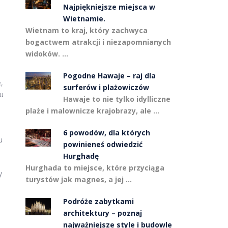
Najpiękniejsze miejsca w
Wietnamie.
Wietnam to kraj, który zachwyca
bogactwem atrakcji i niezapomnianych
widoków. …
Pogodne Hawaje – raj dla
,
surferów i plażowiczów
mu
Hawaje to nie tylko idylliczne
plaże i malownicze krajobrazy, ale …
6 powodów, dla których
u
powinieneś odwiedzić
Hurghadę
Hurghada to miejsce, które przyciąga
y
turystów jak magnes, a jej …
Podróże zabytkami
architektury – poznaj
najważniejsze style i budowle