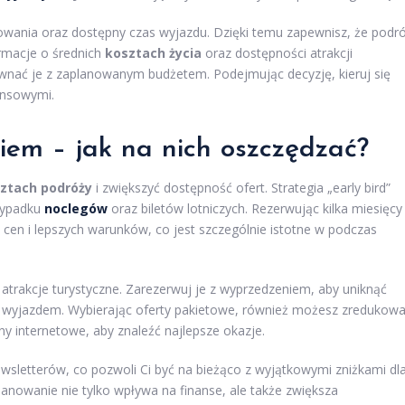
sowania oraz dostępny czas wyjazdu. Dzięki temu zapewnisz, że podr
ormacje o średnich
kosztach życia
oraz dostępności atrakcji
ównać je z zaplanowanym budżetem. Podejmując decyzję, kieruj się
ansowymi.
iem – jak na nich oszczędzać?
ztach podróży
i zwiększyć dostępność ofert. Strategia „early bird”
zypadku
noclegów
oraz biletów lotniczych. Rezerwując kilka miesięcy
h cen i lepszych warunków, co jest szczególnie istotne w podczas
atrakcje turystyczne. Zarezerwuj je z wyprzedzeniem, aby uniknąć
 wyjazdem. Wybierając oferty pakietowe, również możesz zredukow
ny internetowe, aby znaleźć najlepsze okazje.
wsletterów, co pozwoli Ci być na bieżąco z wyjątkowymi zniżkami dl
planowanie nie tylko wpływa na finanse, ale także zwiększa