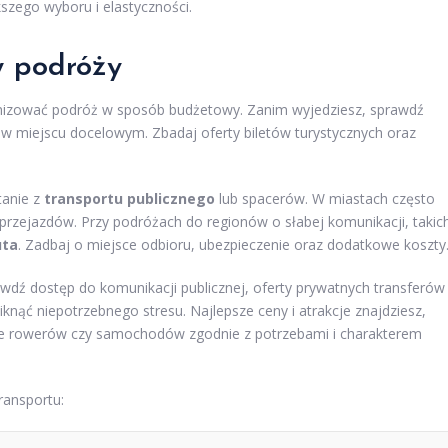
zego wyboru i elastyczności.
w podróży
anizować podróż w sposób budżetowy. Zanim wyjedziesz, sprawdź
 w miejscu docelowym. Zbadaj oferty biletów turystycznych oraz
tanie z
transportu publicznego
lub spacerów. W miastach często
 przejazdów. Przy podróżach do regionów o słabej komunikacji, takic
uta
. Zadbaj o miejsce odbioru, ubezpieczenie oraz dodatkowe koszty
awdź dostęp do komunikacji publicznej, oferty prywatnych transferów
knąć niepotrzebnego stresu. Najlepsze ceny i atrakcje znajdziesz,
lnie rowerów czy samochodów zgodnie z potrzebami i charakterem
ransportu: