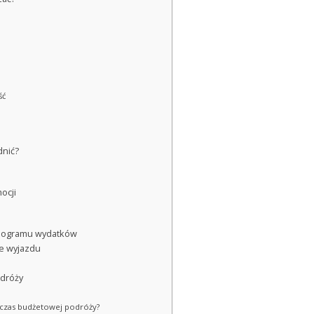
ść
dnić?
ocji
onogramu wydatków
e wyjazdu
odróży
dczas budżetowej podróży?