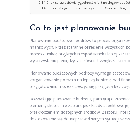
Jak sprawdzić wiarygodność ofert noclegów budż
Jakie są ograniczenia korzystania z Couchsurfing
Co to jest planowanie b
Planowanie budżetowej podróży to proces organizo
finansowych. Przez staranne określenie wszystkich kos
możesz unikać przykrych niespodzianek i lepiej zar
wykorzystaniu pieniędzy, ale również zwiększa komfor
Planowanie budżetowych podróży wymaga zastosowani
zorganizowanie pozwala na lepszą kontrolę nad finan
przygotowaniu możesz cieszyć się przygodą bez zbęd
Rozważając planowanie budżetu, pamiętaj o zróżnicow
element, skutecznie zaplanujesz każdy aspekt swoje
przekroczeniem dostępnych środków. Zastosuj intelige
dostosowanie się do nieprzewidzianych sytuacji w cz