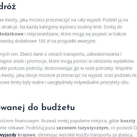
dróż
e kwoty, jaką możesz przeznaczyć na cały wyjazd. Podziel ją na
z atrakcje. Na każdą kategorię wyznacz osobny limit. Dodaj do
 dodatkowe
i nieprzewidziane, które mogą się pojawić w trakcie
rzewiduj dodatkowe 100 zł na przypadki awaryjne.
nych cen. Zbierz dane o cenach transportu, zakwaterowania i
ostępne zniżki i promocje, które mogą pomóc w obniżeniu wydatków.
datki podczas podróży, dostosowując go w razie potrzeby. Wspólne
kwoty, jaką oboje możecie przeznaczyć na wyjazd, oraz podziału te
we limity były realne i uwzględniały indywidualne priorytety obu
owanej do budżetu
ościom finansowym. Rozważ mniej popularne miejsca, gdzie
koszty
wnie ciekawe. Podróżuj poza
sezonem turystycznym
, co pozwoli Ci
wyjazdy
krajowe
, eliminując wysokie koszty transportu za granicą.