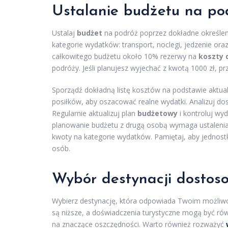
Ustalanie budżetu na po
Ustalaj
budżet
na podróż poprzez dokładne określeni
kategorie wydatków: transport, noclegi, jedzenie ora
całkowitego budżetu około 10% rezerwy na
koszty
podróży. Jeśli planujesz wyjechać z kwotą 1000 zł, p
Sporządź dokładną listę kosztów na podstawie aktual
posiłków, aby oszacować realne wydatki. Analizuj d
Regularnie aktualizuj plan
budżetowy
i kontroluj wy
planowanie budżetu z drugą osobą wymaga ustalenia 
kwoty na kategorie wydatków. Pamiętaj, aby jednostko
osób.
Wybór destynacji dostos
Wybierz destynację, która odpowiada Twoim możliw
są niższe, a doświadczenia turystyczne mogą być ró
na znaczące oszczędności. Warto również rozważyć