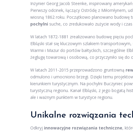
Inżynier Georg Jacob Steenke, inspirowany amerykańs
Pierwszy odcinek, łączący Ostródę z Miłomłynem, ud
wiosną 1862 roku. Początkowo planowano budowę t
pochylni
suche, co zredukowało zużycie wody i czas
W latach 1872-1881 zrealizowano budowę pięciu pochy
Elbląski stał się kluczowym szlakiem transportowym,
Warmii i Mazur do portów bałtyckich, szczególnie El
żeglugę towarową i osobową, co przyczyniło się do 
W latach 2011-2015 przeprowadzono gruntowną
rew
odmulono i umocniono brzegi. Dzięki temu projektowi,
kierunkiem turystycznym. Na pochylni Buczyniec pows
turystyczną regionu. Kanał Elbląski, z jego bogatą hi
ale i ważnym punktem w turystyce regionu.
Unikalne rozwiązania tec
Odkryj
innowacyjne rozwiązania techniczne
, któ