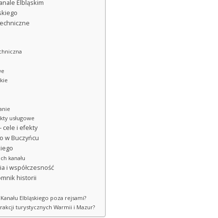
anale Elbląskim
skiego
techniczne
chniczna
we
kie
anie
nkty usługowe
 cele i efekty
ego w Buczyńcu
kiego
ach kanału
ria i współczesność
mnik historii
 Kanału Elbląskiego poza rejsami?
trakcji turystycznych Warmii i Mazur?