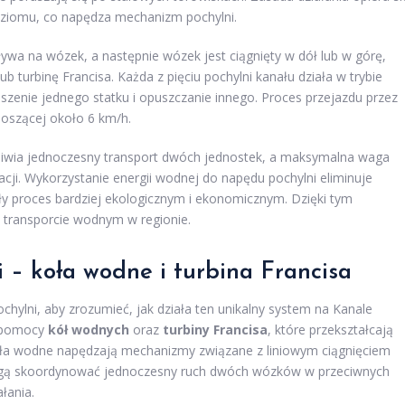
oziomu, co napędza mechanizm pochylni.
ywa na wózek, a następnie wózek jest ciągnięty w dół lub w górę,
 turbinę Francisa. Każda z pięciu pochylni kanału działa w trybie
enie jednego statku i opuszczanie innego. Proces przejazdu przez
noszącej około 6 km/h.
liwia jednoczesny transport dwóch jednostek, a maksymalna waga
cji. Wykorzystanie energii wodnej do napędu pochylni eliminuje
ały proces bardziej ekologicznym i ekonomicznym. Dzięki tym
w transporcie wodnym w regionie.
– koła wodne i turbina Francisa
ylni, aby zrozumieć, jak działa ten unikalny system na Kanale
y pomocy
kół wodnych
oraz
turbiny Francisa
, które przekształcają
oła wodne napędzają mechanizmy związane z liniowym ciągnięciem
ogą skoordynować jednoczesny ruch dwóch wózków w przeciwnych
łania.