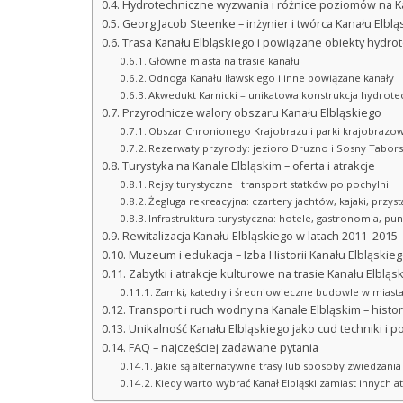
Hydrotechniczne wyzwania i różnice poziomów na K
Georg Jacob Steenke – inżynier i twórca Kanału Elblą
Trasa Kanału Elbląskiego i powiązane obiekty hydro
Główne miasta na trasie kanału
Odnoga Kanału Iławskiego i inne powiązane kanały
Akwedukt Karnicki – unikatowa konstrukcja hydrote
Przyrodnicze walory obszaru Kanału Elbląskiego
Obszar Chronionego Krajobrazu i parki krajobrazo
Rezerwaty przyrody: jezioro Druzno i Sosny Tabors
Turystyka na Kanale Elbląskim – oferta i atrakcje
Rejsy turystyczne i transport statków po pochylni
Żegluga rekreacyjna: czartery jachtów, kajaki, przyst
Infrastruktura turystyczna: hotele, gastronomia, pu
Rewitalizacja Kanału Elbląskiego w latach 2011–2015 –
Muzeum i edukacja – Izba Historii Kanału Elbląski
Zabytki i atrakcje kulturowe na trasie Kanału Elbląs
Zamki, katedry i średniowieczne budowle w miast
Transport i ruch wodny na Kanale Elbląskim – histo
Unikalność Kanału Elbląskiego jako cud techniki i po
FAQ – najczęściej zadawane pytania
Jakie są alternatywne trasy lub sposoby zwiedzania
Kiedy warto wybrać Kanał Elbląski zamiast innych a