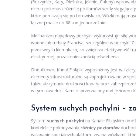
(Buczyniec, Kąty, Oleśnica, Jelenie, Całuny) wprowad
niemu pokonasz różnicę poziomów wody sięgającą po
które poruszają się po torowiskach. Wózki mają masę
łącznej masie do 38 ton jednocześnie.
Mechanizm napędowy pochylni wykorzystuje siłę wod
wodne lub turbiny Francisa, szczególnie w pochylni
przeciwnych kierunkach, co zwiększa efektywność tran
elektrycznej, poza koniecznością oświetlenia.
Dodatkowo, Kanał Elbląski wyposażony jest w cztery
elementy infrastrukturalne są zaprojektowane w spo
także utrzymanie drożności kanału oraz zabezpiecz
w tym akwedukt Karnicki przerzucony nad jeziorem Ka
System suchych pochylni – za
System
suchych pochylni
na Kanale Elbląskim umożl
kontekście pokonywania
różnicy poziomów
dochodz
wciąganie specjalnych platform zwaną wózkami, które