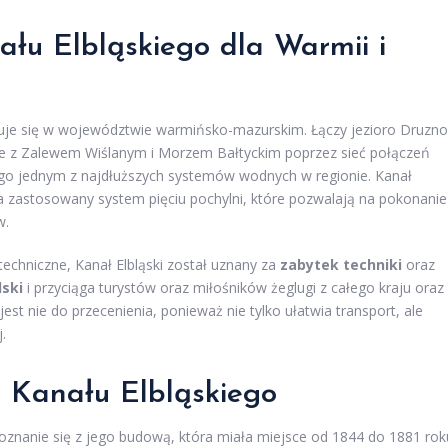
ału Elbląskiego dla Warmii i
duje się w województwie warmińsko-mazurskim. Łączy jezioro Druzno
kże z Zalewem Wiślanym i Morzem Bałtyckim poprzez sieć połączeń
 go jednym z najdłuższych systemów wodnych w regionie. Kanał
 na zastosowany system pięciu pochylni, które pozwalają na pokonanie
w.
echniczne, Kanał Elbląski został uznany za
zabytek techniki
oraz
ski
i przyciąga turystów oraz miłośników żeglugi z całego kraju oraz
jest nie do przecenienia, ponieważ nie tylko ułatwia transport, ale
.
u Kanału Elbląskiego
znanie się z jego budową, która miała miejsce od 1844 do 1881 rok