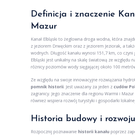
Definicja i znaczenie Kan
Mazur
Kanał Elbląski to żeglowna droga wodna, która znaj
z jeziorem Drwęckim oraz z jeziorem Jeziorak, a ta
wodnych. Długość kanału wynosi 151,7 km, co czyni
Elbląski jest unikalny na skalę światową ze względu
różnicy poziomów wody sięgającej około 100 metró
Ze względu na swoje innowacyjne rozwiązania hydrot
pomnik historii
. Jest uważany za jeden z
cudów Pol
zagranicy. Jego znaczenie dla regionu Warmii i Mazur 
również wspiera rozwój turystyki i gospodarki lokalnej
Historia budowy i rozwoj
Rozpocznij poznawanie
historii kanału
poprzez zapo