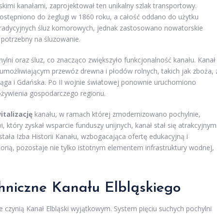
kimi kanałami, zaprojektował ten unikalny szlak transportowy.
ostępniono do żeglugi w 1860 roku, a całość oddano do użytku
radycyjnych śluz komorowych, jednak zastosowano nowatorskie
 potrzebny na śluzowanie.
lni oraz śluz, co znacząco zwiększyło funkcjonalność kanału. Kanał
 umożliwiającym przewóz drewna i płodów rolnych, takich jak zboża, 
bląga i Gdańska. Po II wojnie światowej ponownie uruchomiono
ożywienia gospodarczego regionu.
italizację
kanału, w ramach której zmodernizowano pochylnie,
 który zyskał wsparcie funduszy unijnych, kanał stał się atrakcyjnym
tała Izba Historii Kanału, wzbogacająca ofertę edukacyjną i
storią, pozostaje nie tylko istotnym elementem infrastruktury wodnej,
hniczne Kanału Elbląskiego
re czynią Kanał Elbląski wyjątkowym. System pięciu suchych pochylni