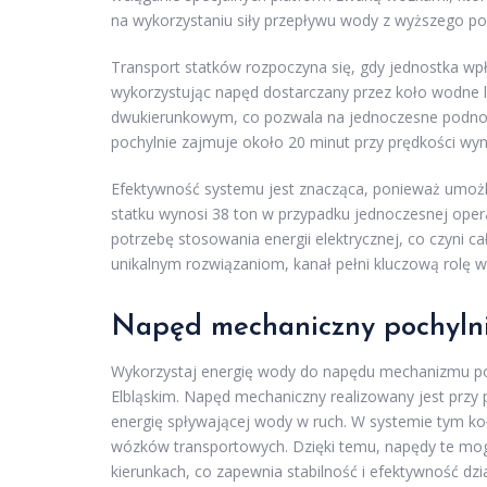
na wykorzystaniu siły przepływu wody z wyższego p
Transport statków rozpoczyna się, gdy jednostka wpł
wykorzystując napęd dostarczany przez koło wodne lub
dwukierunkowym, co pozwala na jednoczesne podnosz
pochylnie zajmuje około 20 minut przy prędkości wy
Efektywność systemu jest znacząca, ponieważ umoż
statku wynosi 38 ton w przypadku jednoczesnej opera
potrzebę stosowania energii elektrycznej, co czyni c
unikalnym rozwiązaniom, kanał pełni kluczową rolę 
Napęd mechaniczny pochylni 
Wykorzystaj energię wody do napędu mechanizmu poch
Elbląskim. Napęd mechaniczny realizowany jest prz
energię spływającej wody w ruch. W systemie tym k
wózków transportowych. Dzięki temu, napędy te m
kierunkach, co zapewnia stabilność i efektywność dzia