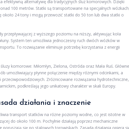
za efektywną alternatywę dla tradycyjnych śluz komorowych. Dzięki
nad 100 metrów. Statki są transportowane na specjalnych wózkach
 około 24 tony i mogą przewozić statki do 50 ton lub dwa statki o
y przepływającej z wyższego poziomu na niższy, aktywując koła
 Całuny. System ten umożliwia jednoczesny ruch dwóch wózków w
sportu. To rozwiązanie eliminuje potrzebę korzystania z energii
 śluzy komorowe: Miłomłyn, Zielona, Ostróda oraz Mała Ruś. Główn
sób umożliwiający płynne połączenie między różnymi odcinkami, a
eń przeciwpowodziowych. Zróżnicowane rozwiązania hydrotechniczne,
rnickim, podkreślają jego unikatowy charakter w skali Europy.
sada działania i znaczenie
iwia transport statków na różne poziomy wodne, co jest istotne w
ącej do około 100 m. Pochylnie działają poprzez mechaniczne
 poruszają się po stalowych torowiskach. Zasada działania opiera si