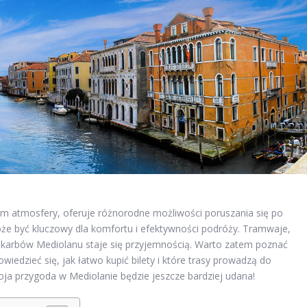
iem atmosfery, oferuje różnorodne możliwości poruszania się po
że być kluczowy dla komfortu i efektywności podróży. Tramwaje,
 skarbów Mediolanu staje się przyjemnością. Warto zatem poznać
wiedzieć się, jak łatwo kupić bilety i które trasy prowadzą do
oja przygoda w Mediolanie będzie jeszcze bardziej udana!