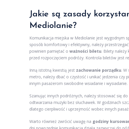
Jakie są zasady korzystan
Mediolanie?
Komunikacja miejska w Mediolanie jest wygodnym spo
sposób komfortowy i efektywny, należy przestrzegać
powinien pamiętać o
ważności biletu
. Bilety należ
przed rozpoczęciem podróży. Kontrola biletów jest r
Inną istotną kwestią jest
zachowanie porządku
. W 
metro, należy dbać o czystość i unikać jedzenia czy p
innym pasażerom swobodne wsiadanie i wysiadanie.
Szanując innych podróżnych, należy stosować się d
odtwarzania muzyki bez słuchawek. W godzinach szczy
dlatego cierpliwość i uprzejmość wobec innych pasa
Warto również zwrócić uwagę na
godziny kursowa
dni powszednie komunikacja działa zazwyczaj do póź