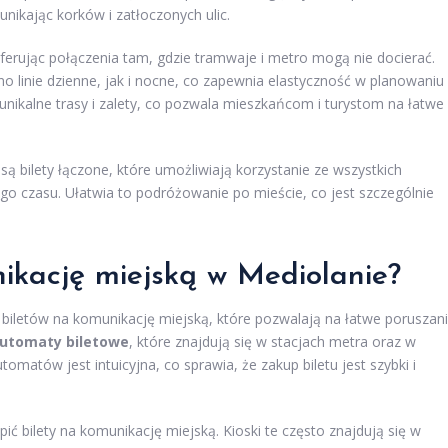
nikając korków i zatłoczonych ulic.
oferując połączenia tam, gdzie tramwaje i metro mogą nie docierać.
 linie dzienne, jak i nocne, co zapewnia elastyczność w planowaniu
nikalne trasy i zalety, co pozwala mieszkańcom i turystom na łatwe
ą bilety łączone, które umożliwiają korzystanie ze wszystkich
o czasu. Ułatwia to podróżowanie po mieście, co jest szczególnie
nikację miejską w Mediolanie?
 biletów na komunikację miejską, które pozwalają na łatwe poruszan
utomaty biletowe
, które znajdują się w stacjach metra oraz w
matów jest intuicyjna, co sprawia, że zakup biletu jest szybki i
ić bilety na komunikację miejską. Kioski te często znajdują się w