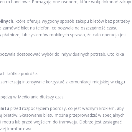
raz centra handlowe. Pomagają one osobom, które wolą dokonać zakup
bilnych
, które oferują wygodny sposób zakupu biletów bez potrzeby
o zamówić bilet na telefon, co pozwala na oszczędność czasu.
płatniczej lub systemów mobilnych sprawia, że cała operacja jest
 pozwala dostosować wybór do indywidualnych potrzeb. Oto kilka
ych krótkie podróże.
zamierzają intensywnie korzystać z komunikacji miejskiej w ciągu
spędzą w Mediolanie dłuższy czas.
letu
przed rozpoczęciem podróży, co jest ważnym krokiem, aby
lą biletów. Skasowanie biletu można przeprowadzić w specjalnych
cji metra lub przed wejściem do tramwaju. Dobrze jest zasięgnąć
dziej komfortowa.