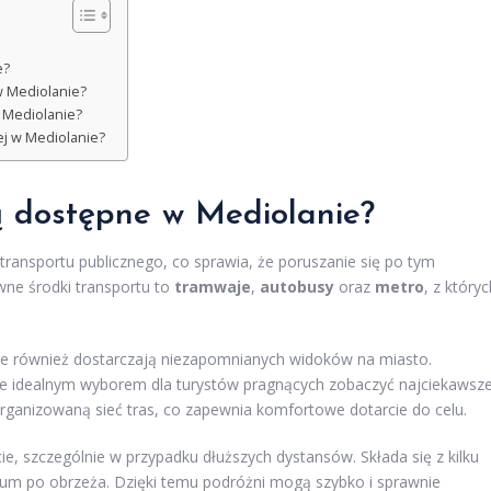
e?
 w Mediolanie?
w Mediolanie?
ej w Mediolanie?
są dostępne w Mediolanie?
transportu publicznego, co sprawia, że poruszanie się po tym
ne środki transportu to
tramwaje
,
autobusy
oraz
metro
, z któryc
ale również dostarczają niezapomnianych widoków na miasto.
i je idealnym wyborem dla turystów pragnących zobaczyć najciekawsz
zorganizowaną sieć tras, co zapewnia komfortowe dotarcie do celu.
e, szczególnie w przypadku dłuższych dystansów. Składa się z kilku
ntrum po obrzeża. Dzięki temu podróżni mogą szybko i sprawnie