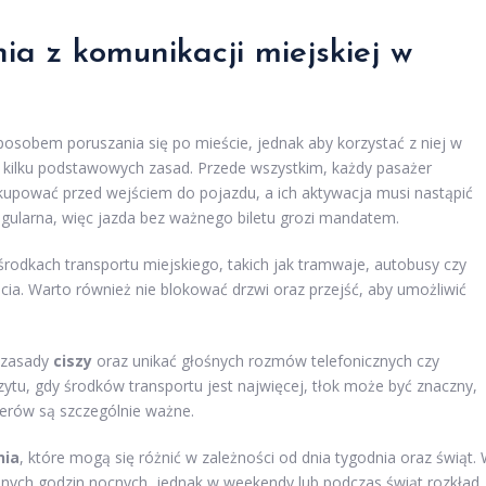
ia z komunikacji miejskiej w
sobem poruszania się po mieście, jednak aby korzystać z niej w
 kilku podstawowych zasad. Przede wszystkim, każdy pasażer
y kupować przed wejściem do pojazdu, a ich aktywacja musi nastąpić
egularna, więc jazda bez ważnego biletu grozi mandatem.
środkach transportu miejskiego, takich jak tramwaje, autobusy czy
icia. Warto również nie blokować drzwi oraz przejść, aby umożliwić
o zasady
ciszy
oraz unikać głośnych rozmów telefonicznych czy
tu, gdy środków transportu jest najwięcej, tłok może być znaczny,
żerów są szczególnie ważne.
nia
, które mogą się różnić w zależności od dnia tygodnia oraz świąt.
nych godzin nocnych, jednak w weekendy lub podczas świąt rozkład