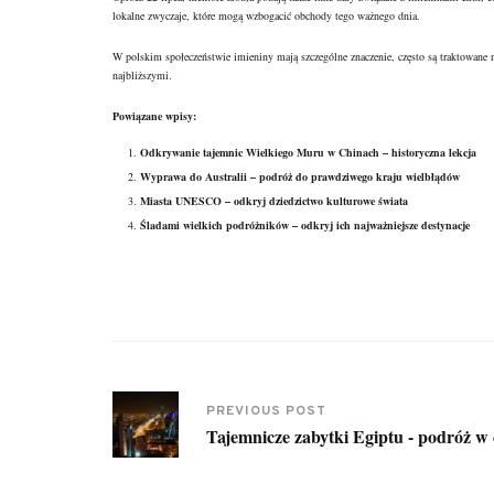
lokalne zwyczaje, które mogą wzbogacić obchody tego ważnego dnia.
W polskim społeczeństwie imieniny mają szczególne znaczenie, często są traktowane 
najbliższymi.
Powiązane wpisy:
Odkrywanie tajemnic Wielkiego Muru w Chinach – historyczna lekcja
Wyprawa do Australii – podróż do prawdziwego kraju wielbłądów
Miasta UNESCO – odkryj dziedzictwo kulturowe świata
Śladami wielkich podróżników – odkryj ich najważniejsze destynacje
PREVIOUS POST
Tajemnicze zabytki Egiptu - podróż w 