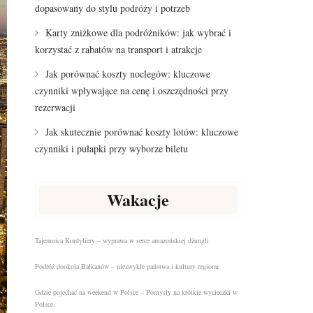
dopasowany do stylu podróży i potrzeb
Karty zniżkowe dla podróżników: jak wybrać i
korzystać z rabatów na transport i atrakcje
Jak porównać koszty noclegów: kluczowe
czynniki wpływające na cenę i oszczędności przy
rezerwacji
Jak skutecznie porównać koszty lotów: kluczowe
czynniki i pułapki przy wyborze biletu
Wakacje
Tajemnica Kordyliery – wyprawa w serce amazońskiej dżungli
Podróż dookoła Bałkanów – niezwykłe państwa i kultury regionu
Gdzie pojechać na weekend w Polsce – Pomysły na krótkie wycieczki w
Polsce.