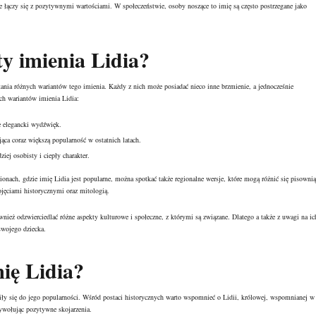
e łączy się z pozytywnymi wartościami. W społeczeństwie, osoby noszące to imię są często postrzegane jako
y imienia Lidia?
tania różnych wariantów tego imienia. Każdy z nich może posiadać nieco inne brzmienie, a jednocześnie
ych wariantów imienia Lidia:
e elegancki wydźwięk.
ca coraz większą popularność w ostatnich latach.
iej osobisty i ciepły charakter.
ionach, gdzie imię Lidia jest popularne, można spotkać także regionalne wersje, które mogą różnić się pisownią
ojęciami historycznymi oraz mitologią.
wnież odzwierciedlać różne aspekty kulturowe i społeczne, z którymi są związane. Dlatego a także z uwagi na ic
swojego dziecka.
ię Lidia?
yniły się do jego popularności. Wśród postaci historycznych warto wspomnieć o Lidii, królowej, wspomnianej w
wywołując pozytywne skojarzenia.