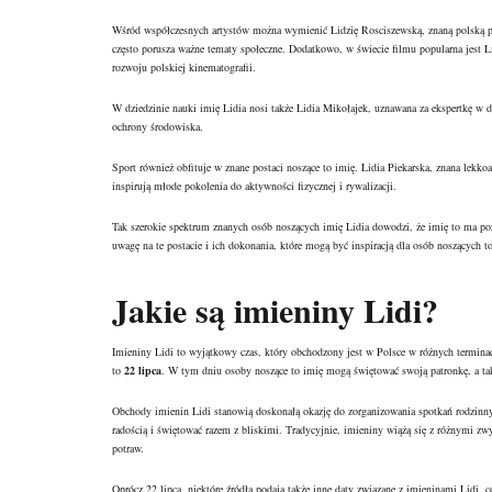
Wśród współczesnych artystów można wymienić Lidzię Rosciszewską, znaną polską pio
często porusza ważne tematy społeczne. Dodatkowo, w świecie filmu popularna jest Li
rozwoju polskiej kinematografii.
W dziedzinie nauki imię Lidia nosi także Lidia Mikołajek, uznawana za ekspertkę w d
ochrony środowiska.
Sport również obfituje w znane postaci noszące to imię. Lidia Piekarska, znana lekkoat
inspirują młode pokolenia do aktywności fizycznej i rywalizacji.
Tak szerokie spektrum znanych osób noszących imię Lidia dowodzi, że imię to ma poz
uwagę na te postacie i ich dokonania, które mogą być inspiracją dla osób noszących t
Jakie są imieniny Lidi?
Imieniny Lidi to wyjątkowy czas, który obchodzony jest w Polsce w różnych terminach,
to
22 lipca
. W tym dniu osoby noszące to imię mogą świętować swoją patronkę, a takż
Obchody imienin Lidi stanowią doskonałą okazję do zorganizowania spotkań rodzinnyc
radością i świętować razem z bliskimi. Tradycyjnie, imieniny wiążą się z różnymi zw
potraw.
Oprócz 22 lipca, niektóre źródła podają także inne daty związane z imieninami Lidi,