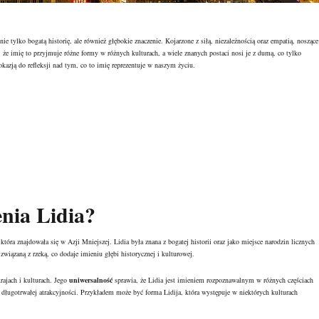
e tylko bogatą historię, ale również głębokie znaczenie. Kojarzone z siłą, niezależnością oraz empatią, noszące
że imię to przyjmuje różne formy w różnych kulturach, a wiele znanych postaci nosi je z dumą, co tylko
okazją do refleksji nad tym, co to imię reprezentuje w naszym życiu.
enia Lidia?
która znajdowała się w Azji Mniejszej. Lidia była znana z bogatej historii oraz jako miejsce narodzin licznych
związaną z rzeką, co dodaje imieniu głębi historycznej i kulturowej.
rajach i kulturach. Jego
uniwersalność
sprawia, że Lidia jest imieniem rozpoznawalnym w różnych częściach
 długotrwałej atrakcyjności. Przykładem może być forma Lidija, która występuje w niektórych kulturach