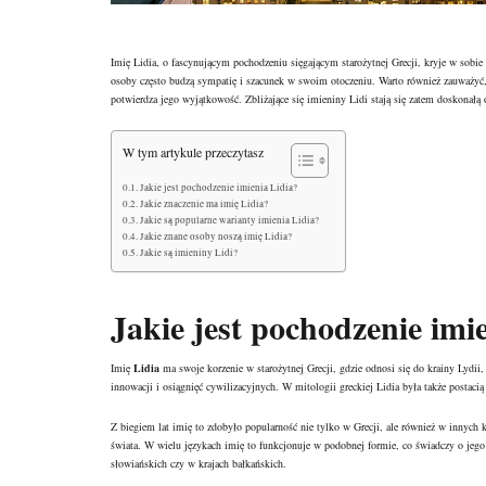
Imię Lidia, o fascynującym pochodzeniu sięgającym starożytnej Grecji, kryje w sobie ni
osoby często budzą sympatię i szacunek w swoim otoczeniu. Warto również zauważyć, 
potwierdza jego wyjątkowość. Zbliżające się imieniny Lidi stają się zatem doskonałą 
W tym artykule przeczytasz
Jakie jest pochodzenie imienia Lidia?
Jakie znaczenie ma imię Lidia?
Jakie są popularne warianty imienia Lidia?
Jakie znane osoby noszą imię Lidia?
Jakie są imieniny Lidi?
Jakie jest pochodzenie imi
Imię
Lidia
ma swoje korzenie w starożytnej Grecji, gdzie odnosi się do krainy Lydii, 
innowacji i osiągnięć cywilizacyjnych. W mitologii greckiej Lidia była także postacią 
Z biegiem lat imię to zdobyło popularność nie tylko w Grecji, ale również w innych k
świata. W wielu językach imię to funkcjonuje w podobnej formie, co świadczy o jego
słowiańskich czy w krajach bałkańskich.