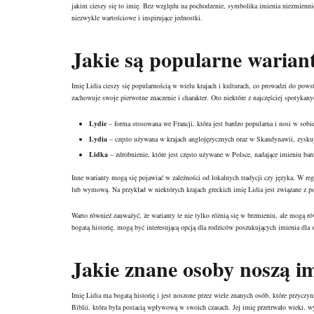
jakim cieszy się to imię. Bez względu na pochodzenie, symbolika imienia niezmienni
niezwykle wartościowe i inspirujące jednostki.
Jakie są popularne wariant
Imię Lidia cieszy się popularnością w wielu krajach i kulturach, co prowadzi do pows
zachowuje swoje pierwotne znaczenie i charakter. Oto niektóre z najczęściej spotykan
Lydie
– forma stosowana we Francji, która jest bardzo popularna i nosi w sobi
Lydia
– często używana w krajach anglojęzycznych oraz w Skandynawii, zyskują
Lidka
– zdrobnienie, które jest często używane w Polsce, nadające imieniu bardz
Inne warianty mogą się pojawiać w zależności od lokalnych tradycji czy języka. W reg
lub wymową. Na przykład w niektórych krajach greckich imię Lidia jest związane z p
Warto również zauważyć, że warianty te nie tylko różnią się w brzmieniu, ale mogą ró
bogatą historię, mogą być interesującą opcją dla rodziców poszukujących imienia dla 
Jakie znane osoby noszą im
Imię Lidia ma bogatą historię i jest noszone przez wiele znanych osób, które przycz
Biblii, która była postacią wpływową w swoich czasach. Jej imię przetrwało wieki, 