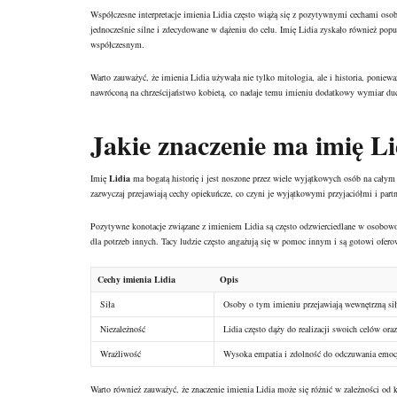
Współczesne interpretacje imienia Lidia często wiążą się z pozytywnymi cechami oso
jednocześnie silne i zdecydowane w dążeniu do celu. Imię Lidia zyskało również popu
współczesnym.
Warto zauważyć, że imienia Lidia używała nie tylko mitologia, ale i historia, poniew
nawróconą na chrześcijaństwo kobietą, co nadaje temu imieniu dodatkowy wymiar d
Jakie znaczenie ma imię Li
Imię
Lidia
ma bogatą historię i jest noszone przez wiele wyjątkowych osób na całym 
zazwyczaj przejawiają cechy opiekuńcze, co czyni je wyjątkowymi przyjaciółmi i part
Pozytywne konotacje związane z imieniem Lidia są często odzwierciedlane w osobowoś
dla potrzeb innych. Tacy ludzie często angażują się w pomoc innym i są gotowi ofe
Cechy imienia Lidia
Opis
Siła
Osoby o tym imieniu przejawiają wewnętrzną si
Niezależność
Lidia często dąży do realizacji swoich celów or
Wrażliwość
Wysoka empatia i zdolność do odczuwania emocji 
Warto również zauważyć, że znaczenie imienia Lidia może się różnić w zależności od 