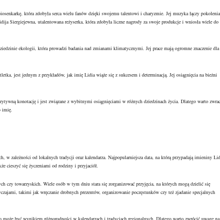
senkarkę, która zdobyła serca wielu fanów dzięki swojemu talentowi i charyzmie. Jej muzyka łączy pokolenia
dija Siergiejewna, utalentowana reżyserka, która zdobyła liczne nagrody za swoje produkcje i wniosła wiele do
ziedzinie ekologii, która prowadzi badania nad zmianami klimatycznymi. Jej prace mają ogromne znaczenie dla
letka, jest jednym z przykładów, jak imię Lidia wiąże się z sukcesem i determinacją. Jej osiągnięcia na bieżni
ytywną konotację i jest związane z wybitnymi osiągnięciami w różnych dziedzinach życia. Dlatego warto zwra
o imię.
 w zależności od lokalnych tradycji oraz kalendarza. Najpopularniejsza data, na którą przypadają imieniny Lid
e cieszyć się życzeniami od rodziny i przyjaciół.
h czy towarzyskich. Wiele osób w tym dniu stara się zorganizować przyjęcia, na których mogą dzielić się
yczajami, takimi jak wręczanie drobnych prezentów, organizowanie poczęstunków czy też zjadanie specjalnych
 co może być wynikiem różnorodności w kalendarzach i tradycjach regionalnych. Dlatego warto zwrócić uwagę na