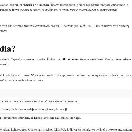
bowości, takimi jak
wdzięk
i
delikatność
. Osoby noszące to imię mogą być postrzegane jako empatyczne, a
larność w literaturze oraz w sztuce, co dodaje mu dalszych warstw znaczeniowych w społeczeństwie
aż było ono noszone przez wiele wybitnych postaci. Ciekawym jest, że w Biblii Lidia z Tiatyry była pierwszą
uchowy.
dia?
świecie. Często kojarzone jest z cechami takimi jak
siła
,
niezależność
oraz
wrażliwość
. Osoby o tym imieniu
nerami.
ci tych, którzy je noszą. W wielu kulturach, Lidia opisywana jest jako osoba empatyczna i pełna zrozumienia
rować wsparcie w trudnych momentach.
łę i determinację, co pozwala im stawiać czoła różnym wyzwaniom.
az marzeń, nie bojąc się podejmować ryzykownych decyzji.
innych ludzi sprawiają, że Lidia z łatwością nawiązuje silne więzi.
kontekstu kulturowego. W mitologii greckiej, Lidia była królową, co dodatkowo podkreśla pozycję oraz szacune