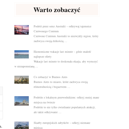
Warto zobaczyć
Podróż przez serce Australii – odkrywaj tajemnice
Czerwonego Centrum
Czerwone Centrum Australii to niezwykły region, który
zachwyca swoją dzikością …
Ekonomiczne wakacje last minute – gdzie znaleźć
najlepsze oferty
Wakacje last minute to doskonała okazja, aby wyruszyć
w niezapomnianą …
Co zobaczyć w Buenos Aires
Buenos Aires to miasto, które zachwyca swoją
różnorodnością i bogactwem …
Podróże z lokalnym przewodnikiem: odkryj mniej znane
miejsca na świecie
Podróże to nie tylko zwiedzanie popularnych atrakcji,
ale także odkrywanie …
Skarby europejskich zabytków – odkryj nieznane
k,
miejsca