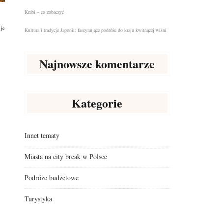
Krabi – co zobaczyć
 je
Kultura i tradycje Japonii: fascynujące podróże do kraju kwitnącej wiśni
Najnowsze komentarze
Kategorie
Innet tematy
Miasta na city break w Polsce
Podróże budżetowe
Turystyka