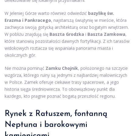
delektowanie się lokalnymi przysmakami.
W Jeleniej Górze warto również odwiedzić
bazylikę św.
Erazma i Pankracego
, najstarszą świątynię w mieście, która
zachwyca swoją gotycką architekturą oraz bogatym wnętrzem.
W pobliżu znajdują się
Baszta Grodzka
i
Baszta Zamkowa
,
które stanowią pozostałości dawnych fortyfikacji. Z ich tarasów
widokowych roztacza się wspaniała panorama miasta i
okolicznych gór.
Nie można pominąć
Zamku Chojnik
, położonego na szczycie
wzgórza, którego ruiny są jednymi z najbardziej malowniczych
w Polsce. Zamek oferuje ciekawe trasy spacerowe, a jego
historia sięga średniowiecza. To obowiązkowy punkt dla
każdego, kto pragnie poznać bogatą przeszłość regionu.
Rynek z Ratuszem, fontanną
Neptuna i barokowymi
kamienicami