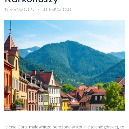
BY
A-WAKACJE.PL
25 MARCA 2026
Jelenia Góra, malowniczo położona w Kotlinie Jeleniogórskiej, to