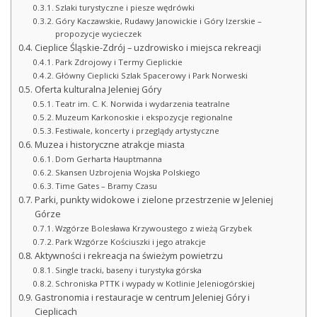
Szlaki turystyczne i piesze wędrówki
Góry Kaczawskie, Rudawy Janowickie i Góry Izerskie –
propozycje wycieczek
Cieplice Śląskie-Zdrój – uzdrowisko i miejsca rekreacji
Park Zdrojowy i Termy Cieplickie
Główny Cieplicki Szlak Spacerowy i Park Norweski
Oferta kulturalna Jeleniej Góry
Teatr im. C. K. Norwida i wydarzenia teatralne
Muzeum Karkonoskie i ekspozycje regionalne
Festiwale, koncerty i przeglądy artystyczne
Muzea i historyczne atrakcje miasta
Dom Gerharta Hauptmanna
Skansen Uzbrojenia Wojska Polskiego
Time Gates – Bramy Czasu
Parki, punkty widokowe i zielone przestrzenie w Jeleniej
Górze
Wzgórze Bolesława Krzywoustego z wieżą Grzybek
Park Wzgórze Kościuszki i jego atrakcje
Aktywności i rekreacja na świeżym powietrzu
Single tracki, baseny i turystyka górska
Schroniska PTTK i wypady w Kotlinie Jeleniogórskiej
Gastronomia i restauracje w centrum Jeleniej Góry i
Cieplicach