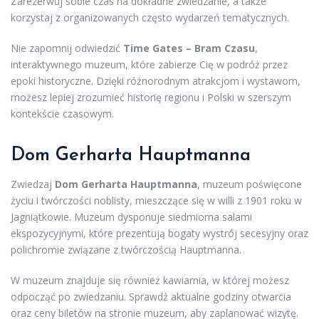
Zarezerwuj sobie czas na dokładne zwiedzanie, a także
korzystaj z organizowanych często wydarzeń tematycznych.
Nie zapomnij odwiedzić
Time Gates – Bram Czasu
,
interaktywnego muzeum, które zabierze Cię w podróż przez
epoki historyczne. Dzięki różnorodnym atrakcjom i wystawom,
możesz lepiej zrozumieć historię regionu i Polski w szerszym
kontekście czasowym.
Dom Gerharta Hauptmanna
Zwiedzaj
Dom Gerharta Hauptmanna
, muzeum poświęcone
życiu i twórczości noblisty, mieszczące się w willi z 1901 roku w
Jagniątkowie. Muzeum dysponuje siedmioma salami
ekspozycyjnymi, które prezentują bogaty wystrój secesyjny oraz
polichromie związane z twórczością Hauptmanna.
W muzeum znajduje się również kawiarnia, w której możesz
odpocząć po zwiedzaniu. Sprawdź aktualne godziny otwarcia
oraz ceny biletów na stronie muzeum, aby zaplanować wizytę.