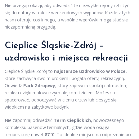
Nie przegap okazji, aby odwiedzić te niezwykłe rejony i zbliżyć
się do natury w trakcie weekendowych wypadów. Każde z tych
pasm oferuje coś innego, a wspólne wędrówki mogą stać się
niezapomnianą przygodą.
Cieplice Śląskie-Zdrój –
uzdrowisko i miejsca rekreacji
Cieplice Śląskie-Zdrój to
najstarsze uzdrowisko w Polsce
,
które zachwyca swoim urokiem i bogatą ofertą rekreacyjną.
Odwiedź
Park Zdrojowy
, który zapewnia spokój i atmosferę
relaksu dzięki malowniczym alejkom i zieleni. Możesz tu
spacerować, odpoczywać w cieniu drzew lub cieszyć się
widokiem na zabytkowe budynki.
Nie zapomnij odwiedzić
Term Cieplickich
, nowoczesnego
kompleksu basenów termalnych, gdzie woda osiąga
temperaturę nawet
87°C
. To idealne miejsce na odprężenie po