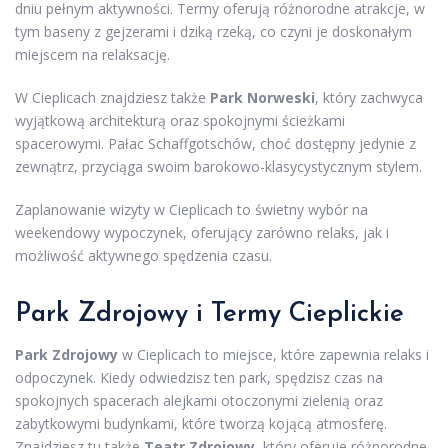
dniu pełnym aktywności. Termy oferują różnorodne atrakcje, w
tym baseny z gejzerami i dziką rzeką, co czyni je doskonałym
miejscem na relaksację.
W Cieplicach znajdziesz także
Park Norweski
, który zachwyca
wyjątkową architekturą oraz spokojnymi ścieżkami
spacerowymi. Pałac Schaffgotschów, choć dostępny jedynie z
zewnątrz, przyciąga swoim barokowo-klasycystycznym stylem.
Zaplanowanie wizyty w Cieplicach to świetny wybór na
weekendowy wypoczynek, oferujący zarówno relaks, jak i
możliwość aktywnego spędzenia czasu.
Park Zdrojowy i Termy Cieplickie
Park Zdrojowy
w Cieplicach to miejsce, które zapewnia relaks i
odpoczynek. Kiedy odwiedzisz ten park, spędzisz czas na
spokojnych spacerach alejkami otoczonymi zielenią oraz
zabytkowymi budynkami, które tworzą kojącą atmosferę.
Znajdziesz tu także
Teatr Zdrojowy
, który oferuje różnorodne