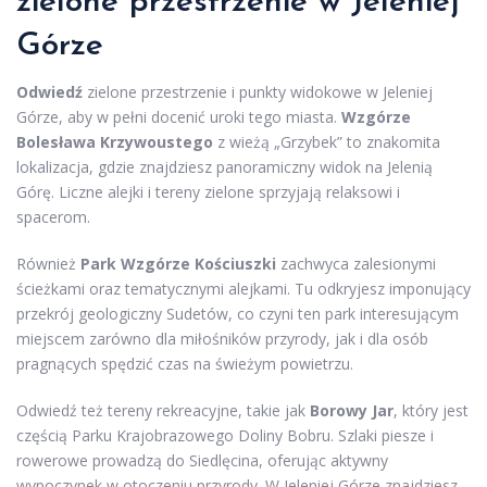
zielone przestrzenie w Jeleniej
Górze
Odwiedź
zielone przestrzenie i punkty widokowe w Jeleniej
Górze, aby w pełni docenić uroki tego miasta.
Wzgórze
Bolesława Krzywoustego
z wieżą „Grzybek” to znakomita
lokalizacja, gdzie znajdziesz panoramiczny widok na Jelenią
Górę. Liczne alejki i tereny zielone sprzyjają relaksowi i
spacerom.
Również
Park Wzgórze Kościuszki
zachwyca zalesionymi
ścieżkami oraz tematycznymi alejkami. Tu odkryjesz imponujący
przekrój geologiczny Sudetów, co czyni ten park interesującym
miejscem zarówno dla miłośników przyrody, jak i dla osób
pragnących spędzić czas na świeżym powietrzu.
Odwiedź też tereny rekreacyjne, takie jak
Borowy Jar
, który jest
częścią Parku Krajobrazowego Doliny Bobru. Szlaki piesze i
rowerowe prowadzą do Siedlęcina, oferując aktywny
wypoczynek w otoczeniu przyrody. W Jeleniej Górze znajdziesz