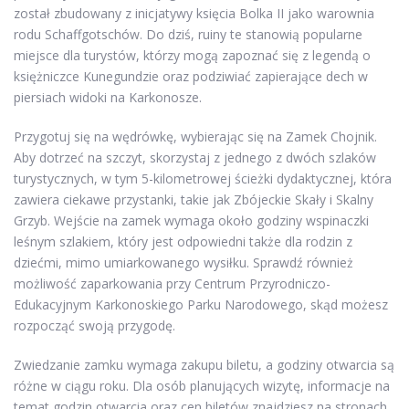
został zbudowany z inicjatywy księcia Bolka II jako warownia
rodu Schaffgotschów. Do dziś, ruiny te stanowią popularne
miejsce dla turystów, którzy mogą zapoznać się z legendą o
księżniczce Kunegundzie oraz podziwiać zapierające dech w
piersiach widoki na Karkonosze.
Przygotuj się na wędrówkę, wybierając się na Zamek Chojnik.
Aby dotrzeć na szczyt, skorzystaj z jednego z dwóch szlaków
turystycznych, w tym 5-kilometrowej ścieżki dydaktycznej, która
zawiera ciekawe przystanki, takie jak Zbójeckie Skały i Skalny
Grzyb. Wejście na zamek wymaga około godziny wspinaczki
leśnym szlakiem, który jest odpowiedni także dla rodzin z
dziećmi, mimo umiarkowanego wysiłku. Sprawdź również
możliwość zaparkowania przy Centrum Przyrodniczo-
Edukacyjnym Karkonoskiego Parku Narodowego, skąd możesz
rozpocząć swoją przygodę.
Zwiedzanie zamku wymaga zakupu biletu, a godziny otwarcia są
różne w ciągu roku. Dla osób planujących wizytę, informacje na
temat godzin otwarcia oraz cen biletów znajdziesz na stronach