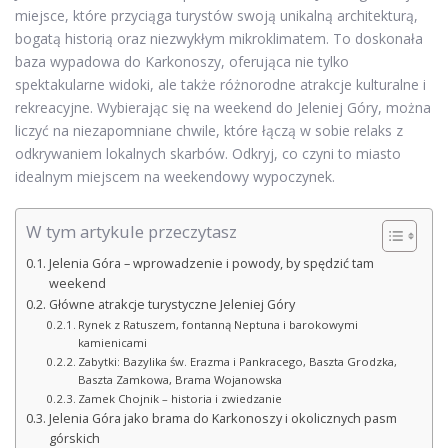
miejsce, które przyciąga turystów swoją unikalną architekturą,
bogatą historią oraz niezwykłym mikroklimatem. To doskonała
baza wypadowa do Karkonoszy, oferująca nie tylko
spektakularne widoki, ale także różnorodne atrakcje kulturalne i
rekreacyjne. Wybierając się na weekend do Jeleniej Góry, można
liczyć na niezapomniane chwile, które łączą w sobie relaks z
odkrywaniem lokalnych skarbów. Odkryj, co czyni to miasto
idealnym miejscem na weekendowy wypoczynek.
W tym artykule przeczytasz
Jelenia Góra – wprowadzenie i powody, by spędzić tam
weekend
Główne atrakcje turystyczne Jeleniej Góry
Rynek z Ratuszem, fontanną Neptuna i barokowymi
kamienicami
Zabytki: Bazylika św. Erazma i Pankracego, Baszta Grodzka,
Baszta Zamkowa, Brama Wojanowska
Zamek Chojnik – historia i zwiedzanie
Jelenia Góra jako brama do Karkonoszy i okolicznych pasm
górskich