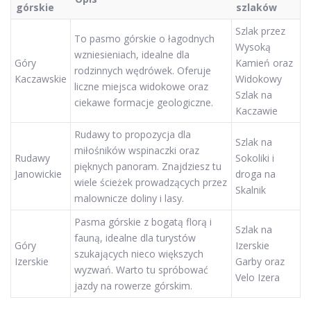
górskie
szlaków
Szlak przez
To pasmo górskie o łagodnych
Wysoką
wzniesieniach, idealne dla
Góry
Kamień oraz
rodzinnych wędrówek. Oferuje
Kaczawskie
Widokowy
liczne miejsca widokowe oraz
Szlak na
ciekawe formacje geologiczne.
Kaczawie
Rudawy to propozycja dla
Szlak na
miłośników wspinaczki oraz
Rudawy
Sokoliki i
pięknych panoram. Znajdziesz tu
Janowickie
droga na
wiele ścieżek prowadzących przez
Skalnik
malownicze doliny i lasy.
Pasma górskie z bogatą florą i
Szlak na
fauną, idealne dla turystów
Góry
Izerskie
szukających nieco większych
Izerskie
Garby oraz
wyzwań. Warto tu spróbować
Velo Izera
jazdy na rowerze górskim.