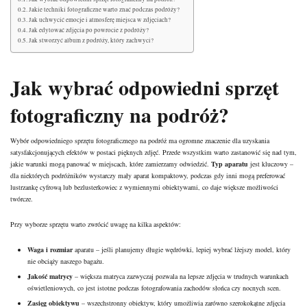
Jakie techniki fotograficzne warto znać podczas podróży?
Jak uchwycić emocje i atmosferę miejsca w zdjęciach?
Jak edytować zdjęcia po powrocie z podróży?
Jak stworzyć album z podróży, który zachwyci?
Jak wybrać odpowiedni sprzęt
fotograficzny na podróż?
Wybór odpowiedniego sprzętu fotograficznego na podróż ma ogromne znaczenie dla uzyskania
satysfakcjonujących efektów w postaci pięknych zdjęć. Przede wszystkim warto zastanowić się nad tym,
jakie warunki mogą panować w miejscach, które zamierzamy odwiedzić.
Typ aparatu
jest kluczowy –
dla niektórych podróżników wystarczy mały aparat kompaktowy, podczas gdy inni mogą preferować
lustrzankę cyfrową lub bezlusterkowiec z wymiennymi obiektywami, co daje większe możliwości
twórcze.
Przy wyborze sprzętu warto zwrócić uwagę na kilka aspektów:
Waga i rozmiar
aparatu – jeśli planujemy długie wędrówki, lepiej wybrać lżejszy model, który
nie obciąży naszego bagażu.
Jakość matrycy
– większa matryca zazwyczaj pozwala na lepsze zdjęcia w trudnych warunkach
oświetleniowych, co jest istotne podczas fotografowania zachodów słońca czy nocnych scen.
Zasięg obiektywu
– wszechstronny obiektyw, który umożliwia zarówno szerokokątne zdjęcia