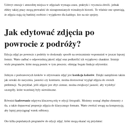
Uchwyt emocje i atmosferę miejsca w zdjęciach wymaga czasu, praktyki i wyczucia chwili, jednak
efekty takiej pracy mogą prowadzić do niezapomnianych wizualnych historii. To właśnie one sprawiają,
że zdjęcia stają się bardziej osobiste i wyjątkowe dla każdego, kto na nie spojrzy.
Jak edytować zdjęcia po
powrocie z podróży?
Edycja zdjęć po powrocie z podróży to doskonały sposób na uwiecznienie wspomnień w jeszcze lepszej
formie. Warto zadbać o odpowiednią jakość zdjęć oraz podkreślić ich wyjątkowy charakter. Istnieje
wiele programów, które mogą pomóc w tym procesie, oferując bogate funkcje edytorskie.
Jednym z podstawowych kroków w edytowaniu zdjęć jest
korekcja kolorów
. Dzięki narzędziom takim
jak suwaki do nasycenia, jasności czy kontrastu, można dostosować wygląd zdjęcia do swoich
preferencji. Na przykład, jeśli zdjęcie jest zbyt ciemne, można zwiększyć jasność, aby wydobyć
szczegóły, które wcześniej były niewidoczne.
Również
kadrowanie
odgrywa kluczową rolę w edycji fotografii. Możemy usunąć zbędne elementy z
tła, a także dopasować proporcje zdjęcia do klasycznego formatu. Warto zwrócić uwagę na kompozycję,
aby lepiej przyciągnąć wzrok odbiorcy.
Oto kilka popularnych programów do edycji zdjęć, które mogą okazać się przydatne: