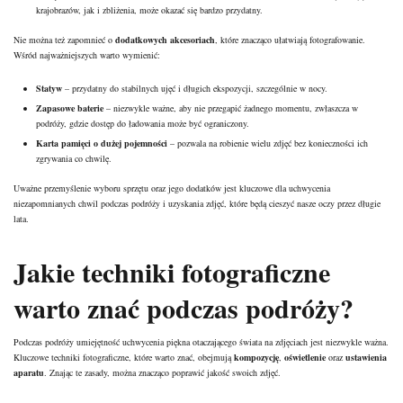
krajobrazów, jak i zbliżenia, może okazać się bardzo przydatny.
Nie można też zapomnieć o
dodatkowych akcesoriach
, które znacząco ułatwiają fotografowanie.
Wśród najważniejszych warto wymienić:
Statyw
– przydatny do stabilnych ujęć i długich ekspozycji, szczególnie w nocy.
Zapasowe baterie
– niezwykle ważne, aby nie przegapić żadnego momentu, zwłaszcza w
podróży, gdzie dostęp do ładowania może być ograniczony.
Karta pamięci o dużej pojemności
– pozwala na robienie wielu zdjęć bez konieczności ich
zgrywania co chwilę.
Uważne przemyślenie wyboru sprzętu oraz jego dodatków jest kluczowe dla uchwycenia
niezapomnianych chwil podczas podróży i uzyskania zdjęć, które będą cieszyć nasze oczy przez długie
lata.
Jakie techniki fotograficzne
warto znać podczas podróży?
Podczas podróży umiejętność uchwycenia piękna otaczającego świata na zdjęciach jest niezwykle ważna.
Kluczowe techniki fotograficzne, które warto znać, obejmują
kompozycję
,
oświetlenie
oraz
ustawienia
aparatu
. Znając te zasady, można znacząco poprawić jakość swoich zdjęć.