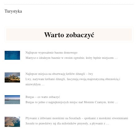
Turystyka
Warto zobaczyć
Najlepsze wyposażenie basenu domowego
Marzysz o idealnym basenie w swoim ogrodzie, który będzie miejscem …
Najlepsze miejsca na obserwację królów dżungli – lwy
Lwy, nazywane królami dżungli, fascynują swoją majestatyczną obecnością i
niezwykłym …
Burgas – co warto zobaczyć
Burgas to jedno z najpiękniejszych miejsc nad Morzem Czarnym, które …
Pływanie z żółwiami morskimi na Seszelach – spotkanie z morskimi stworzeniami
Seszele to prawdziwy raj dla miłośników przyrody, a pływanie z …