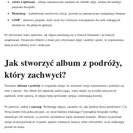
Adobe Lightroom
– oferuje zaawansowane narzędzia do obróbki zdjęć, idealne dla każdego
pasjonata fotografii.
Photoshop
– rozbudowane możliwości edycji, pozwala na zaawansowane manipulacje obrazem.
GIMP
– darmowy program, który może być świetnym rozwiązaniem dla osób szukających
alternatywy dla płatnych aplikacji.
Po edytowaniu warto sprawdzić, jak zdjęcia prezentują się w różnych formatach i na różnych
urządzeniach. Ostatecznie dbałość o detale przy edytowaniu zdjęć z podróży sprawi, że wspomnienia
będą jeszcze bardziej żywe i atrakcyjne.
Jak stworzyć album z podróży,
który zachwyci?
Tworzenie
albumu z podróży
to wspaniała okazja, by uwiecznić swoje wspomnienia i podzielić się
nimi z innymi. Aby album był naprawdę zachwycający, warto skupić się na kilku kluczowych
aspektach, które sprawią, że zdjęcia będą opowiadały spójną i interesującą historię.
Po pierwsze, zadbaj o
narrację
. Wybierając zdjęcia, zastanów się, jaki przekaz chcesz przedstawić. Czy
Twoja podróż była pełna przygód, czy może bardziej relaksująca? Uporządkuj fotografie według
chronologii lub tematyki, co pozwoli czytelnikowi lepiej zrozumieć kontekst. Możesz na przykład
zacząć od przygotowań do wyjazdu, poprzez ważniejsze miejsca, które odwiedziłeś, aż po relaksujący
powrót do domu.