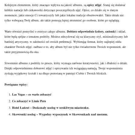
Kolejnym elementem, który znacząco wpływa na jakość albumu, są
opisy zdjęć
. Staraj się dodawać
krótkie narracje lub ciekawostki dotyczące poszczególnych ujęć. Opisz, co działo się w danym
momencie, jakie emocje Ci towarzyszyły lub jakie lokalne tradycje obserwowałeś. Takie detale nie
tylko wzbogacą Twój album, ale także pomogą lepiej zrozumieć go osobom, które go oglądają.
Warto również pomyśleć o estetyce całego albumu.
Dobierz odpowiednie kolory, czcionki
i układ,
które będą spójne z tematem podróży. Możesz zdecydować się na klasyczny styl, minimalistyczny lub
bardziej artystyczny, w zależności od swoich preferencji. Wybierając format, który najlepiej odda
charakter Twoich zdjęć, zadbasz o to, aby album był nie tylko świadectwem Twoich wspomnień, ale
także przyjemnością dla oka.
Stworzenie albumu z podróży to proces, który wymaga zarówno kreatywności, jak i dbałości o detale.
Dzięki odpowiedniemu doborowi zdjęć i opisywaniu ich wciągającą narracją, Twoje wspomnienia
zyskają wyjątkowy kształt i na długo pozostaną w pamięci Ciebie i Twoich bliskich.
Powiązane wpisy:
Las Vegas – co warto zobaczyć
Co zobaczyć w Limie Peru
Hotel Łańcut – Doskonały nocleg w urokliwym miasteczku.
Skowronki nocleg – Wygodny wypoczynek w Skowronkach nad morzem.