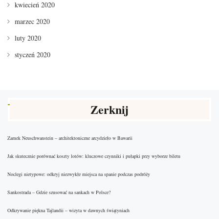
kwiecień 2020
marzec 2020
luty 2020
styczeń 2020
Zerknij
Zamek Neuschwanstein – architektoniczne arcydzieło w Bawarii
Jak skutecznie porównać koszty lotów: kluczowe czynniki i pułapki przy wyborze biletu
Noclegi nietypowe: odkryj niezwykłe miejsca na spanie podczas podróży
Sankostrada – Gdzie szusować na sankach w Polsce?
Odkrywanie piękna Tajlandii – wizyta w dawnych świątyniach