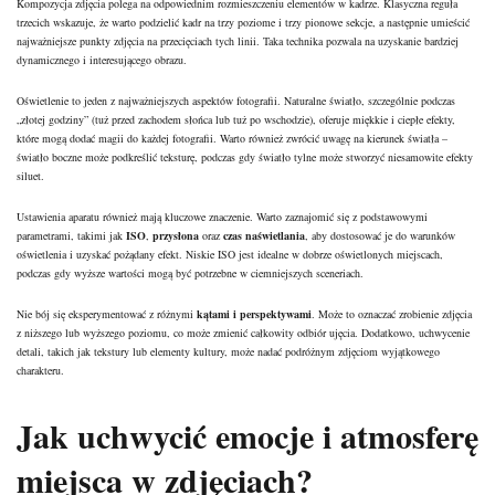
Kompozycja zdjęcia polega na odpowiednim rozmieszczeniu elementów w kadrze. Klasyczna reguła
trzecich wskazuje, że warto podzielić kadr na trzy poziome i trzy pionowe sekcje, a następnie umieścić
najważniejsze punkty zdjęcia na przecięciach tych linii. Taka technika pozwala na uzyskanie bardziej
dynamicznego i interesującego obrazu.
Oświetlenie to jeden z najważniejszych aspektów fotografii. Naturalne światło, szczególnie podczas
„złotej godziny” (tuż przed zachodem słońca lub tuż po wschodzie), oferuje miękkie i ciepłe efekty,
które mogą dodać magii do każdej fotografii. Warto również zwrócić uwagę na kierunek światła –
światło boczne może podkreślić teksturę, podczas gdy światło tylne może stworzyć niesamowite efekty
siluet.
Ustawienia aparatu również mają kluczowe znaczenie. Warto zaznajomić się z podstawowymi
parametrami, takimi jak
ISO
,
przysłona
oraz
czas naświetlania
, aby dostosować je do warunków
oświetlenia i uzyskać pożądany efekt. Niskie ISO jest idealne w dobrze oświetlonych miejscach,
podczas gdy wyższe wartości mogą być potrzebne w ciemniejszych sceneriach.
Nie bój się eksperymentować z różnymi
kątami i perspektywami
. Może to oznaczać zrobienie zdjęcia
z niższego lub wyższego poziomu, co może zmienić całkowity odbiór ujęcia. Dodatkowo, uchwycenie
detali, takich jak tekstury lub elementy kultury, może nadać podróżnym zdjęciom wyjątkowego
charakteru.
Jak uchwycić emocje i atmosferę
miejsca w zdjęciach?