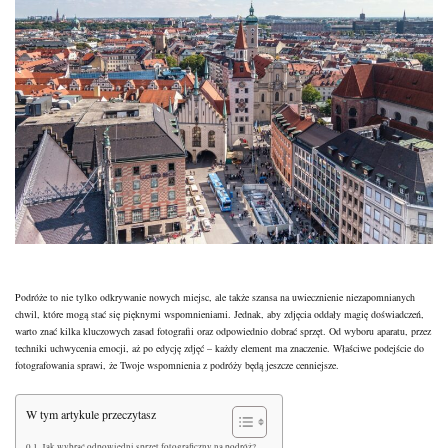
Podróże to nie tylko odkrywanie nowych miejsc, ale także szansa na uwiecznienie niezapomnianych
chwil, które mogą stać się pięknymi wspomnieniami. Jednak, aby zdjęcia oddały magię doświadczeń,
warto znać kilka kluczowych zasad fotografii oraz odpowiednio dobrać sprzęt. Od wyboru aparatu, przez
techniki uchwycenia emocji, aż po edycję zdjęć – każdy element ma znaczenie. Właściwe podejście do
fotografowania sprawi, że Twoje wspomnienia z podróży będą jeszcze cenniejsze.
W tym artykule przeczytasz
Jak wybrać odpowiedni sprzęt fotograficzny na podróż?