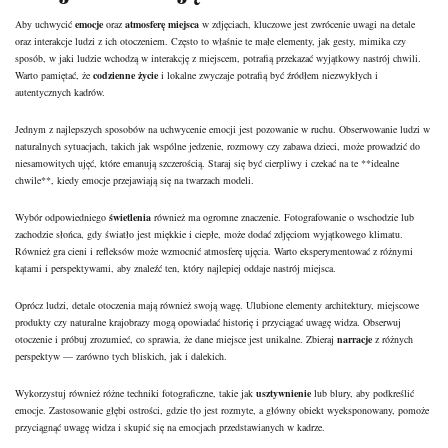
Aby uchwycić
emocje
oraz
atmosferę miejsca
w zdjęciach, kluczowe jest zwrócenie uwagi na detale
oraz interakcje ludzi z ich otoczeniem. Często to właśnie te małe elementy, jak gesty, mimika czy
sposób, w jaki ludzie wchodzą w interakcję z miejscem, potrafią przekazać wyjątkowy nastrój chwili.
Warto pamiętać, że
codzienne życie
i lokalne zwyczaje potrafią być źródłem niezwykłych i
autentycznych kadrów.
Jednym z najlepszych sposobów na uchwycenie emocji jest pozowanie w ruchu. Obserwowanie ludzi w
naturalnych sytuacjach, takich jak wspólne jedzenie, rozmowy czy zabawa dzieci, może prowadzić do
niesamowitych ujęć, które emanują szczerością. Staraj się być cierpliwy i czekać na te **idealne
chwile**, kiedy emocje przejawiają się na twarzach modeli.
Wybór odpowiedniego
świetlenia
również ma ogromne znaczenie. Fotografowanie o wschodzie lub
zachodzie słońca, gdy światło jest miękkie i ciepłe, może dodać zdjęciom wyjątkowego klimatu.
Również gra cieni i refleksów może wzmocnić atmosferę ujęcia. Warto eksperymentować z różnymi
kątami i perspektywami, aby znaleźć ten, który najlepiej oddaje nastrój miejsca.
Oprócz ludzi, detale otoczenia mają również swoją wagę. Ulubione elementy architektury, miejscowe
produkty czy naturalne krajobrazy mogą opowiadać historię i przyciągać uwagę widza. Obserwuj
otoczenie i próbuj zrozumieć, co sprawia, że dane miejsce jest unikalne. Zbieraj
narracje
z różnych
perspektyw — zarówno tych bliskich, jak i dalekich.
Wykorzystuj również różne techniki fotograficzne, takie jak
usztywnienie
lub blury, aby podkreślić
emocje. Zastosowanie głębi ostrości, gdzie tło jest rozmyte, a główny obiekt wyeksponowany, pomoże
przyciągnąć uwagę widza i skupić się na emocjach przedstawianych w kadrze.