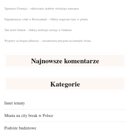
Tajemnice Florencji – odkrywanie skarbów włoskiego renesansu
Najpiękniejszy szlak w Bieszczadach – Odkryj magiczne trasy w górach.
Tani hotel Gdańsk – Odkryj niedrogie noclegi w Gdańsku.
Wyprawy na biegun północny – niesamowita przygoda na krawędzi świata
Najnowsze komentarze
Kategorie
Innet tematy
Miasta na city break w Polsce
Podróże budżetowe