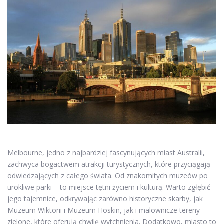
Melbourne, jedno z najbardziej fascynujących miast Australii,
zachwyca bogactwem atrakcji turystycznych, które przyciągają
odwiedzających z całego świata. Od znakomitych muzeów po
urokliwe parki – to miejsce tętni życiem i kulturą. Warto zgłębić
jego tajemnice, odkrywając zarówno historyczne skarby, jak
Muzeum Wiktorii i Muzeum Hoskin, jak i malownicze tereny
zielone, które oferują chwilę wytchnienia. Dodatkowo, miasto to