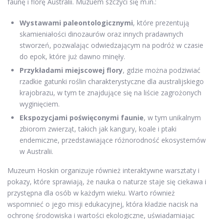
faunę i florę Australii. Muzuem szczyci się m.in.:
Wystawami paleontologicznymi
, które prezentują
skamieniałości dinozaurów oraz innych pradawnych
stworzeń, pozwalając odwiedzającym na podróż w czasie
do epok, które już dawno minęły.
Przykładami miejscowej flory
, gdzie można podziwiać
rzadkie gatunki roślin charakterystyczne dla australijskiego
krajobrazu, w tym te znajdujące się na liście zagrożonych
wyginięciem.
Ekspozycjami poświęconymi faunie
, w tym unikalnym
zbiorom zwierząt, takich jak kangury, koale i ptaki
endemiczne, przedstawiające różnorodność ekosystemów
w Australii.
Muzeum Hoskin organizuje również interaktywne warsztaty i
pokazy, które sprawiają, że nauka o naturze staje się ciekawa i
przystępna dla osób w każdym wieku. Warto również
wspomnieć o jego misji edukacyjnej, która kładzie nacisk na
ochronę środowiska i wartości ekologiczne, uświadamiając