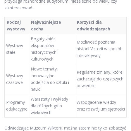
przyciąga różnorodne audytorium, niezależnie od wieku czy
zainteresowań.
Rodzaj
Najważniejsze
Korzyści dla
wystawy
cechy
odwiedzających
Bogaty zbiór
Możliwość poznania
Wystawy
eksponatów
historii Victorii w sposób
stałe
historycznych i
interaktywny
kulturowych
Nowe tematy,
Regularne zmiany, które
Wystawy
innowacyjne
zachęcają do częstszych
czasowe
podejścia do sztuki i
odwiedzin
nauki
Warsztaty i wykłady
Programy
Wzbogacenie wiedzy
dla różnych grup
edukacyjne
oraz rozwój umiejętności
wiekowych
Odwiedzając Muzeum Wiktorii, można zatem nie tylko zobaczyć