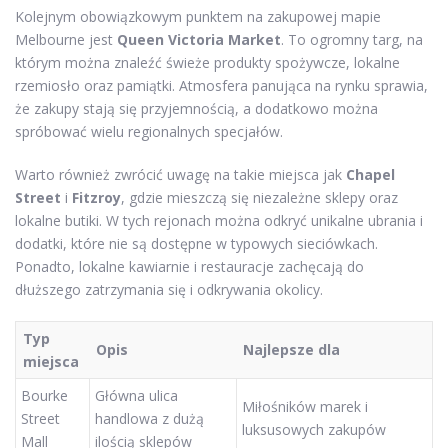
Kolejnym obowiązkowym punktem na zakupowej mapie
Melbourne jest
Queen Victoria Market
. To ogromny targ, na
którym można znaleźć świeże produkty spożywcze, lokalne
rzemiosło oraz pamiątki. Atmosfera panująca na rynku sprawia,
że zakupy stają się przyjemnością, a dodatkowo można
spróbować wielu regionalnych specjałów.
Warto również zwrócić uwagę na takie miejsca jak
Chapel
Street
i
Fitzroy
, gdzie mieszczą się niezależne sklepy oraz
lokalne butiki. W tych rejonach można odkryć unikalne ubrania i
dodatki, które nie są dostępne w typowych sieciówkach.
Ponadto, lokalne kawiarnie i restauracje zachęcają do
dłuższego zatrzymania się i odkrywania okolicy.
Typ
Opis
Najlepsze dla
miejsca
Bourke
Główna ulica
Miłośników marek i
Street
handlowa z dużą
luksusowych zakupów
Mall
ilością sklepów