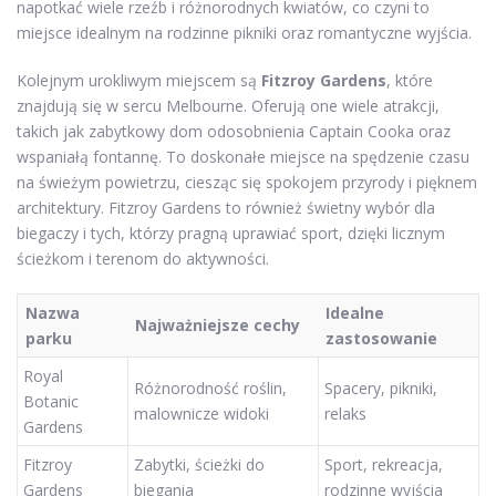
napotkać wiele rzeźb i różnorodnych kwiatów, co czyni to
miejsce idealnym na rodzinne pikniki oraz romantyczne wyjścia.
Kolejnym urokliwym miejscem są
Fitzroy Gardens
, które
znajdują się w sercu Melbourne. Oferują one wiele atrakcji,
takich jak zabytkowy dom odosobnienia Captain Cooka oraz
wspaniałą fontannę. To doskonałe miejsce na spędzenie czasu
na świeżym powietrzu, ciesząc się spokojem przyrody i pięknem
architektury. Fitzroy Gardens to również świetny wybór dla
biegaczy i tych, którzy pragną uprawiać sport, dzięki licznym
ścieżkom i terenom do aktywności.
Nazwa
Idealne
Najważniejsze cechy
parku
zastosowanie
Royal
Różnorodność roślin,
Spacery, pikniki,
Botanic
malownicze widoki
relaks
Gardens
Fitzroy
Zabytki, ścieżki do
Sport, rekreacja,
Gardens
biegania
rodzinne wyjścia