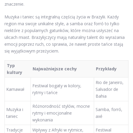
znaczenie.
Muzyka i taniec są integralną częścią życia w Brazylii. Każdy
region ma swoje unikalne style, a samba oraz forró to tylko
niektóre z popularnych gatunków, które można usłyszeć na
ulicach miast. Brazylijczycy mają naturalny talent do wyrażania
emocji poprzez ruch, co sprawia, że nawet proste tańce stają
się wyjątkowym przeżyciem.
Typ
Najważniejsze cechy
Przykłady
kultury
Rio de Janeiro,
Festiwal bogaty w kolory,
Karnawał
Salvador de
rytmy i tańce
Bahia
Różnorodność stylów, mocne
Muzyka i
Samba, forró,
rytmy i emocjonalne
taniec
axé
wykonania
Tradycje
Wpływy z Afryki w rytmice,
Festiwal