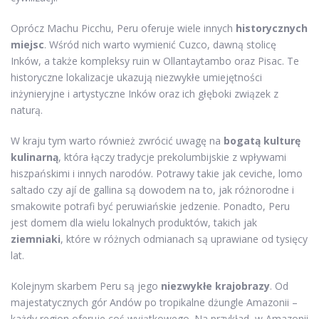
Oprócz Machu Picchu, Peru oferuje wiele innych
historycznych
miejsc
. Wśród nich warto wymienić Cuzco, dawną stolicę
Inków, a także kompleksy ruin w Ollantaytambo oraz Pisac. Te
historyczne lokalizacje ukazują niezwykłe umiejętności
inżynieryjne i artystyczne Inków oraz ich głęboki związek z
naturą.
W kraju tym warto również zwrócić uwagę na
bogatą kulturę
kulinarną
, która łączy tradycje prekolumbijskie z wpływami
hiszpańskimi i innych narodów. Potrawy takie jak ceviche, lomo
saltado czy ají de gallina są dowodem na to, jak różnorodne i
smakowite potrafi być peruwiańskie jedzenie. Ponadto, Peru
jest domem dla wielu lokalnych produktów, takich jak
ziemniaki
, które w różnych odmianach są uprawiane od tysięcy
lat.
Kolejnym skarbem Peru są jego
niezwykłe krajobrazy
. Od
majestatycznych gór Andów po tropikalne dżungle Amazonii –
każdy region oferuje coś wyjątkowego. Na przykład, w Amazonii