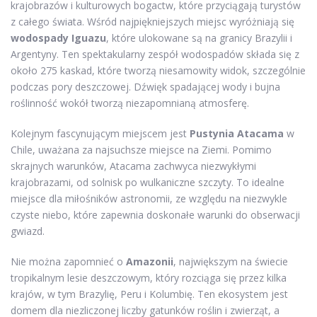
krajobrazów i kulturowych bogactw, które przyciągają turystów
z całego świata. Wśród najpiękniejszych miejsc wyróżniają się
wodospady Iguazu
, które ulokowane są na granicy Brazylii i
Argentyny. Ten spektakularny zespół wodospadów składa się z
około 275 kaskad, które tworzą niesamowity widok, szczególnie
podczas pory deszczowej. Dźwięk spadającej wody i bujna
roślinność wokół tworzą niezapomnianą atmosferę.
Kolejnym fascynującym miejscem jest
Pustynia Atacama
w
Chile, uważana za najsuchsze miejsce na Ziemi. Pomimo
skrajnych warunków, Atacama zachwyca niezwykłymi
krajobrazami, od solnisk po wulkaniczne szczyty. To idealne
miejsce dla miłośników astronomii, ze względu na niezwykle
czyste niebo, które zapewnia doskonałe warunki do obserwacji
gwiazd.
Nie można zapomnieć o
Amazonii
, największym na świecie
tropikalnym lesie deszczowym, który rozciąga się przez kilka
krajów, w tym Brazylię, Peru i Kolumbię. Ten ekosystem jest
domem dla niezliczonej liczby gatunków roślin i zwierząt, a