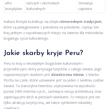
afro-
tańcach i obchodach
Yemanjá,
brazylijskie
kulturalnych
capoeira
Kultura Brazylii kształtuje się dzięki
różnorodnym tradycjom
,
które są pielęgnowane z pokolenia na pokolenie, czyniąc ten
kraj jednym z najciekawszych miejsc na świecie dla miłośników
bogatego życia kulturalnego.
Jakie skarby kryje Peru?
Peru to kraj o niezwykłym bogactwie kulturowym i
przyrodniczym, który przyciąga turystów z całego świata. Jego
najważniejszym skarbem jest
dziedzictwo Inków
, z Machu
Picchu na czele, które uznawane jest za jeden z siedmiu cudów
świata. Ta starożytna twierdza, usytuowana na wysokości
ponad 2400 metrów n.p.m., zachwyca swoją architekturą oraz
zapierającymi dech w piersiach widokami. To miejsce jest nie
tylko atrakcją turystyczną, ale także symbolem inkaskiej
cywilizacji.