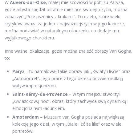
W
Auvers-sur-Oise
, małej miejscowości w pobliżu Paryża,
gdzie artysta spędził ostatnie miesiące swojego życia, można
zobaczyć „Pole pszenicy z krukami”. To dzieło, które wielu
krytyków uważa za jedno z najważniejszych w jego karierze,
można podziwiać w naturalnym otoczeniu, co dodaje mu
wyjątkowego charakteru.
Inne ważne lokalizacje, gdzie można znaleźć obrazy Van Gogha,
to:
Paryż
– tu namalował takie obrazy jak „Kwiaty i liście” oraz
„Autoportret”. Jego prace z tego okresu odzwierciedlają
wpływ impresjonizmu.
Saint-Rémy-de-Provence
– w tym miejscu stworzył
„Gwiazdkową noc”, obraz, który zachwyca swą dynamiką i
emocjonalnym ładunkiem.
Amsterdam
– Muzeum van Gogha posiada największą
kolekcję jego dzieł, w tym „Białe i żółte lilie” oraz wiele
portretów.