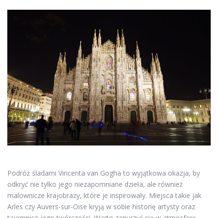
Podróż śladami Vincenta van Gogha to wyjątkowa okazja, by
odkryć nie tylko jego niezapomniane dzieła, ale również
malownicze krajobrazy, które je inspirowały. Miejsca takie jak
Arles czy Auvers-sur-Oise kryją w sobie historię artysty oraz
tajemnice jego twórczości. Warto zanurzyć się w atmosferę