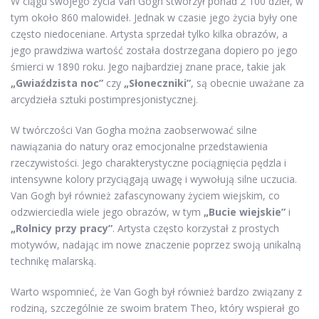
W ciągu swojego życia Van Gogh stworzył ponad 2 100 dzieł, w
tym około 860 malowideł. Jednak w czasie jego życia były one
często niedoceniane. Artysta sprzedał tylko kilka obrazów, a
jego prawdziwa wartość została dostrzegana dopiero po jego
śmierci w 1890 roku. Jego najbardziej znane prace, takie jak
„Gwiaździsta noc”
czy
„Słoneczniki”
, są obecnie uważane za
arcydzieła sztuki postimpresjonistycznej.
W twórczości Van Gogha można zaobserwować silne
nawiązania do natury oraz emocjonalne przedstawienia
rzeczywistości. Jego charakterystyczne pociągnięcia pędzla i
intensywne kolory przyciągają uwagę i wywołują silne uczucia.
Van Gogh był również zafascynowany życiem wiejskim, co
odzwierciedla wiele jego obrazów, w tym
„Bucie wiejskie”
i
„Rolnicy przy pracy”
. Artysta często korzystał z prostych
motywów, nadając im nowe znaczenie poprzez swoją unikalną
technikę malarską.
Warto wspomnieć, że Van Gogh był również bardzo związany z
rodziną, szczególnie ze swoim bratem Theo, który wspierał go