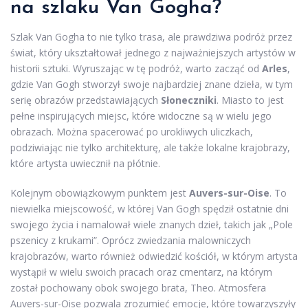
na szlaku Van Gogha?
Szlak Van Gogha to nie tylko trasa, ale prawdziwa podróż przez
świat, który ukształtował jednego z najważniejszych artystów w
historii sztuki. Wyruszając w tę podróż, warto zacząć od
Arles
,
gdzie Van Gogh stworzył swoje najbardziej znane dzieła, w tym
serię obrazów przedstawiających
Słoneczniki
. Miasto to jest
pełne inspirujących miejsc, które widoczne są w wielu jego
obrazach. Można spacerować po urokliwych uliczkach,
podziwiając nie tylko architekturę, ale także lokalne krajobrazy,
które artysta uwiecznił na płótnie.
Kolejnym obowiązkowym punktem jest
Auvers-sur-Oise
. To
niewielka miejscowość, w której Van Gogh spędził ostatnie dni
swojego życia i namalował wiele znanych dzieł, takich jak „Pole
pszenicy z krukami”. Oprócz zwiedzania malowniczych
krajobrazów, warto również odwiedzić kościół, w którym artysta
wystąpił w wielu swoich pracach oraz cmentarz, na którym
został pochowany obok swojego brata, Theo. Atmosfera
Auvers-sur-Oise pozwala zrozumieć emocje, które towarzyszyły