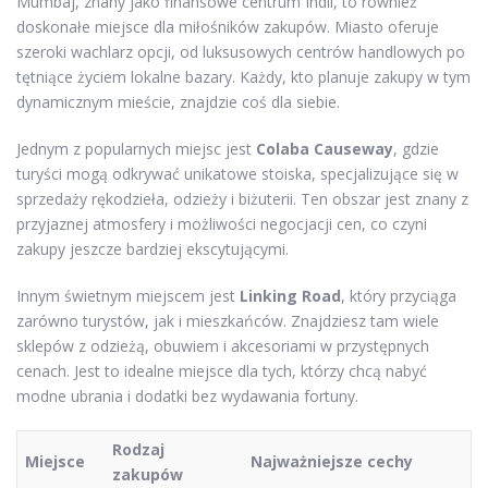
Mumbaj, znany jako finansowe centrum Indii, to również
doskonałe miejsce dla miłośników zakupów. Miasto oferuje
szeroki wachlarz opcji, od luksusowych centrów handlowych po
tętniące życiem lokalne bazary. Każdy, kto planuje zakupy w tym
dynamicznym mieście, znajdzie coś dla siebie.
Jednym z popularnych miejsc jest
Colaba Causeway
, gdzie
turyści mogą odkrywać unikatowe stoiska, specjalizujące się w
sprzedaży rękodzieła, odzieży i biżuterii. Ten obszar jest znany z
przyjaznej atmosfery i możliwości negocjacji cen, co czyni
zakupy jeszcze bardziej ekscytującymi.
Innym świetnym miejscem jest
Linking Road
, który przyciąga
zarówno turystów, jak i mieszkańców. Znajdziesz tam wiele
sklepów z odzieżą, obuwiem i akcesoriami w przystępnych
cenach. Jest to idealne miejsce dla tych, którzy chcą nabyć
modne ubrania i dodatki bez wydawania fortuny.
Rodzaj
Miejsce
Najważniejsze cechy
zakupów