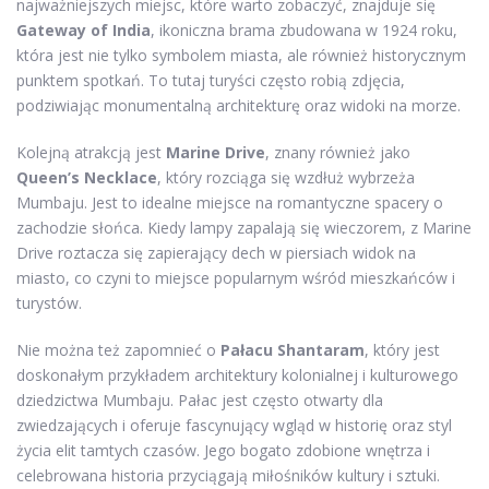
najważniejszych miejsc, które warto zobaczyć, znajduje się
Gateway of India
, ikoniczna brama zbudowana w 1924 roku,
która jest nie tylko symbolem miasta, ale również historycznym
punktem spotkań. To tutaj turyści często robią zdjęcia,
podziwiając monumentalną architekturę oraz widoki na morze.
Kolejną atrakcją jest
Marine Drive
, znany również jako
Queen’s Necklace
, który rozciąga się wzdłuż wybrzeża
Mumbaju. Jest to idealne miejsce na romantyczne spacery o
zachodzie słońca. Kiedy lampy zapalają się wieczorem, z Marine
Drive roztacza się zapierający dech w piersiach widok na
miasto, co czyni to miejsce popularnym wśród mieszkańców i
turystów.
Nie można też zapomnieć o
Pałacu Shantaram
, który jest
doskonałym przykładem architektury kolonialnej i kulturowego
dziedzictwa Mumbaju. Pałac jest często otwarty dla
zwiedzających i oferuje fascynujący wgląd w historię oraz styl
życia elit tamtych czasów. Jego bogato zdobione wnętrza i
celebrowana historia przyciągają miłośników kultury i sztuki.