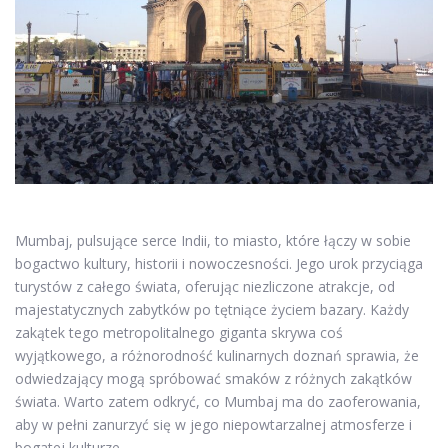
Mumbaj, pulsujące serce Indii, to miasto, które łączy w sobie
bogactwo kultury, historii i nowoczesności. Jego urok przyciąga
turystów z całego świata, oferując niezliczone atrakcje, od
majestatycznych zabytków po tętniące życiem bazary. Każdy
zakątek tego metropolitalnego giganta skrywa coś
wyjątkowego, a różnorodność kulinarnych doznań sprawia, że
odwiedzający mogą spróbować smaków z różnych zakątków
świata. Warto zatem odkryć, co Mumbaj ma do zaoferowania,
aby w pełni zanurzyć się w jego niepowtarzalnej atmosferze i
bogatej kulturze.