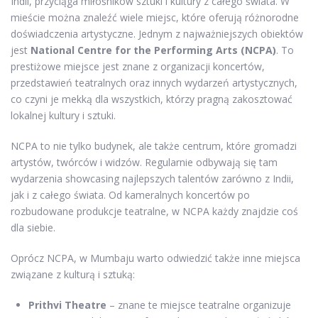
Indii, przyciąga miłośników sztuki i kultury z całego świata. W
mieście można znaleźć wiele miejsc, które oferują różnorodne
doświadczenia artystyczne. Jednym z najważniejszych obiektów
jest
National Centre for the Performing Arts (NCPA)
. To
prestiżowe miejsce jest znane z organizacji koncertów,
przedstawień teatralnych oraz innych wydarzeń artystycznych,
co czyni je mekką dla wszystkich, którzy pragną zakosztować
lokalnej kultury i sztuki.
NCPA to nie tylko budynek, ale także centrum, które gromadzi
artystów, twórców i widzów. Regularnie odbywają się tam
wydarzenia showcasing najlepszych talentów zarówno z Indii,
jak i z całego świata. Od kameralnych koncertów po
rozbudowane produkcje teatralne, w NCPA każdy znajdzie coś
dla siebie.
Oprócz NCPA, w Mumbaju warto odwiedzić także inne miejsca
związane z kulturą i sztuką:
Prithvi Theatre
– znane te miejsce teatralne organizuje