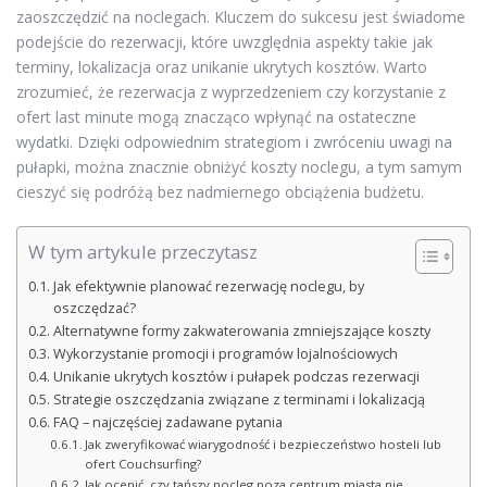
zaoszczędzić na noclegach. Kluczem do sukcesu jest świadome
podejście do rezerwacji, które uwzględnia aspekty takie jak
terminy, lokalizacja oraz unikanie ukrytych kosztów. Warto
zrozumieć, że rezerwacja z wyprzedzeniem czy korzystanie z
ofert last minute mogą znacząco wpłynąć na ostateczne
wydatki. Dzięki odpowiednim strategiom i zwróceniu uwagi na
pułapki, można znacznie obniżyć koszty noclegu, a tym samym
cieszyć się podróżą bez nadmiernego obciążenia budżetu.
W tym artykule przeczytasz
Jak efektywnie planować rezerwację noclegu, by
oszczędzać?
Alternatywne formy zakwaterowania zmniejszające koszty
Wykorzystanie promocji i programów lojalnościowych
Unikanie ukrytych kosztów i pułapek podczas rezerwacji
Strategie oszczędzania związane z terminami i lokalizacją
FAQ – najczęściej zadawane pytania
Jak zweryfikować wiarygodność i bezpieczeństwo hosteli lub
ofert Couchsurfing?
Jak ocenić, czy tańszy nocleg poza centrum miasta nie