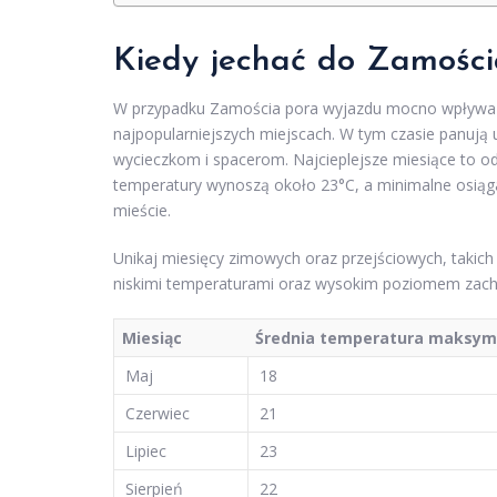
Kiedy jechać do
Zamości
W przypadku Zamościa pora wyjazdu mocno wpływa na
najpopularniejszych miejscach. W tym czasie panuj
wycieczkom i spacerom. Najcieplejsze miesiące to o
temperatury wynoszą około 23°C, a minimalne osiągaj
mieście.
Unikaj miesięcy zimowych oraz przejściowych, takich j
niskimi temperaturami oraz wysokim poziomem zachm
Miesiąc
Średnia temperatura maksyma
Maj
18
Czerwiec
21
Lipiec
23
Sierpień
22