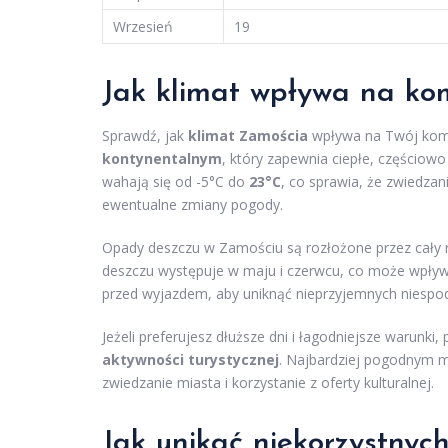
Wrzesień
19
Jak klimat wpływa na ko
Sprawdź, jak
klimat Zamościa
wpływa na Twój komf
kontynentalnym
, który zapewnia ciepłe, częściow
wahają się od -5°C do
23°C
, co sprawia, że zwiedza
ewentualne zmiany pogody.
Opady deszczu w Zamościu są rozłożone przez cały 
deszczu występuje w maju i czerwcu, co może wpły
przed wyjazdem, aby uniknąć nieprzyjemnych niespod
Jeżeli preferujesz dłuższe dni i łagodniejsze warunki,
aktywności turystycznej
. Najbardziej pogodnym m
zwiedzanie miasta i korzystanie z oferty kulturalnej.
Jak unikać niekorzystny