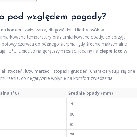
a
pod względem pogody?
 komfort zwiedzania, długość dnia i liczbę osób w
ą umiarkowane temperatury oraz umiarkowane opady, co sprzyja
d połowy czerwca do późnego sierpnia, gdy średnie maksymalne
ą 13°C. Lipiec to najgorętszy miesiąc, idealny na
ciepłe lato
w
ak styczeń, luty, marzec, listopad i grudzień. Charakteryzują się one
urzenia, co negatywnie wpłynie na komfort zwiedzania.
lna (°C)
Średnie opady (mm)
70
80
85
75