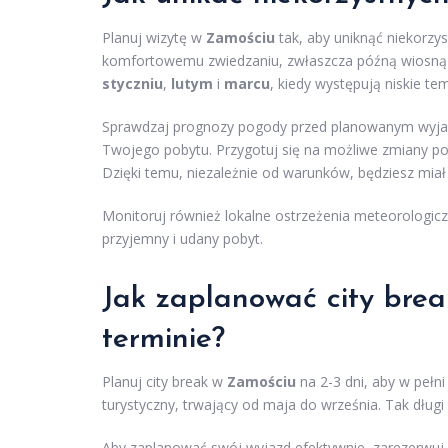
Planuj wizytę w
Zamościu
tak, aby uniknąć niekorzy
komfortowemu zwiedzaniu, zwłaszcza późną wiosną i
styczniu
,
lutym
i
marcu
, kiedy występują niskie te
Sprawdzaj prognozy pogody przed planowanym wyja
Twojego pobytu. Przygotuj się na możliwe zmiany p
Dzięki temu, niezależnie od warunków, będziesz mia
Monitoruj również lokalne ostrzeżenia meteorologicz
przyjemny i udany pobyt.
Jak zaplanować city bre
terminie
?
Planuj city break w
Zamościu
na 2-3 dni, aby w pełn
turystyczny, trwający od maja do września. Tak długi
Aby zaplanować swój wyjazd efektywnie, zarezerwuj