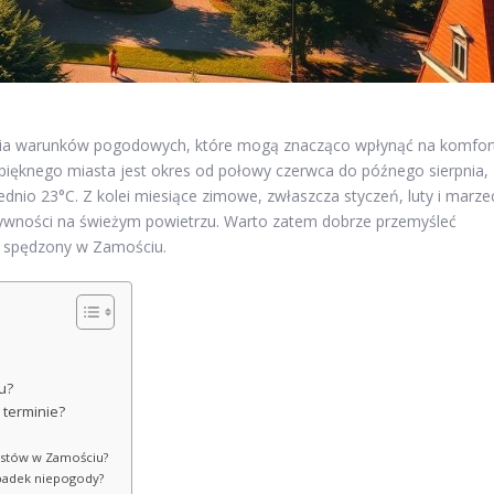
a warunków pogodowych, które mogą znacząco wpłynąć na komfor
pięknego miasta jest okres od połowy czerwca do późnego sierpnia,
ednio 23°C. Z kolei miesiące zimowe, zwłaszcza styczeń, luty i marze
tywności na świeżym powietrzu. Warto zatem dobrze przemyśleć
s spędzony w Zamościu.
u?
 terminie?
rystów w Zamościu?
padek niepogody?