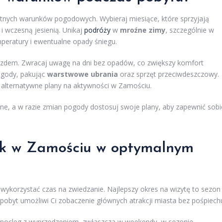
stnych warunków pogodowych. Wybieraj miesiące, które sprzyjają
 wczesną jesienią. Unikaj
podróży
w
mroźne zimy
, szczególnie w
mperatury i ewentualne opady śniegu.
zdem. Zwracaj uwagę na dni bez opadów, co zwiększy komfort
ogody, pakując
warstwowe ubrania
oraz sprzęt przeciwdeszczowy.
ł alternatywne plany na aktywności w Zamościu.
ne, a w razie zmian pogody dostosuj swoje plany, aby zapewnić sobi
ak w
Zamościu w optymalnym
i wykorzystać czas na zwiedzanie. Najlepszy okres na wizytę to sezon
 pobyt umożliwi Ci zobaczenie głównych atrakcji miasta bez pośpiech
 nocleg z wyprzedzeniem, zwłaszcza w weekendy, w sezonie