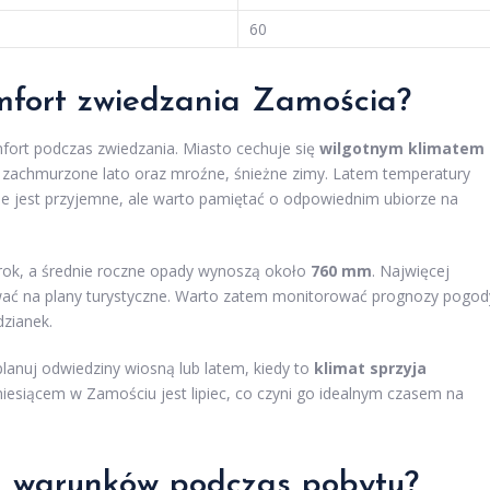
60
mfort zwiedzania Zamościa?
ort podczas zwiedzania. Miasto cechuje się
wilgotnym klimatem
o zachmurzone lato oraz mroźne, śnieżne zimy. Latem temperatury
nie jest przyjemne, ale warto pamiętać o odpowiednim ubiorze na
rok, a średnie roczne opady wynoszą około
760 mm
. Najwięcej
wać na plany turystyczne. Warto zatem monitorować prognozy pogod
zianek.
 planuj odwiedziny wiosną lub latem, kiedy to
klimat sprzyja
iesiącem w Zamościu jest lipiec, co czyni go idealnym czasem na
ch warunków podczas pobytu?