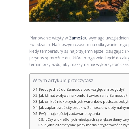
Planowanie wizyty w
Zamościu
wymaga uwzględnieni
zwiedzania. Najlepszym czasem na odkrywanie tego 
kiedy temperatury są najprzyjemniejsze, osiągając śr
przynoszą mroźne dni, które mogą zniechęcić do ak
termin przyjazdu, aby maksymalnie wykorzystać cza
W tym artykule przeczytasz
Kiedy jechać do Zamościa pod względem pogody?
Jak klimat wpływa na komfort zwiedzania Zamościa?
Jak unikać niekorzystnych warunków podczas pobyt
Jak zaplanować city break w Zamościu w optymalnym
FAQ – najczęściej zadawane pytania
Czy w określonych miesiącach są większe tłumy tu
Jakie alternatywne plany można przygotować na wy