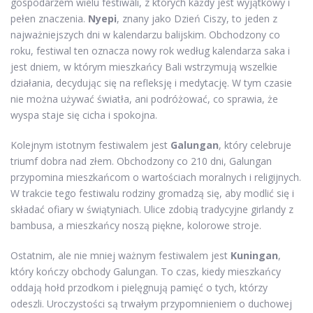
gospodarzem wielu festiwali, z których każdy jest wyjątkowy i
pełen znaczenia.
Nyepi
, znany jako Dzień Ciszy, to jeden z
najważniejszych dni w kalendarzu balijskim. Obchodzony co
roku, festiwal ten oznacza nowy rok według kalendarza saka i
jest dniem, w którym mieszkańcy Bali wstrzymują wszelkie
działania, decydując się na refleksję i medytację. W tym czasie
nie można używać światła, ani podróżować, co sprawia, że
wyspa staje się cicha i spokojna.
Kolejnym istotnym festiwalem jest
Galungan
, który celebruje
triumf dobra nad złem. Obchodzony co 210 dni, Galungan
przypomina mieszkańcom o wartościach moralnych i religijnych.
W trakcie tego festiwalu rodziny gromadzą się, aby modlić się i
składać ofiary w świątyniach. Ulice zdobią tradycyjne girlandy z
bambusa, a mieszkańcy noszą piękne, kolorowe stroje.
Ostatnim, ale nie mniej ważnym festiwalem jest
Kuningan
,
który kończy obchody Galungan. To czas, kiedy mieszkańcy
oddają hołd przodkom i pielęgnują pamięć o tych, którzy
odeszli. Uroczystości są trwałym przypomnieniem o duchowej