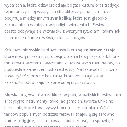
wydarzenia, które odzwierciedlają bogatą kulturę oraz tradycje
tej indonezyjskiej wyspy. Ich charakterystyczne elementy
obejmują między innymi
symbolikę
, która jest głęboko
zakorzeniona w miejscowej religii i wierzeniach. Festiwale
często odbywają się w związku z ważnymi rytuałami, takimi jak
ceremonie ofiarne czy święta ku czci bogów.
Kolejnym niezwykle istotnym aspektem są
kolorowe stroje
,
które noszą uczestnicy procesji. Ubrania te są często zdobione
misternymi wzorami i wykonane z luksusowych materiałów, co
podkreśla lokalne rzemiosło i estetykę. Na festiwalach można
zobaczyć różnorodne kostiumy, które zmieniają się w
zależności od rodzaju celebrowanej uroczystości.
Muzyka odgrywa również kluczową rolę w balijskich festiwalach.
Tradycyjne instrumenty, takie jak gamelan, tworzą unikalne
brzmienie, które towarzyszy tańcom i ceremoniam. Wśród
tańców popularnych podczas festiwali znajdują się zarówno
tańce religijne
, jak i te bawiące publiczność, co sprawia, że