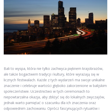
Bali to wyspa, która nie tylko zachwyca pięknem krajobrazów,
ale także bogactwem tradycji i kultury, które wyrażają się w
licznych festiwalach. Każde z tych wydarzeń ma swoje unikalne
znaczenie i celebruje wartości głęboko zakorzenione w balijskim
społeczeństwie. Uczestnictwo w tych ceremoniach to
niepowtarzalna okazja, aby zbliżyć się do lokalnych zwyczajów,
jednak warto pamiętać o szacunku dla ich znaczenia oraz
odpowiednim zachowaniu. Oprócz fascynujących rytuałów i