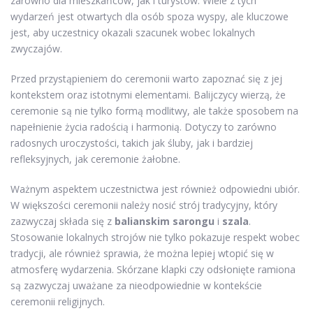
zarówno dla mieszkańców, jak i turystów. Wiele z tych
wydarzeń jest otwartych dla osób spoza wyspy, ale kluczowe
jest, aby uczestnicy okazali szacunek wobec lokalnych
zwyczajów.
Przed przystąpieniem do ceremonii warto zapoznać się z jej
kontekstem oraz istotnymi elementami. Balijczycy wierzą, że
ceremonie są nie tylko formą modlitwy, ale także sposobem na
napełnienie życia radością i harmonią. Dotyczy to zarówno
radosnych uroczystości, takich jak śluby, jak i bardziej
refleksyjnych, jak ceremonie żałobne.
Ważnym aspektem uczestnictwa jest również odpowiedni ubiór.
W większości ceremonii należy nosić strój tradycyjny, który
zazwyczaj składa się z
balianskim sarongu
i
szala
.
Stosowanie lokalnych strojów nie tylko pokazuje respekt wobec
tradycji, ale również sprawia, że można lepiej wtopić się w
atmosferę wydarzenia. Skórzane klapki czy odsłonięte ramiona
są zazwyczaj uważane za nieodpowiednie w kontekście
ceremonii religijnych.