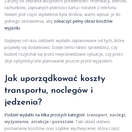
Zacznij od zebrania wszystkich potwierdzeń: rezerwacji, biletów,
rachunków, zapisanych płatności kartą i notatek z telefonu.
Nawet jeśli część wydatków była drobna, warto wpisać je do
jednego zestawienia, aby
zobaczyć pełny obraz kosztów
wyjazdu
.
Najlepiej od razu oddzielić wydatki zaplanowane od tych, które
pojawiły się dodatkowo. Dzięki temu łatwo sprawdzisz, czy
budżet rozjechał się przez nieprzewidziane sytuacje, czy przez
zbyt optymistyczne planowanie jeszcze przed wyjazdem.
Jak uporządkować koszty
transportu, noclegów i
jedzenia?
Podziel wydatki na kilka prostych kategorii
:
transport
,
noclegi
,
wyżywienie
,
atrakcje
i
pozostałe
. Taki układ ułatwia
porównanie kosztów oraz szybkie wychwycenie, która część