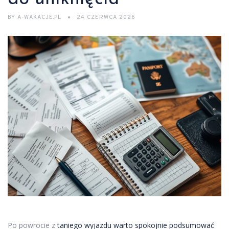
BY
A-WAKACJE.PL
24 CZERWCA 2026
Po powrocie z
taniego wyjazdu warto spokojnie podsumować