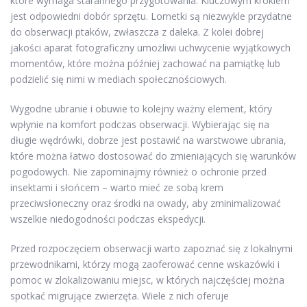
które wymaga starannego przygotowania. Kluczowym krokiem
jest odpowiedni dobór sprzętu. Lornetki są niezwykle przydatne
do obserwacji ptaków, zwłaszcza z daleka. Z kolei dobrej
jakości aparat fotograficzny umożliwi uchwycenie wyjątkowych
momentów, które można później zachować na pamiątkę lub
podzielić się nimi w mediach społecznościowych.
Wygodne ubranie i obuwie to kolejny ważny element, który
wpłynie na komfort podczas obserwacji. Wybierając się na
długie wędrówki, dobrze jest postawić na warstwowe ubrania,
które można łatwo dostosować do zmieniających się warunków
pogodowych. Nie zapominajmy również o ochronie przed
insektami i słońcem – warto mieć ze sobą krem
przeciwsłoneczny oraz środki na owady, aby zminimalizować
wszelkie niedogodności podczas ekspedycji.
Przed rozpoczęciem obserwacji warto zapoznać się z lokalnymi
przewodnikami, którzy mogą zaoferować cenne wskazówki i
pomoc w zlokalizowaniu miejsc, w których najczęściej można
spotkać migrujące zwierzęta. Wiele z nich oferuje