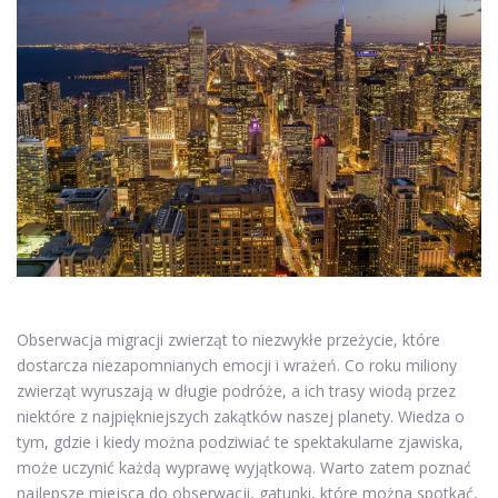
Obserwacja migracji zwierząt to niezwykłe przeżycie, które
dostarcza niezapomnianych emocji i wrażeń. Co roku miliony
zwierząt wyruszają w długie podróże, a ich trasy wiodą przez
niektóre z najpiękniejszych zakątków naszej planety. Wiedza o
tym, gdzie i kiedy można podziwiać te spektakularne zjawiska,
może uczynić każdą wyprawę wyjątkową. Warto zatem poznać
najlepsze miejsca do obserwacji, gatunki, które można spotkać,