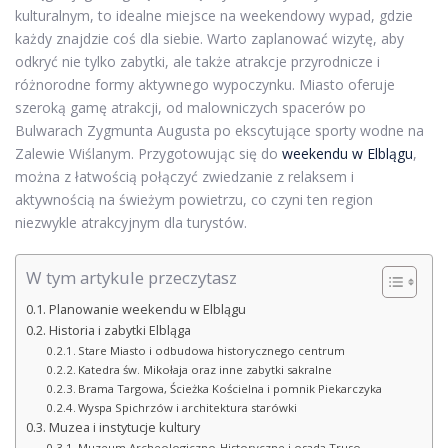
kulturalnym, to idealne miejsce na weekendowy wypad, gdzie
każdy znajdzie coś dla siebie. Warto zaplanować wizytę, aby
odkryć nie tylko zabytki, ale także atrakcje przyrodnicze i
różnorodne formy aktywnego wypoczynku. Miasto oferuje
szeroką gamę atrakcji, od malowniczych spacerów po
Bulwarach Zygmunta Augusta po ekscytujące sporty wodne na
Zalewie Wiślanym. Przygotowując się do
weekendu w Elblągu
,
można z łatwością połączyć zwiedzanie z relaksem i
aktywnością na świeżym powietrzu, co czyni ten region
niezwykle atrakcyjnym dla turystów.
W tym artykule przeczytasz
Planowanie weekendu w Elblągu
Historia i zabytki Elbląga
Stare Miasto i odbudowa historycznego centrum
Katedra św. Mikołaja oraz inne zabytki sakralne
Brama Targowa, Ścieżka Kościelna i pomnik Piekarczyka
Wyspa Spichrzów i architektura starówki
Muzea i instytucje kultury
Muzeum Archeologiczno-Historyczne i osada Truso