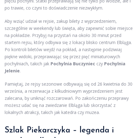
pięciu pochylni. Statki przeprawiają się nie tylko po wodzie, ale i
po trawie, co czyni to doświadczenie niezwykłym.
Aby wziąć udział w rejsie, zakup bilety z wyprzedzeniem,
szczególnie w weekendy lub święta, aby zapewnić sobie miejsce
na pokładzie. Przybyj na przystań na około 30 minut przed
startem rejsu, który odbywa się z lokacji blisko centrum Elbląga.
Po kontroli biletów wejdź na pokład, a następnie podziwiaj
piękne widoki, przeprawiając się przez pięć miniaturowych
pochylniach, takich jak
Pochylnia Buczyniec
czy
Pochylnia
Jelenie
.
Pamiętaj, że rejsy sezonowe odbywają się od 26 kwietnia do 30
września, a rezerwacja z kilkudniowym wyprzedzeniem jest
zalecana, by uniknąć rozczarowań. Po zakończeniu przeprawy
możesz udać się na zwiedzanie Elbląga lub skorzystać z
lokalnych atrakcji, takich jak katedra czy muzea.
Szlak Piekarczyka – legenda i