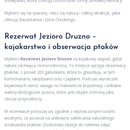
snowparku, które oferują różnorodne formy zimowej rekreacji.
Wybierz się na spacery, ciesz się naturą i odkryj atrakcje, jakie
oferują Bażantarnia i Góra Chrobrego.
Rezerwat Jezioro Druzno –
kajakarstwo i obserwacja ptaków
Wybierz
Rezerwat Jezioro Druzno
na kajakowy wypad, gdzie
natura zachwyca różnorodnością. To miejsce sprzyja obserwacji
ptaków, z ponad 200 gatunkami, które tu gniazdują, w tym
kormoranami, łabędziami oraz czaplami. Podczas wycieczek
kajakowych zwróć uwagę na malownicze krajobrazy i unikalne
walory ekologiczne jeziora, które jest objęte ochroną jako
obszar przyrodniczy.
W rezerwacie poruszaj się zgodnie z wyznaczonymi torami
wodnymi, co pozwoli na uniknięcie zakłócania naturalnego
środowiska ptaków. Doskonała okazja do robienia zdjęć