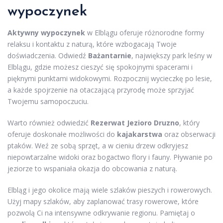
wypoczynek
Aktywny wypoczynek
w Elblągu oferuje różnorodne formy
relaksu i kontaktu z naturą, które wzbogacają Twoje
doświadczenia. Odwiedź
Bażantarnie
, największy park leśny w
Elblągu, gdzie możesz cieszyć się spokojnymi spacerami i
pięknymi punktami widokowymi. Rozpocznij wycieczkę po lesie,
a każde spojrzenie na otaczającą przyrodę może sprzyjać
Twojemu samopoczuciu.
Warto również odwiedzić
Rezerwat Jezioro Druzno
, który
oferuje doskonałe możliwości do
kajakarstwa
oraz obserwacji
ptaków. Weź ze sobą sprzęt, a w cieniu drzew odkryjesz
niepowtarzalne widoki oraz bogactwo flory i fauny. Pływanie po
jeziorze to wspaniała okazja do obcowania z naturą.
Elbląg i jego okolice mają wiele szlaków pieszych i rowerowych.
Użyj mapy szlaków, aby zaplanować trasy rowerowe, które
pozwolą Ci na intensywne odkrywanie regionu. Pamiętaj o