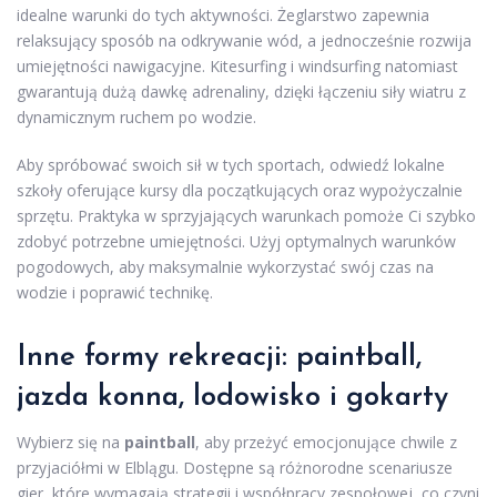
idealne warunki do tych aktywności. Żeglarstwo zapewnia
relaksujący sposób na odkrywanie wód, a jednocześnie rozwija
umiejętności nawigacyjne. Kitesurfing i windsurfing natomiast
gwarantują dużą dawkę adrenaliny, dzięki łączeniu siły wiatru z
dynamicznym ruchem po wodzie.
Aby spróbować swoich sił w tych sportach, odwiedź lokalne
szkoły oferujące kursy dla początkujących oraz wypożyczalnie
sprzętu. Praktyka w sprzyjających warunkach pomoże Ci szybko
zdobyć potrzebne umiejętności. Użyj optymalnych warunków
pogodowych, aby maksymalnie wykorzystać swój czas na
wodzie i poprawić technikę.
Inne formy rekreacji: paintball,
jazda konna, lodowisko i gokarty
Wybierz się na
paintball
, aby przeżyć emocjonujące chwile z
przyjaciółmi w Elblągu. Dostępne są różnorodne scenariusze
gier, które wymagają strategii i współpracy zespołowej, co czyni