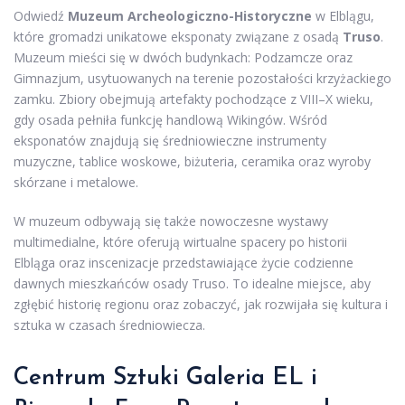
Odwiedź
Muzeum Archeologiczno-Historyczne
w Elblągu,
które gromadzi unikatowe eksponaty związane z osadą
Truso
.
Muzeum mieści się w dwóch budynkach: Podzamcze oraz
Gimnazjum, usytuowanych na terenie pozostałości krzyżackiego
zamku. Zbiory obejmują artefakty pochodzące z VIII–X wieku,
gdy osada pełniła funkcję handlową Wikingów. Wśród
eksponatów znajdują się średniowieczne instrumenty
muzyczne, tablice woskowe, biżuteria, ceramika oraz wyroby
skórzane i metalowe.
W muzeum odbywają się także nowoczesne wystawy
multimedialne, które oferują wirtualne spacery po historii
Elbląga oraz inscenizacje przedstawiające życie codzienne
dawnych mieszkańców osady Truso. To idealne miejsce, aby
zgłębić historię regionu oraz zobaczyć, jak rozwijała się kultura i
sztuka w czasach średniowiecza.
Centrum Sztuki Galeria EL i