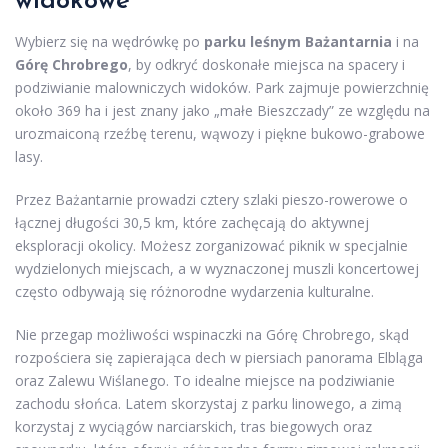
widokowe
Wybierz się na wędrówkę po
parku leśnym Bażantarnia
i na
Górę Chrobrego
, by odkryć doskonałe miejsca na spacery i
podziwianie malowniczych widoków. Park zajmuje powierzchnię
około 369 ha i jest znany jako „małe Bieszczady” ze względu na
urozmaiconą rzeźbę terenu, wąwozy i piękne bukowo-grabowe
lasy.
Przez Bażantarnie prowadzi cztery szlaki pieszo-rowerowe o
łącznej długości 30,5 km, które zachęcają do aktywnej
eksploracji okolicy. Możesz zorganizować piknik w specjalnie
wydzielonych miejscach, a w wyznaczonej muszli koncertowej
często odbywają się różnorodne wydarzenia kulturalne.
Nie przegap możliwości wspinaczki na Górę Chrobrego, skąd
rozpościera się zapierająca dech w piersiach panorama Elbląga
oraz Zalewu Wiślanego. To idealne miejsce na podziwianie
zachodu słońca. Latem skorzystaj z parku linowego, a zimą
korzystaj z wyciągów narciarskich, tras biegowych oraz