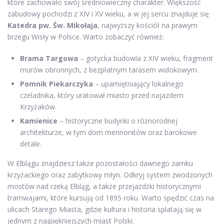
które zachowało swój średniowieczny charakter. Większość
zabudowy pochodzi z XIV i XV wieku, a w jej sercu znajduje się
Katedra pw. Św. Mikołaja
, najwyższy kościół na prawym
brzegu Wisły w Polsce. Warto zobaczyć również:
Brama Targowa
– gotycka budowla z XIV wieku, fragment
murów obronnych, z bezpłatnym tarasem widokowym.
Pomnik Piekarczyka
– upamiętniający lokalnego
czeladnika, który uratował miasto przed najazdem
Krzyżaków.
Kamienice
– historyczne budynki o różnorodnej
architekturze, w tym dom mennonitów oraz barokowe
detale.
W Elblągu znajdziesz także pozostałości dawnego zamku
krzyżackiego oraz zabytkowy młyn. Odkryj system zwodzonych
mostów nad rzeką Elbląg, a także przejażdżki historycznymi
tramwajami, które kursują od 1895 roku. Warto spędzić czas na
ulicach Starego Miasta, gdzie kultura i historia splatają się w
jednym z najpiękniejszych miast Polski.