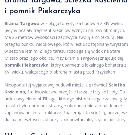
Brama Targowa, Ścieżka Kościelna
i pomnik Piekarczyka
Brama Targowa
w Elblągu to gotycka budowla z XIV wieku,
jedyny ocalały fragment średniowiecznych murów obronnych.
Ma 26 metrów wysokości i zachwyca swoją architekturą. Nie
przegap punktu widokowego, który jest udostępniany turystom
w sezonie letnim. Z jego tarasu rozciąga się widok na Stare
Miasto oraz jego okolice. Przy Bramie Targowej znajduje się
pomnik Piekarczyka
, który upamiętnia lokalnego bohatera z
XVI wieku, walczącego o obronę miasta przed Krzyżakami.
Nieopodal tej wyjątkowej budowli mieści się również
Ścieżka
Kościelna
, średniowieczne przejście łączące trzy kościoły. To
unikatowy element Elbląga, którego historia sięga czasów, gdy
miasto było obronne i strategię obronną opierało na dobrze
zaplanowanej infrastrukturze. Spacerując tą ścieżką, poczujesz
ducha przeszłości i zobaczysz niepowtarzalny styl architektury.