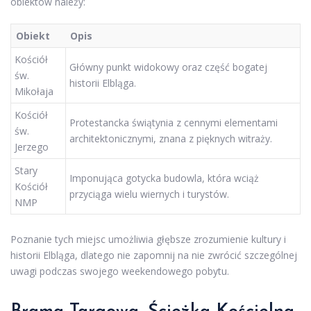
obiektów należy:
Obiekt
Opis
Kościół
Główny punkt widokowy oraz część bogatej
św.
historii Elbląga.
Mikołaja
Kościół
Protestancka świątynia z cennymi elementami
św.
architektonicznymi, znana z pięknych witraży.
Jerzego
Stary
Imponująca gotycka budowla, która wciąż
Kościół
przyciąga wielu wiernych i turystów.
NMP
Poznanie tych miejsc umożliwia głębsze zrozumienie kultury i
historii Elbląga, dlatego nie zapomnij na nie zwrócić szczególnej
uwagi podczas swojego weekendowego pobytu.