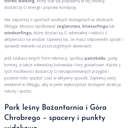
nordic walking
, który stał się popularny w tej okolicy;
dostarczy Ci energii i poprawi kondycję.
Nie zapomnij o sportach wodnych dostępnych w okolicach
Elbląga. Możesz spróbować
żeglarstwa
,
kitesurfingu
lub
windsurfingu
, które dostarczą Ci adrenaliny i radości z
aktywności na wodzie. Upewnij się, że masz odpowiedni sprzęt i
sprawdź warunki na poszczególnych akwenach.
Jeśli szukasz innych form rekreacji, spróbuj
paintballu
, jazdy
konnej, a także odwiedzaj lodowiska i tory gokartowe. Każda z
tych możliwości dostarczy Ci niezapomnianych przygód i
pozwoli miło spędzić czas w aktywny sposób. Zaplanuj swój
weekend w Elblągu, aby w pełni wykorzystać dostępne atrakcje
natury i sportu.
Park leśny Bażantarnia i Góra
Chrobrego – spacery i punkty