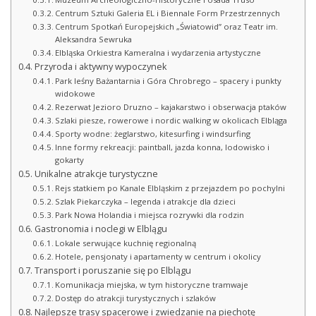
Centrum Sztuki Galeria EL i Biennale Form Przestrzennych
Centrum Spotkań Europejskich „Światowid” oraz Teatr im.
Aleksandra Sewruka
Elbląska Orkiestra Kameralna i wydarzenia artystyczne
Przyroda i aktywny wypoczynek
Park leśny Bażantarnia i Góra Chrobrego – spacery i punkty
widokowe
Rezerwat Jezioro Druzno – kajakarstwo i obserwacja ptaków
Szlaki piesze, rowerowe i nordic walking w okolicach Elbląga
Sporty wodne: żeglarstwo, kitesurfing i windsurfing
Inne formy rekreacji: paintball, jazda konna, lodowisko i
gokarty
Unikalne atrakcje turystyczne
Rejs statkiem po Kanale Elbląskim z przejazdem po pochylni
Szlak Piekarczyka – legenda i atrakcje dla dzieci
Park Nowa Holandia i miejsca rozrywki dla rodzin
Gastronomia i noclegi w Elblągu
Lokale serwujące kuchnię regionalną
Hotele, pensjonaty i apartamenty w centrum i okolicy
Transport i poruszanie się po Elblągu
Komunikacja miejska, w tym historyczne tramwaje
Dostęp do atrakcji turystycznych i szlaków
Najlepsze trasy spacerowe i zwiedzanie na piechotę