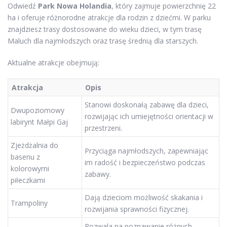
Odwiedź
Park Nowa Holandia
, który zajmuje powierzchnię 22
ha i oferuje różnorodne atrakcje dla rodzin z dziećmi. W parku
znajdziesz trasy dostosowane do wieku dzieci, w tym trasę
Maluch dla najmłodszych oraz trasę średnią dla starszych.
Aktualne atrakcje obejmują:
Atrakcja
Opis
Stanowi doskonałą zabawę dla dzieci,
Dwupoziomowy
rozwijając ich umiejętności orientacji w
labirynt Małpi Gaj
przestrzeni.
Zjeżdżalnia do
Przyciąga najmłodszych, zapewniając
basenu z
im radość i bezpieczeństwo podczas
kolorowymi
zabawy.
piłeczkami
Dają dzieciom możliwość skakania i
Trampoliny
rozwijania sprawności fizycznej.
Pozwala na poznawanie różnych