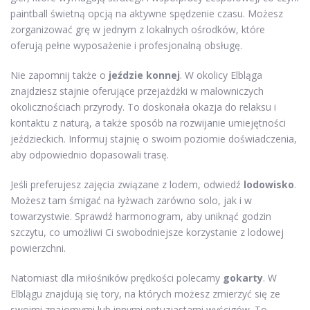
paintball świetną opcją na aktywne spędzenie czasu. Możesz
zorganizować grę w jednym z lokalnych ośrodków, które
oferują pełne wyposażenie i profesjonalną obsługę.
Nie zapomnij także o
jeździe konnej
. W okolicy Elbląga
znajdziesz stajnie oferujące przejażdżki w malowniczych
okolicznościach przyrody. To doskonała okazja do relaksu i
kontaktu z naturą, a także sposób na rozwijanie umiejętności
jeździeckich. Informuj stajnię o swoim poziomie doświadczenia,
aby odpowiednio dopasowali trasę.
Jeśli preferujesz zajęcia związane z lodem, odwiedź
lodowisko
.
Możesz tam śmigać na łyżwach zarówno solo, jak i w
towarzystwie. Sprawdź harmonogram, aby uniknąć godzin
szczytu, co umożliwi Ci swobodniejsze korzystanie z lodowej
powierzchni.
Natomiast dla miłośników prędkości polecamy
gokarty
. W
Elblągu znajdują się tory, na których możesz zmierzyć się ze
swoimi znajomymi lub innymi entuzjastami wyścigów. To