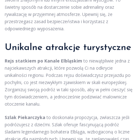
świetny sposób na dostarczenie sobie adrenaliny oraz
rywalizację w przyjemnej atmosferze. Upewnij się, że
przestrzegasz zasad bezpieczeństwa i korzystasz z
odpowiedniego wyposażenia.
Unikalne
atrakcje turystyczne
Rejs statkiem po Kanale Elbląskim
to niewątpliwie jedna z
najciekawszych atrakcji, które pozwolą Ci na odkrycie
unikalności regionu. Podczas rejsu doświadczysz przejazdu po
pochylni, co jest niezwykłym zjawiskiem w skali europejskiej.
Zorganizuj swoją podróż w taki sposób, aby w pełni cieszyć się
tym doświadczeniem, a jednocześnie podziwiać malownicze
otoczenie kanału.
Szlak Piekarczyka
to doskonała propozycja, zwłaszcza jeśli
podróżujesz z dziećmi. Szlak oferuje fascynującą podróż
śladami legendarnego bohatera Elbląga, wzbogaconą o liczne
atrakcje dla najmłodszych. Upewnij się, że zaplanowałeś czas