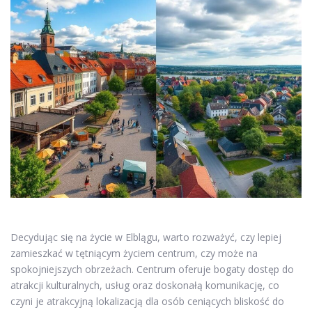
Decydując się na życie w Elblągu, warto rozważyć, czy lepiej
zamieszkać w tętniącym życiem centrum, czy może na
spokojniejszych obrzeżach. Centrum oferuje bogaty dostęp do
atrakcji kulturalnych, usług oraz doskonałą komunikację, co
czyni je atrakcyjną lokalizacją dla osób ceniących bliskość do