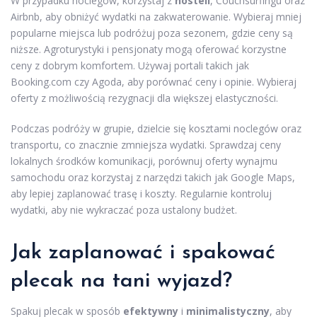
W przypadku noclegów, korzystaj z
hosteli
, Couchsurfingu oraz
Airbnb, aby obniżyć wydatki na zakwaterowanie. Wybieraj mniej
popularne miejsca lub podróżuj poza sezonem, gdzie ceny są
niższe. Agroturystyki i pensjonaty mogą oferować korzystne
ceny z dobrym komfortem. Używaj portali takich jak
Booking.com czy Agoda, aby porównać ceny i opinie. Wybieraj
oferty z możliwością rezygnacji dla większej elastyczności.
Podczas podróży w grupie, dzielcie się kosztami noclegów oraz
transportu, co znacznie zmniejsza wydatki. Sprawdzaj ceny
lokalnych środków komunikacji, porównuj oferty wynajmu
samochodu oraz korzystaj z narzędzi takich jak Google Maps,
aby lepiej zaplanować trasę i koszty. Regularnie kontroluj
wydatki, aby nie wykraczać poza ustalony budżet.
Jak zaplanować i spakować
plecak na
tani wyjazd
?
Spakuj plecak w sposób
efektywny
i
minimalistyczny
, aby