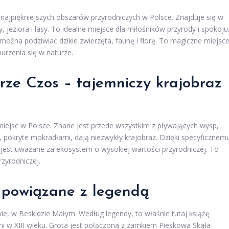
najpiękniejszych obszarów przyrodniczych w Polsce. Znajduje się w
 jeziora i lasy. To idealne miejsce dla miłośników przyrody i spokoju
 można podziwiać dzikie zwierzęta, faunę i florę. To magiczne miejsc
urzenia się w naturze.
rze Czos – tajemniczy krajobraz
 miejsc w Polsce. Znane jest przede wszystkim z pływających wysp,
 pokryte mokradłami, dają niezwykły krajobraz. Dzięki specyficznem
s jest uważane za ekosystem o wysokiej wartości przyrodniczej. To
rzyrodniczej.
e powiązane z legendą
wie, w Beskidzie Małym. Według legendy, to właśnie tutaj książę
i w XIII wieku. Grota jest połączona z zamkiem Pieskowa Skała