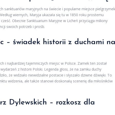
h sanktuariów maryjnych na świecie i popularne miejsce pielgrzymek
 Według wiernych, Maryja ukazała się tu w 1850 roku prostemu
j cześć. Obecnie Sanktuarium Maryjne w Licheń przyciąga miliony
cji swoich potrzeb i prośb.
 – świadek historii z duchami n
ch i najbardziej tajemniczych miejsc w Polsce. Zamek ten został
ydarzeń z historii Polski. Legenda głosi, że na zamku duchy
iło, że widziało niewidzialne postacie i słyszało dziwne dźwięki. To
punktu widzenia, ale także stanowi doskonałą scenerię dla miłośników
z Dylewskich – rozkosz dla