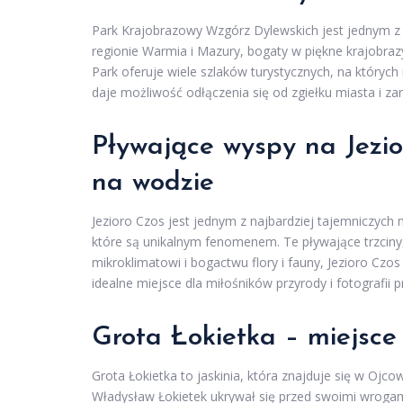
Park Krajobrazowy Wzgórz Dylewskich jest jednym z 
regionie Warmia i Mazury, bogaty w piękne krajobrazy,
Park oferuje wiele szlaków turystycznych, na których
daje możliwość odłączenia się od zgiełku miasta i zan
Pływające wyspy na Jezio
na wodzie
Jezioro Czos jest jednym z najbardziej tajemniczych
które są unikalnym fenomenem. Te pływające trzciny,
mikroklimatowi i bogactwu flory i fauny, Jezioro Czo
idealne miejsce dla miłośników przyrody i fotografii p
Grota Łokietka – miejsc
Grota Łokietka to jaskinia, która znajduje się w Ojco
Władysław Łokietek ukrywał się przed swoimi wrogam