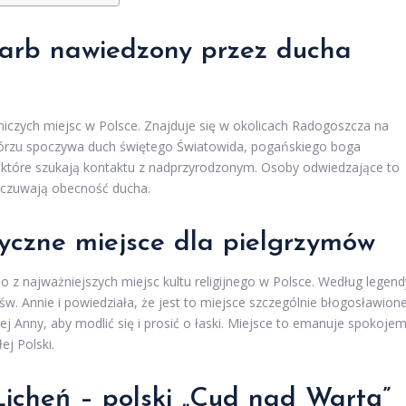
arb nawiedzony przez ducha
niczych miejsc w Polsce. Znajduje się w okolicach Radogoszcza na
górzu spoczywa duch świętego Światowida, pogańskiego boga
b, które szukają kontaktu z nadprzyrodzonym. Osoby odwiedzające to
odczuwają obecność ducha.
yczne miejsce dla pielgrzymów
no z najważniejszych miejsc kultu religijnego w Polsce. Według legend
w. Annie i powiedziała, że jest to miejsce szczególnie błogosławione
 Anny, aby modlić się i prosić o łaski. Miejsce to emanuje spokojem
ej Polski.
icheń – polski „Cud nad Wartą”