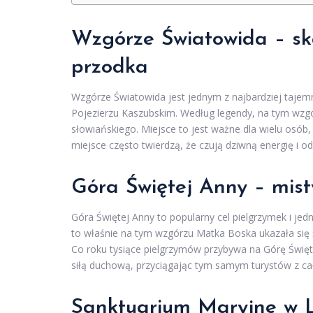
Wzgórze Światowida – sk
przodka
Wzgórze Światowida jest jednym z najbardziej tajem
Pojezierzu Kaszubskim. Według legendy, na tym wz
słowiańskiego. Miejsce to jest ważne dla wielu osó
miejsce często twierdzą, że czują dziwną energię i 
Góra Świętej Anny – mist
Góra Świętej Anny to popularny cel pielgrzymek i jed
to właśnie na tym wzgórzu Matka Boska ukazała się ś
Co roku tysiące pielgrzymów przybywa na Górę Świętej
siłą duchową, przyciągając tym samym turystów z cał
Sanktuarium Maryjne w L