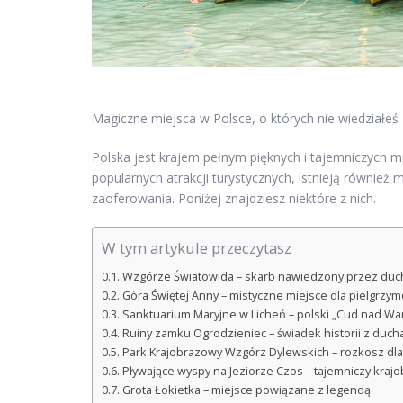
Magiczne miejsca w Polsce, o których nie wiedziałeś
Polska jest krajem pełnym pięknych i tajemniczych mi
popularnych atrakcji turystycznych, istnieją również
zaoferowania. Poniżej znajdziesz niektóre z nich.
W tym artykule przeczytasz
Wzgórze Światowida – skarb nawiedzony przez duc
Góra Świętej Anny – mistyczne miejsce dla pielgrzy
Sanktuarium Maryjne w Licheń – polski „Cud nad War
Ruiny zamku Ogrodzieniec – świadek historii z duc
Park Krajobrazowy Wzgórz Dylewskich – rozkosz dla
Pływające wyspy na Jeziorze Czos – tajemniczy kraj
Grota Łokietka – miejsce powiązane z legendą