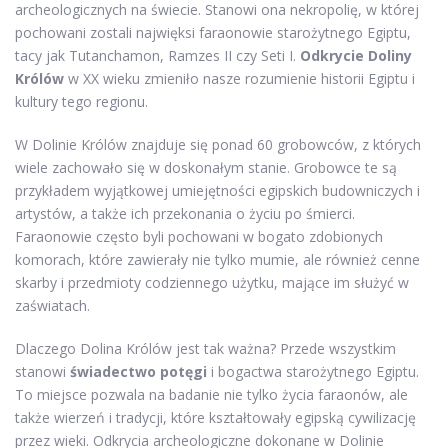
archeologicznych na świecie. Stanowi ona nekropolię, w której
pochowani zostali najwięksi faraonowie starożytnego Egiptu,
tacy jak Tutanchamon, Ramzes II czy Seti I.
Odkrycie Doliny
Królów
w XX wieku zmieniło nasze rozumienie historii Egiptu i
kultury tego regionu.
W Dolinie Królów znajduje się ponad 60 grobowców, z których
wiele zachowało się w doskonałym stanie. Grobowce te są
przykładem wyjątkowej umiejętności egipskich budowniczych i
artystów, a także ich przekonania o życiu po śmierci.
Faraonowie często byli pochowani w bogato zdobionych
komorach, które zawierały nie tylko mumie, ale również cenne
skarby i przedmioty codziennego użytku, mające im służyć w
zaświatach.
Dlaczego Dolina Królów jest tak ważna? Przede wszystkim
stanowi
świadectwo potęgi
i bogactwa starożytnego Egiptu.
To miejsce pozwala na badanie nie tylko życia faraonów, ale
także wierzeń i tradycji, które kształtowały egipską cywilizację
przez wieki. Odkrycia archeologiczne dokonane w Dolinie