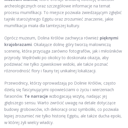
archeologicznych oraz szczegółowe informacje na temat
procesu mumifikacji. To miejsce pozwala zwiedzającym zgłębić
tajniki starożytnego Egiptu oraz zrozumieć znaczenie, jakie
mumifikacja miała dla tamtejszej kultury.
Oprócz muzeum, Dolina Królów zachwyca również
pięknymi
krajobrazami
. Okalające dolinę góry tworzą malowniczą
scenerię, która przyciąga zarówno fotografów, jak i miłośników
przyrody. Wędrówki po okolicy to doskonała okazja, aby
podziwiać nie tylko zjawiskowe widoki, ale także poznać
różnorodność flory i fauny tej unikalnej lokalizacji.
Przewodnicy, którzy oprowadzają po Dolinie Królów, często
dzielą się fascynującymi opowieściami o życiu i wierzeniach
faraonów.
Te narracje
wzbogacają wizytę, nadając jej
głębszego sensu. Warto zwrócić uwagę na detale dotyczące
budowy grobowców, ich dekoracji oraz symboliki, co pozwala
lepiej zrozumieć nie tylko historię Egiptu, ale także ducha epoki,
w której żyli wielcy władcy.