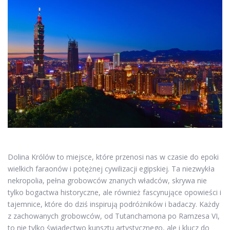
Dolina Królów to miejsce, które przenosi nas w czasie do epoki
wielkich faraonów i potężnej cywilizacji egipskiej. Ta niezwykła
nekropolia, pełna grobowców znanych władców, skrywa nie
tylko bogactwa historyczne, ale również fascynujące opowieści i
tajemnice, które do dziś inspirują podróżników i badaczy. Każdy
z zachowanych grobowców, od Tutanchamona po Ramzesa VI,
to nie tylko świadectwo kunsztu artystycznego, ale i klucz do