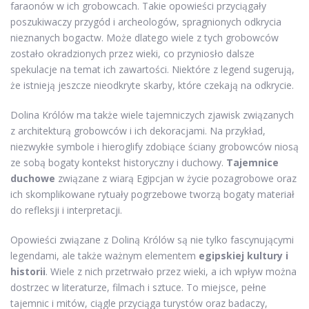
faraonów w ich grobowcach. Takie opowieści przyciągały
poszukiwaczy przygód i archeologów, spragnionych odkrycia
nieznanych bogactw. Może dlatego wiele z tych grobowców
zostało okradzionych przez wieki, co przyniosło dalsze
spekulacje na temat ich zawartości. Niektóre z legend sugerują,
że istnieją jeszcze nieodkryte skarby, które czekają na odkrycie.
Dolina Królów ma także wiele tajemniczych zjawisk związanych
z architekturą grobowców i ich dekoracjami. Na przykład,
niezwykłe symbole i hieroglify zdobiące ściany grobowców niosą
ze sobą bogaty kontekst historyczny i duchowy.
Tajemnice
duchowe
związane z wiarą Egipcjan w życie pozagrobowe oraz
ich skomplikowane rytuały pogrzebowe tworzą bogaty materiał
do refleksji i interpretacji.
Opowieści związane z Doliną Królów są nie tylko fascynującymi
legendami, ale także ważnym elementem
egipskiej kultury i
historii
. Wiele z nich przetrwało przez wieki, a ich wpływ można
dostrzec w literaturze, filmach i sztuce. To miejsce, pełne
tajemnic i mitów, ciągle przyciąga turystów oraz badaczy,