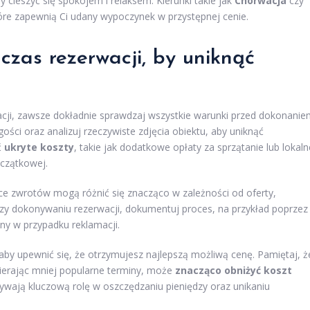
y cieszyć się spokojem i relaksem. Kierunki takie jak
Chorwacja
czy
re zapewnią Ci udany wypoczynek w przystępnej cenie.
zas rezerwacji, by uniknąć
acji, zawsze dokładnie sprawdzaj wszystkie warunki przed dokonani
ości oraz analizuj rzeczywiste zdjęcia obiektu, aby uniknąć
ć
ukryte koszty
, takie jak dodatkowe opłaty za sprzątanie lub lokaln
oczątkowej.
ce zwrotów mogą różnić się znacząco w zależności od oferty,
rzy dokonywaniu rezerwacji, dokumentuj proces, na przykład poprzez
ny w przypadku reklamacji.
aby upewnić się, że otrzymujesz najlepszą możliwą cenę. Pamiętaj, ż
ierając mniej popularne terminy, może
znacząco obniżyć koszt
rywają kluczową rolę w oszczędzaniu pieniędzy oraz unikaniu