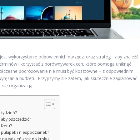
jest wykorzystanie odpowiednich narzędzi oraz strategii, aby znaleźć
terminów i korzystać z porównywarek cen, które pomogą uniknąć
spółczesne podróżowanie nie musi być kosztowne – z odpowiednim
ężania budżetu. Przyjrzymy się zatem, jak skutecznie zaplanować
 się organizacją.
 tydzień?
, aby oszczędzić?
udżetu?
ć pułapek i niespodzianek?
cę na tydzień krok po kroku