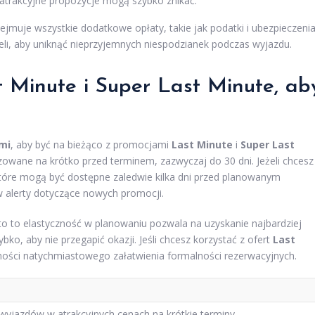
 atrakcyjne propozycje mogą szybko znikać.
jmuje wszystkie dodatkowe opłaty, takie jak podatki i ubezpieczenia
eli, aby uniknąć nieprzyjemnych niespodzianek podczas wyjazdu.
st Minute i Super Last Minute, ab
mi
, aby być na bieżąco z promocjami
Last Minute
i
Super Last
owane na krótko przed terminem, zazwyczaj do 30 dni. Jeżeli chcesz
które mogą być dostępne zaledwie kilka dni przed planowanym
aw alerty dotyczące nowych promocji.
to to elastyczność w planowaniu pozwala na uzyskanie najbardziej
ybko, aby nie przegapić okazji. Jeśli chcesz korzystać z ofert
Last
zności natychmiastowego załatwienia formalności rezerwacyjnych.
 wyjazdów w atrakcyjnych cenach na krótkie terminy.