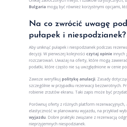
Unikaj zatłoczonych miejsc i szlaków turystycznych, b
Bulgaria
mogą być również korzystnymi opcjami, któ
Na co zwrócić uwagę podc
pułapek i niespodzianek?
Aby uniknąć pułapek i niespodzianek podczas rezerw
decyzji. W pierwszej kolejności
czytaj opinie
innych g
rozczarowań. Uważaj na oferty, które mogą zawiera
podatki, które często nie są uwzględnione w cenie p
Zawsze weryfikuj
politykę anulacji
. Zasady dotyczą
szczególnie w przypadku rezerwacji bezzwrotnych. P
robienie zrzutów ekranu. Taki zapis może być przydat
Porównuj oferty z różnych platform rezerwacyjnych, 
elastyczność w planowaniu wyjazdu, na przykład wyb
wyjazdu
. Dobre praktyki związane z rezerwacją odg
nieprzyjemnych niespodzianek.