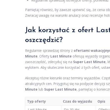
Regularnie sprawdzaj istniejące oferty, ponieważ
Pamiętaj również, by zawsze upewnić się, że cena obe
Zwracaj uwagę na warunki anulacji oraz recenzje hot
Jak korzystać z ofert La
oszczędzić?
Regularnie sprawdzaj strony z
ofertami wakacyjny
Minute
. Oferty
Last Minute
oferują wyjazdy organiz
zaoszczędzić, zdecyduj się na
Super Last Minute
, 
wylotem. Aby skutecznie korzystać z tych ofert, ust
Akceptuj różne kierunki oraz terminy wyjazdów. Częs
atrakcyjnych cen. Przygotuj się na podjęcie decyzji sz
Minute
lub
Super Last Minute
, pamiętaj o koniec
Typ oferty
Czas do wyjazdu
Opis
Last Minute
Do 30 dni
Oferty