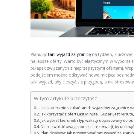
Planując
tani wyjazd za granicę
na tydzień, kluczowe 
najlepsze oferty. Warto być elastycznym w wyborze 
pułapek związanych z nieprzejrzystymi ofertami. W
podejściem można odkrywać nowe miejsca bez nadwyr
taki wyjazd, aby cieszyć się przygodą, a nie stresować
W tym artykule przeczytasz
Jak skutecznie szukać tanich wyjazdów za granicę na
Jak korzystać z ofert Last Minute i Super Last Minute
Jak wybrać kierunek i typ wakacji dopasowany do b
Na co zwrócić uwagę podczas rezerwacji, by unikną
Plan działania: jak przygotować tani wyjazd za grani