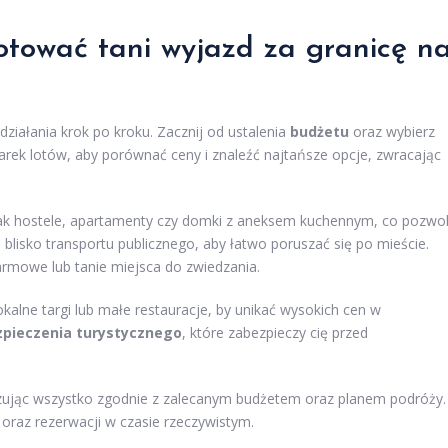
gotować tani wyjazd za granicę n
 działania krok po kroku. Zacznij od ustalenia
budżetu
oraz wybierz
warek lotów, aby porównać ceny i znaleźć najtańsze opcje, zwracając
jak hostele, apartamenty czy domki z aneksem kuchennym, co pozwol
 blisko transportu publicznego, aby łatwo poruszać się po mieście.
darmowe lub tanie miejsca do zwiedzania.
lokalne targi lub małe restauracje, by unikać wysokich cen w
pieczenia turystycznego
, które zabezpieczy cię przed
izując wszystko zgodnie z zalecanym budżetem oraz planem podróży.
 oraz rezerwacji w czasie rzeczywistym.