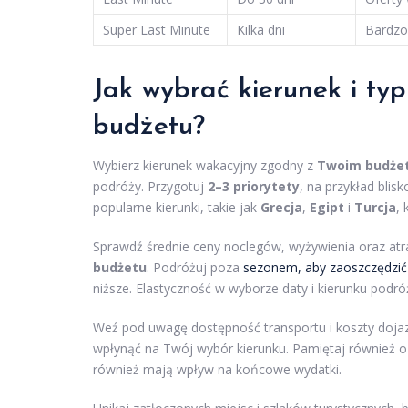
Super Last Minute
Kilka dni
Bardzo
Jak wybrać kierunek i ty
budżetu?
Wybierz kierunek wakacyjny zgodny z
Twoim budże
podróży. Przygotuj
2–3 priorytety
, na przykład bli
popularne kierunki, takie jak
Grecja
,
Egipt
i
Turcja
, 
Sprawdź średnie ceny noclegów, wyżywienia oraz atr
budżetu
. Podróżuj poza
sezonem, aby zaoszczędzić
niższe. Elastyczność w wyborze daty i kierunku podr
Weź pod uwagę dostępność transportu i koszty dojaz
wpłynąć na Twój wybór kierunku. Pamiętaj również o
również mają wpływ na końcowe wydatki.