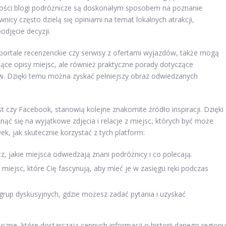
ności blogi podróżnicze są doskonałym sposobem na poznanie
cy często dzielą się opiniami na temat lokalnych atrakcji,
djęcie decyzji.
portale recenzenckie czy serwisy z ofertami wyjazdów, także mogą
ące opisy miejsc, ale również praktyczne porady dotyczące
ów. Dzięki temu można zyskać pełniejszy obraz odwiedzanych
t czy Facebook, stanowią kolejne znakomite źródło inspiracji. Dzięki
się na wyjątkowe zdjęcia i relacje z miejsc, których być może
k, jak skutecznie korzystać z tych platform:
, jakie miejsca odwiedzają znani podróżnicy i co polecają.
y miejsc, które Cię fascynują, aby mieć je w zasięgu ręki podczas
rup dyskusyjnych, gdzie możesz zadać pytania i uzyskać
zne, które dostarczają cennych informacji o historii danego regionu