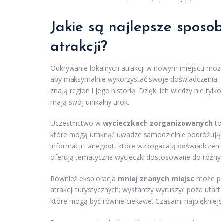
Jakie są najlepsze sposo
atrakcji?
Odkrywanie lokalnych atrakcji w nowym miejscu może
aby maksymalnie wykorzystać swoje doświadczenia. 
znają region i jego historię. Dzięki ich wiedzy nie ty
mają swój unikalny urok.
Uczestnictwo w
wycieczkach zorganizowanych
to
które mogą umknąć uwadze samodzielnie podróżujący
informacji i anegdot, które wzbogacają doświadczeni
oferują tematyczne wycieczki dostosowane do różny
Również eksploracja
mniej znanych miejsc
może prz
atrakcji turystycznych; wystarczy wyruszyć poza utarte 
które mogą być równie ciekawe. Czasami najpiękniej