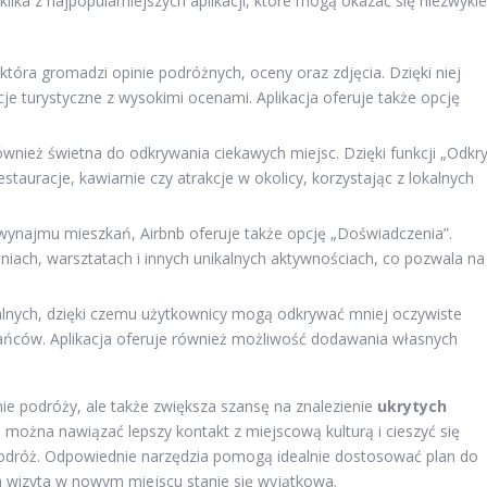
ilka z najpopularniejszych aplikacji, które mogą okazać się niezwykle
która gromadzi opinie podróżnych, oceny oraz zdjęcia. Dzięki niej
cje turystyczne z wysokimi ocenami. Aplikacja oferuje także opcję
ównież świetna do odkrywania ciekawych miejsc. Dzięki funkcji „Odkry
uracje, kawiarnie czy atrakcje w okolicy, korzystając z lokalnych
wynajmu mieszkań, Airbnb oferuje także opcję „Doświadczenia”.
iach, warsztatach i innych unikalnych aktywnościach, co pozwala na
alnych, dzięki czemu użytkownicy mogą odkrywać mniej oczywiste
ańców. Aplikacja oferuje również możliwość dodawania własnych
anie podróży, ale także zwiększa szansę na znalezienie
ukrytych
m można nawiązać lepszy kontakt z miejscową kulturą i cieszyć się
odróż. Odpowiednie narzędzia pomogą idealnie dostosować plan do
a wizyta w nowym miejscu stanie się wyjątkowa.