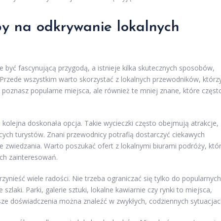
by na odkrywanie lokalnych
 być fascynującą przygodą, a istnieje kilka skutecznych sposobów,
Przede wszystkim warto skorzystać z lokalnych przewodników, którz
lko poznasz popularne miejsca, ale również te mniej znane, które częst
 kolejna doskonała opcja. Takie wycieczki często obejmują atrakcje,
ch turystów. Znani przewodnicy potrafią dostarczyć ciekawych
e zwiedzania. Warto poszukać ofert z lokalnymi biurami podróży, któ
ch zainteresowań.
ynieść wiele radości. Nie trzeba ograniczać się tylko do popularnych
szlaki. Parki, galerie sztuki, lokalne kawiarnie czy rynki to miejsca,
sze doświadczenia można znaleźć w zwykłych, codziennych sytuacjac