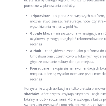
ukryte skarby danego regionu. Poniżej przedstawiam k
pomocne w planowaniu podróży:
TripAdvisor
– to jedna z największych platform, 
można łatwo znaleźć restauracje, hotel czy atrak
wyszukiwania miejsc w pobliżu.
Google Maps
– niezastąpiona w nawigacji, ale r
użytkownicy mogą przeglądać rekomendowane resta
recenzji.
Airbnb
– choć głównie znana jako platforma do 
Umożliwia ona uczestnictwo w lokalnych wydarzen
głębsze poznanie kultury danego miejsca.
Foursquare
– skupia się na rekomendacjach lok
miejsca, które są wysoko oceniane przez mieszk
recenzji.
Korzystanie z tych aplikacji nie tylko ułatwia planow
skarbów
, które często umykają turystom. Dzięki ni
lokalnymi doświadczeniami, które wzbogacą każdą p
swoich zainteresowań i potrzeb, sprawiając, że każd