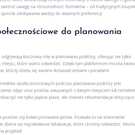
to zwrócić uwagę na różnorodność formatów – od tradycyjnych książe
 sposób zdobywania wiedzy do własnych preferencji.
połecznościowe do planowania
 odgrywają kluczową rolę w planowaniu podróży, oferując nie tylko
at miejsc, które warto odwiedzić. Dzięki tym platformom można łatwo
w, którzy dzielą się swoimi doświadczeniami i poradami.
 mediów społecznościowych podczas planowania podróży jest
ezienie zdjęć oraz postów związanych z danym miejscem lub temate
baczyć nie tylko piękne plaże, ale również rekomendacje dotyczące
a postów czy kolekcjonowania pinów. Pozwala to na stworzenie
 zbiera się najciekawsze lokalizacje, które chcemy odwiedzić. Możn
a przykład: