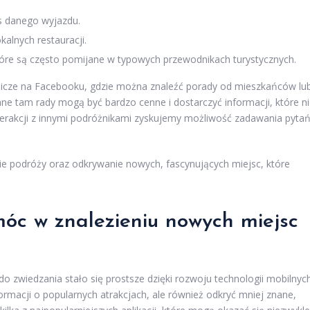
s danego wyjazdu.
kalnych restauracji.
które są często pomijane w typowych przewodnikach turystycznych.
nicze na Facebooku, gdzie można znaleźć porady od mieszkańców lu
ane tam rady mogą być bardzo cenne i dostarczyć informacji, które n
terakcji z innymi podróżnikami zyskujemy możliwość zadawania pytań
e podróży oraz odkrywanie nowych, fascynujących miejsc, które
óc w znalezieniu nowych miejsc
o zwiedzania stało się prostsze dzięki rozwoju technologii mobilnych
ormacji o popularnych atrakcjach, ale również odkryć mniej znane,