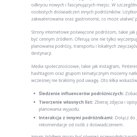
odkryciu nowych i fascynujących miejsc. W szczegól
osobistych doświadczeń innych podróżników. Użytkowni
zakwaterowania oraz gastronomii, co może ułatwić po
Strony internetowe poświęcone podróżom, takie jak 
być cennym źródłem. Oferują one nie tylko wyczerpuj
planowania podróży, transportu i lokalnych zwyczaj
destynacji.
Media społecznościowe, takie jak Instagram, Pinteres
hashtagom oraz grupom tematycznym możemy natknąć 
wcześniej nie braliśmy pod uwagę. Oto kilka wskazówe
Śledzenie influencerów podróżniczych:
Zobacz
Tworzenie własnych list:
Zbieraj zdjęcia i opis
planowania wyjazdu.
Interakcja z innymi podróżnikami:
Dołącz do g
rekomendacje od osób z doświadczeniem.
Innym źródłem mogą być również przewodniki turystyc