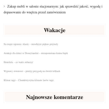
Zakup mebli w salonie stacjonarnym: jak sprawdzić jakość, wygodę i
dopasowanie do wnętrza przed zamówieniem
Wakacje
Na tropie tajemnic Alaski – nieodkryte piękno przyrody
Atrakcje dla dzieci w Disneylandzie – niezapomniana kraina bajek
Honolulu – co warto zobaczyć
Wyprawy rowerowe – przeżyj przygodę na dwóch kółkach
Klimat tajgi – Charakterystyka klimatu lasów tajgi.
Najnowsze komentarze