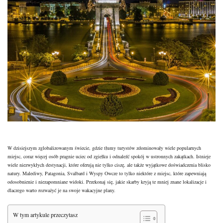
W dzisiejszym zglobalizowanym świecie, gdzie tłumy turystów zdominowały wiele popularnych
miejsc, coraz więcej osób pragnie uciec od zgiełku i odnaleźć spokój w ustronnych zakątkach. Istnieje
wiele niezwykłych destynacji, które oferują nie tylko ciszę, ale także wyjątkowe doświadczenia blisko
natury. Malediwy, Patagonia, Svalbard i Wyspy Owcze to tylko niektóre z miejsc, które zapewniają
odosobnienie i niezapomniane widoki. Przekonaj się, jakie skarby kryją te mniej znane lokalizacje i
dlaczego warto rozważyć je na swoje wakacyjne plany.
W tym artykule przeczytasz