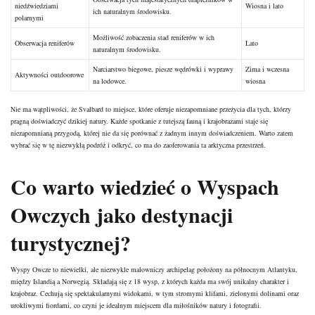
niedźwiedziami
Wiosna i lato
ich naturalnym środowisku.
polarnymi
Możliwość zobaczenia stad reniferów w ich
Obserwacja reniferów
Lato
naturalnym środowisku.
Narciarstwo biegowe, piesze wędrówki i wyprawy
Zima i wczesna
Aktywności outdoorowe
na lodowce.
wiosna
Nie ma wątpliwości, że Svalbard to miejsce, które oferuje niezapomniane przeżycia dla tych, którzy
pragną doświadczyć dzikiej natury. Każde spotkanie z tutejszą fauną i krajobrazami staje się
niezapomnianą przygodą, której nie da się porównać z żadnym innym doświadczeniem. Warto zatem
wybrać się w tę niezwykłą podróż i odkryć, co ma do zaoferowania ta arktyczna przestrzeń.
Co warto wiedzieć o Wyspach
Owczych jako destynacji
turystycznej?
Wyspy Owcze to niewielki, ale niezwykle malowniczy archipelag położony na północnym Atlantyku,
między Islandią a Norwegią. Składają się z 18 wysp, z których każda ma swój unikalny charakter i
krajobraz. Cechują się spektakularnymi widokami, w tym stromymi klifami, zielonymi dolinami oraz
urokliwymi fiordami, co czyni je idealnym miejscem dla miłośników natury i fotografii.