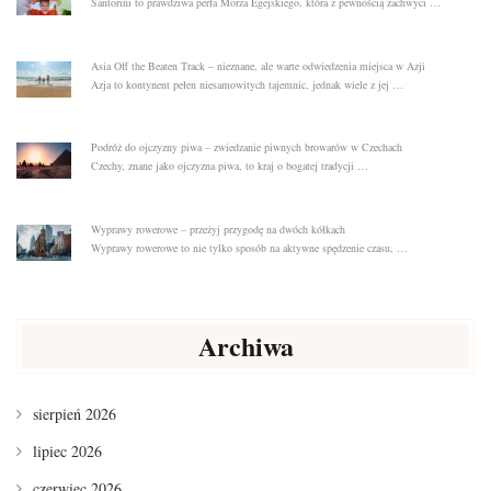
Santorini to prawdziwa perła Morza Egejskiego, która z pewnością zachwyci …
Asia Off the Beaten Track – nieznane, ale warte odwiedzenia miejsca w Azji
Azja to kontynent pełen niesamowitych tajemnic, jednak wiele z jej …
Podróż do ojczyzny piwa – zwiedzanie piwnych browarów w Czechach
Czechy, znane jako ojczyzna piwa, to kraj o bogatej tradycji …
Wyprawy rowerowe – przeżyj przygodę na dwóch kółkach
Wyprawy rowerowe to nie tylko sposób na aktywne spędzenie czasu, …
Archiwa
sierpień 2026
lipiec 2026
czerwiec 2026