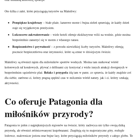
Oto kilka z zalet, które przyciągają turystów na Malediwy:
Przepiękne krajobrazy
– białe plaże, lazurowe morze i bujna zieleń sprawiają, że każdy dzień
staje się wyjątkowym przeżyciem.
Luksusowe zakwaterowanie
– wiele hoteli oferuje ekskluzywne wilii na wodzie, gdzie można
bezpośrednio zanurzyć się w morzu z własnego tarasu.
Bezpieczeństwo i prywatność
– z powodu niewielkiej liczby turystów, Malediwy oferują
poczucie bezpieczeństwa oraz intymności, które są cenne w dzisiejszym świecie.
Malediwy są również rajem dla miłośników sportów wodnych. Można tam nurkować wśród
kolorowych raf koralowych, pływać z delfinami czy korzystać z wielu innych atrakcji dostępnych w
bezpośrednim sąsiedztwie plaż.
Relaks i przygoda
idą tam w parze, co sprawia, że każdy znajdzie coś
dla siebie, zarówno ci, którzy pragną spędzić czas w milczeniu wśród natury, jak i ci, którzy szukają
aktywności.
Co oferuje Patagonia dla
miłośników przyrody?
Patagonia to jeden z najpiękniejszych regionów na świecie, który zachwyca nie tylko swoją dziką
przyrodą, ale również zróżnicowanymi krajobrazami. Znajdują się tu majestatyczne góry, rozległe
lodowce, malownicze jeziora oraz bujne lasy, które przyciągają miłośników przyrody z całego globu. To