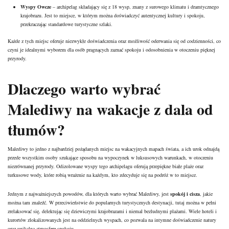
Wyspy Owcze
– archipelag składający się z 18 wysp, znany z surowego klimatu i dramtycznego
krajobrazu. Jest to miejsce, w którym można doświadczyć autentycznej kultury i spokoju,
przekraczając standardowe turystyczne szlaki.
Każde z tych miejsc oferuje niezwykłe doświadczenia oraz możliwość oderwania się od codzienności, co
czyni je idealnymi wyborem dla osób pragnących zaznać spokoju i odosobnienia w otoczeniu pięknej
przyrody.
Dlaczego warto wybrać
Malediwy na wakacje z dala od
tłumów?
Malediwy to jedno z najbardziej pożądanych miejsc na wakacyjnych mapach świata, a ich urok odnajdą
przede wszystkim osoby szukające sposobu na wypoczynek w luksusowych warunkach, w otoczeniu
niezrównanej przyrody. Odizolowane wyspy tego archipelagu oferują przepiękne białe plaże oraz
turkusowe wody, które robią wrażenie na każdym, kto zdecyduje się na podróż w to miejsce.
Jednym z najważniejszych powodów, dla których warto wybrać Malediwy, jest
spokój i cisza
, jakie
można tam znaleźć. W przeciwieństwie do popularnych turystycznych destynacji, tutaj można w pełni
zrelaksować się, delektując się dziewiczymi krajobrazami i niemal bezludnymi plażami. Wiele hoteli i
kurortów zlokalizowanych jest na oddzielnych wyspach, co pozwala na intymne doświadczenie natury
oraz unikalną atmosferę spokoju.