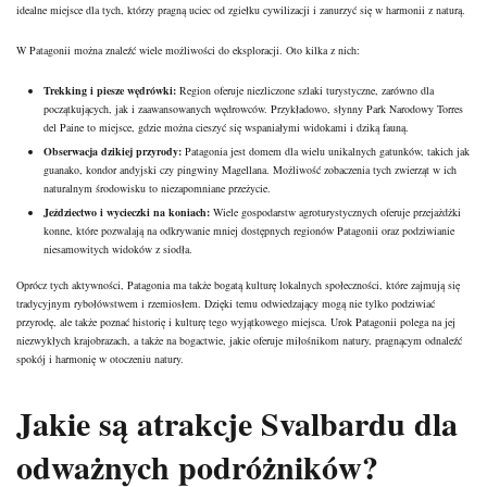
idealne miejsce dla tych, którzy pragną uciec od zgiełku cywilizacji i zanurzyć się w harmonii z naturą.
W Patagonii można znaleźć wiele możliwości do eksploracji. Oto kilka z nich:
Trekking i piesze wędrówki:
Region oferuje niezliczone szlaki turystyczne, zarówno dla
początkujących, jak i zaawansowanych wędrowców. Przykładowo, słynny Park Narodowy Torres
del Paine to miejsce, gdzie można cieszyć się wspaniałymi widokami i dziką fauną.
Obserwacja dzikiej przyrody:
Patagonia jest domem dla wielu unikalnych gatunków, takich jak
guanako, kondor andyjski czy pingwiny Magellana. Możliwość zobaczenia tych zwierząt w ich
naturalnym środowisku to niezapomniane przeżycie.
Jeździectwo i wycieczki na koniach:
Wiele gospodarstw agroturystycznych oferuje przejażdżki
konne, które pozwalają na odkrywanie mniej dostępnych regionów Patagonii oraz podziwianie
niesamowitych widoków z siodła.
Oprócz tych aktywności, Patagonia ma także bogatą kulturę lokalnych społeczności, które zajmują się
tradycyjnym rybołówstwem i rzemiosłem. Dzięki temu odwiedzający mogą nie tylko podziwiać
przyrodę, ale także poznać historię i kulturę tego wyjątkowego miejsca. Urok Patagonii polega na jej
niezwykłych krajobrazach, a także na bogactwie, jakie oferuje miłośnikom natury, pragnącym odnaleźć
spokój i harmonię w otoczeniu natury.
Jakie są atrakcje Svalbardu dla
odważnych podróżników?