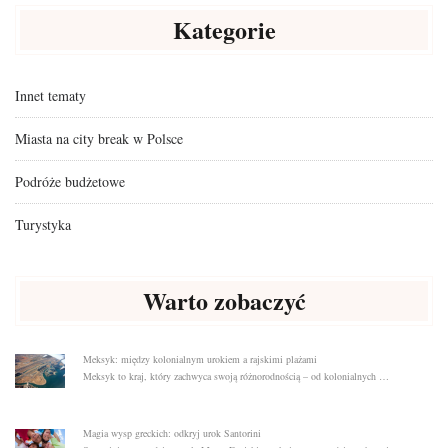
Kategorie
Innet tematy
Miasta na city break w Polsce
Podróże budżetowe
Turystyka
Warto zobaczyć
Meksyk: między kolonialnym urokiem a rajskimi plażami
Meksyk to kraj, który zachwyca swoją różnorodnością – od kolonialnych …
Magia wysp greckich: odkryj urok Santorini