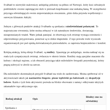
Svalbard to niezwykle malowniczy archipelag położony na północ od Norwegii, który kusi odważnych
podróżników swoimi zapierającymi dech w piersiach krajobrazami oraz unikalną fauną. W szczególności
przyciąga odwiedzających swoim niepowtarzalnym otoczeniem, gdzie dzika przyroda współistnieje z
surowym klimatem Arktyki.
Jednym z głównych punktów atrakcji Svalbardu są spotkania z
niedźwiedziami polarnymi
. To
majestatyczne stworzenia, które można zobaczyć w ich naturalnym środowisku, dostarczają
niezapomnianych wrażeń. Warto jednak pamiętać, że obserwacja tych zwierząt wymaga ostrożności i
odpowiedniego przygotowania, ponieważ są to dzikie drapieżniki. Z tego powodu wiele wycieczek
organizowanych jest pod opieką doświadczonych przewodników, co zapewnia bezpieczeństwo i komfort.
Kolejną atrakcją, którą oferuje Svalbard, są
renifery
. Spacerując po archipelagu, można natknąć się na
stada tych sympatycznych zwierząt, zwłaszcza w okresie letnim. Renifery mają specjalne znaczenie dla
kultury i ekologii regionu, a ich obecność przyciąga także miłośników fotografii przyrodniczej, którzy
pragną uchwycić te chwile na zawsze.
Dla miłośników ekstremalnych przygód Svalbard ma wiele do zaoferowania. Można spróbować sił w
aktywnościach takich jak
narciarstwo biegowe
,
piesze wędrówki po lodowcach
czy
ekspedycje
lodowe
. Każda z tych form aktywności pozwala na bliskie obcowanie z naturą i odkrywanie ukrytych
zakamarków tego arktycznego raju.
Idealny czas na
Rodzaj atrakcji
Opis
odwiedziny
Spotkania z
Obserwacja tych majestatycznych drapieżników w