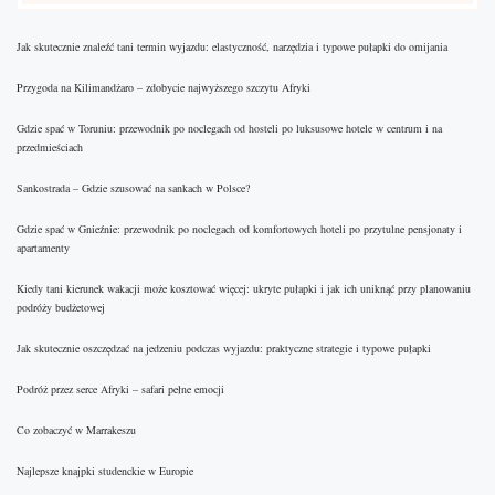
Jak skutecznie znaleźć tani termin wyjazdu: elastyczność, narzędzia i typowe pułapki do omijania
Przygoda na Kilimandżaro – zdobycie najwyższego szczytu Afryki
Gdzie spać w Toruniu: przewodnik po noclegach od hosteli po luksusowe hotele w centrum i na
przedmieściach
Sankostrada – Gdzie szusować na sankach w Polsce?
Gdzie spać w Gnieźnie: przewodnik po noclegach od komfortowych hoteli po przytulne pensjonaty i
apartamenty
Kiedy tani kierunek wakacji może kosztować więcej: ukryte pułapki i jak ich uniknąć przy planowaniu
podróży budżetowej
Jak skutecznie oszczędzać na jedzeniu podczas wyjazdu: praktyczne strategie i typowe pułapki
Podróż przez serce Afryki – safari pełne emocji
Co zobaczyć w Marrakeszu
Najlepsze knajpki studenckie w Europie