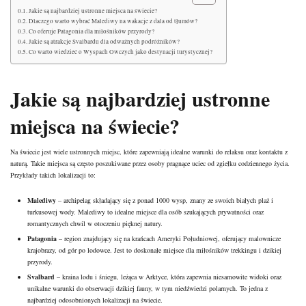
Jakie są najbardziej ustronne miejsca na świecie?
Dlaczego warto wybrać Malediwy na wakacje z dala od tłumów?
Co oferuje Patagonia dla miłośników przyrody?
Jakie są atrakcje Svalbardu dla odważnych podróżników?
Co warto wiedzieć o Wyspach Owczych jako destynacji turystycznej?
Jakie są najbardziej ustronne
miejsca na świecie?
Na świecie jest wiele ustronnych miejsc, które zapewniają idealne warunki do relaksu oraz kontaktu z
naturą. Takie miejsca są często poszukiwane przez osoby pragnące uciec od zgiełku codziennego życia.
Przykłady takich lokalizacji to:
Malediwy
– archipelag składający się z ponad 1000 wysp, znany ze swoich białych plaż i
turkusowej wody. Malediwy to idealne miejsce dla osób szukających prywatności oraz
romantycznych chwil w otoczeniu pięknej natury.
Patagonia
– region znajdujący się na krańcach Ameryki Południowej, oferujący malownicze
krajobrazy, od gór po lodowce. Jest to doskonałe miejsce dla miłośników trekkingu i dzikiej
przyrody.
Svalbard
– kraina lodu i śniegu, leżąca w Arktyce, która zapewnia niesamowite widoki oraz
unikalne warunki do obserwacji dzikiej fauny, w tym niedźwiedzi polarnych. To jedna z
najbardziej odosobnionych lokalizacji na świecie.