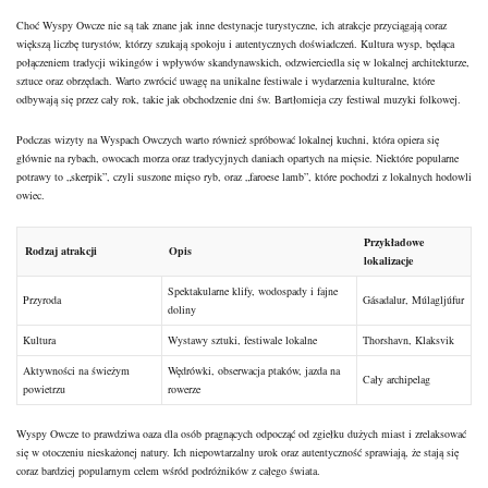
Choć Wyspy Owcze nie są tak znane jak inne destynacje turystyczne, ich atrakcje przyciągają coraz
większą liczbę turystów, którzy szukają spokoju i autentycznych doświadczeń. Kultura wysp, będąca
połączeniem tradycji wikingów i wpływów skandynawskich, odzwierciedla się w lokalnej architekturze,
sztuce oraz obrzędach. Warto zwrócić uwagę na unikalne festiwale i wydarzenia kulturalne, które
odbywają się przez cały rok, takie jak obchodzenie dni św. Bartłomieja czy festiwal muzyki folkowej.
Podczas wizyty na Wyspach Owczych warto również spróbować lokalnej kuchni, która opiera się
głównie na rybach, owocach morza oraz tradycyjnych daniach opartych na mięsie. Niektóre popularne
potrawy to „skerpik”, czyli suszone mięso ryb, oraz „faroese lamb”, które pochodzi z lokalnych hodowli
owiec.
Przykładowe
Rodzaj atrakcji
Opis
lokalizacje
Spektakularne klify, wodospady i fajne
Przyroda
Gásadalur, Múlagljúfur
doliny
Kultura
Wystawy sztuki, festiwale lokalne
Thorshavn, Klaksvik
Aktywności na świeżym
Wędrówki, obserwacja ptaków, jazda na
Cały archipelag
powietrzu
rowerze
Wyspy Owcze to prawdziwa oaza dla osób pragnących odpocząć od zgiełku dużych miast i zrelaksować
się w otoczeniu nieskażonej natury. Ich niepowtarzalny urok oraz autentyczność sprawiają, że stają się
coraz bardziej popularnym celem wśród podróżników z całego świata.