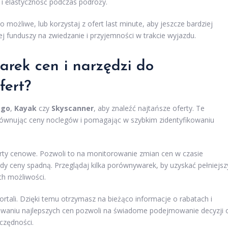
i elastyczność podczas podróży.
o możliwe, lub korzystaj z ofert last minute, aby jeszcze bardziej
ej funduszy na zwiedzanie i przyjemności w trakcie wyjazdu.
arek cen i narzędzi do
fert?
ago
,
Kayak
czy
Skyscanner
, aby znaleźć najtańsze oferty. Te
równując ceny noclegów i pomagając w szybkim zidentyfikowaniu
lerty cenowe. Pozwoli to na monitorowanie zmian cen w czasie
gdy ceny spadną. Przeglądaj kilka porównywarek, by uzyskać pełniejsz
ch możliwości.
rtali. Dzięki temu otrzymasz na bieżąco informacje o rabatach i
kiwaniu najlepszych cen pozwoli na świadome podejmowanie decyzji 
czędności.