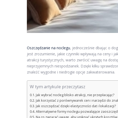
Oszczędzanie na noclegu
, jednocześnie dbając o do
jest zrozumienie, jakie czynniki wpływają na ceny i 
atrakcji turystycznych, warto zwrócić uwagę na dos
nieprzyjemnych niespodzianek. Dzięki kilku spraw
znaleźć wygodne i niedrogie opcje zakwaterowania.
W tym artykule przeczytasz
Jak wybrać nocleg blisko atrakcji, nie przepłacając?
Jak korzystać z porównywarek cen i narzędzi do znal
Jak oszczędzać dzięki elastyczności dat i lokalizacji?
Alternatywne formy noclegu pozwalające zaoszczędzić
Na co zwracać uwagę, aby uniknąć ukrytych kosztów