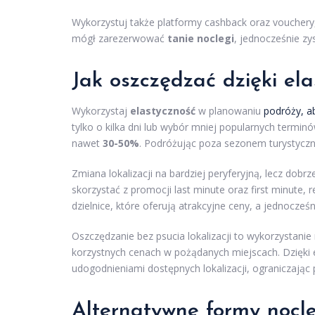
Wykorzystuj także platformy cashback oraz vouchery,
mógł zarezerwować
tanie noclegi
, jednocześnie z
Jak oszczędzać dzięki elas
Wykorzystaj
elastyczność
w planowaniu
podróży, a
tylko o kilka dni lub wybór mniej popularnych termi
nawet
30-50%
. Podróżując poza sezonem turystyczny
Zmiana lokalizacji na bardziej peryferyjną, lecz do
skorzystać z promocji last minute oraz first minute
dzielnice, które oferują atrakcyjne ceny, a jednocze
Oszczędzanie bez psucia lokalizacji to wykorzystanie
korzystnych cenach w pożądanych miejscach. Dzięki 
udogodnieniami dostępnych lokalizacji, ograniczając
Alternatywne formy nocl