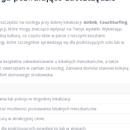
czędzić na noclegu przy dobrej lokalizacji.
Airbnb
,
CouchSurfing
,
ozycji, które mogą znacząco wpłynąć na Twoje wydatki. Wybierając
alną kulturą, co często idzie w parze z niższymi kosztami
i, które szczególnie sprawdzają się dla podróżujących solo lub w
ia bezpłatne zakwaterowanie u lokalnych mieszkańców, a także
b zwierzętami w zamian za nocleg. Zamiana domów stanowi kolejną
mfort domowego środowiska.
ia lub pokoju w dogodnej lokalizacji.
raz możliwość poznawania lokalnych mieszkańców.
turą w atrakcyjnej cenie.
dla podróżujących pojedynczo lub w grupach.