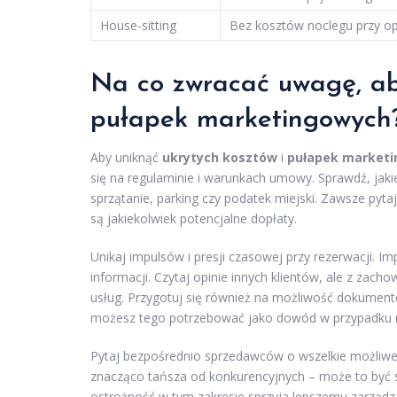
House-sitting
Bez kosztów noclegu przy o
Na co zwracać uwagę, ab
pułapek marketingowych
Aby uniknąć
ukrytych kosztów
i
pułapek market
się na regulaminie i warunkach umowy. Sprawdź, jak
sprzątanie, parking czy podatek miejski. Zawsze pyta
są jakiekolwiek potencjalne dopłaty.
Unikaj impulsów i presji czasowej przy rezerwacji. 
informacji. Czytaj opinie innych klientów, ale z zach
usług. Przygotuj się również na możliwość dokumento
możesz tego potrzebować jako dowód w przypadku r
Pytaj bezpośrednio sprzedawców o wszelkie możliwe 
znacząco tańsza od konkurencyjnych – może to być 
ostrożność w tym zakresie sprzyja lepszemu zarząd