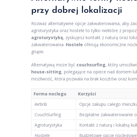
przy dobrej lokalizacji
Rozważ alternatywne opcje zakwaterowania, aby zaosz
agroturystyka oraz hostele to tylko niektóre z prop
agroturystykę
, zyskujesz kontakt z naturą oraz lok
zakwaterowania.
Hostele
oferują ekonomiczne nocleg
grupie.
Alternatywą może być
couchsurfing
, który umożliw
house-sitting
, polegające na opiece nad domem lu
możliwość, która pozwala na brak kosztów oraz ko
Forma noclegu
Korzyści
Airbnb
Opcje zakupu całego mieszkan
CouchSurfing
Bezpłatne zakwaterowanie o
Agroturystyka
Kontakt z naturą i lokalną kul
Hostele
Budżetowe opcje noclegowe 