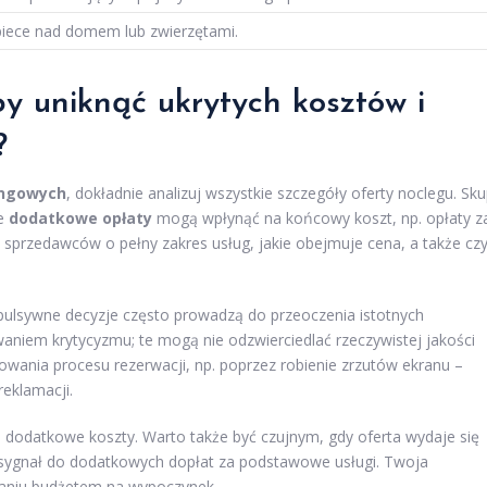
piece nad domem lub zwierzętami.
y uniknąć ukrytych kosztów i
?
ingowych
, dokładnie analizuj wszystkie szczegóły oferty noclegu. Sk
ie
dodatkowe opłaty
mogą wpłynąć na końcowy koszt, np. opłaty z
j sprzedawców o pełny zakres usług, jakie obejmuje cena, a także cz
Impulsywne decyzje często prowadzą do przeoczenia istotnych
owaniem krytycyzmu; te mogą nie odzwierciedlać rzeczywistej jakości
wania procesu rezerwacji, np. poprzez robienie zrzutów ekranu –
eklamacji.
dodatkowe koszty. Warto także być czujnym, gdy oferta wydaje się
sygnał do dodatkowych dopłat za podstawowe usługi. Twoja
zaniu budżetem na wypoczynek.