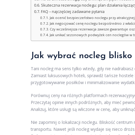
Skuteczna rezerwacja noclegu: plan działania łącząc
FAQ – najczęściej zadawane pytania
Jak ocenić bezpieczeństwo noclegu przy atrakcyjnej l
Jak negocjować cenę noclegu bezpośrednio z właśc
Czy wcześniejsza rezerwacja zawsze gwarantuje osz
Jak unikać sezonowych podwyżek cen noclegów w t
Jak wybrać nocleg blisko 
Tani nocleg ma sens tylko wtedy, gdy nie nadrabiasz
Zamiast luksusowych hoteli, sprawdź tańsze hostele
przygotowywanie posiłków i minimalizowanie wydatk
Porównuj ceny na różnych platformach rezerwacyjnyc
Przeczytaj opinie innych podróżnych, aby mieć pewno
Analizuj, które usługi są wliczone w cenę, aby unikn
Nie zapomnij o lokalizacji noclegu. Bliskość centrum
transportu. Nawet jeśli nocleg wydaje się nieco dr