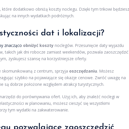
 które dodatkowo obniżą koszty noclegu. Dzięki tym trikowi będzies
yskując na innych wydatkach podróżnych.
tyczności dat i lokalizacji?
by znacząco
obniżyć koszty
noclegów. Przesunięcie daty wyjazdu
nów, takich jak dni robocze zamiast weekendów, pozwala zaoszczędzić
m, zyskujesz szansę na korzystniejsze oferty.
brze skomunikowaną z centrum, sprzyja
oszczędzaniu
. Możesz
, reagując szybko na pojawiające się okazje cenowe. Zwróć uwagę na
śnie są dobrze położone względem atrakcji turystycznych.
 narzędzi do porównywania ofert. Użyj ich, aby znaleźć noclegi w
elastyczności w planowaniu, możesz cieszyć się wszystkimi
 przy tym wydatki na zakwaterowanie.
egu pozwalające zaoszczędzić