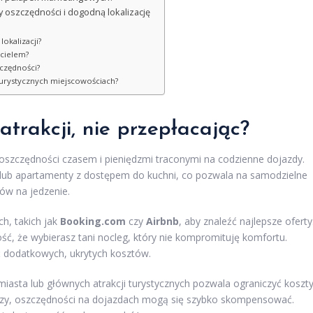
y oszczędności i dogodną lokalizację
okalizacji?
icielem?
czędności?
urystycznych miejscowościach?
atrakcji, nie przepłacając?
 oszczędności czasem i pieniędzmi traconymi na codzienne dojazdy.
 lub apartamenty z dostępem do kuchni, co pozwala na samodzielne
ów na jedzenie.
h, takich jak
Booking.com
czy
Airbnb
, aby znaleźć najlepsze oferty
ść, że wybierasz tani nocleg, który nie kompromituję komfortu.
ąć dodatkowych, ukrytych kosztów.
 miasta lub głównych atrakcji turystycznych pozwala ograniczyć koszt
oższy, oszczędności na dojazdach mogą się szybko skompensować.