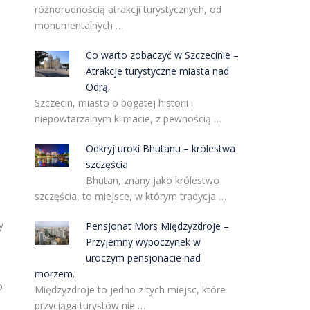
różnorodnością atrakcji turystycznych, od
monumentalnych …
Co warto zobaczyć w Szczecinie –
Atrakcje turystyczne miasta nad
Odrą.
Szczecin, miasto o bogatej historii i
niepowtarzalnym klimacie, z pewnością …
Odkryj uroki Bhutanu – królestwa
szczęścia
Bhutan, znany jako królestwo
szczęścia, to miejsce, w którym tradycja …
y
Pensjonat Mors Międzyzdroje –
Przyjemny wypoczynek w
uroczym pensjonacie nad
morzem.
o
Międzyzdroje to jedno z tych miejsc, które
przyciąga turystów nie …