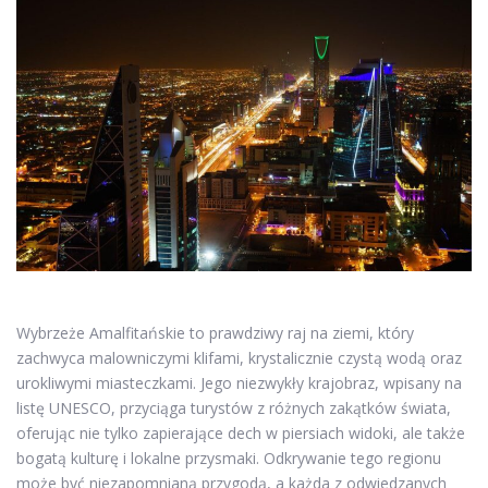
Wybrzeże Amalfitańskie to prawdziwy raj na ziemi, który
zachwyca malowniczymi klifami, krystalicznie czystą wodą oraz
urokliwymi miasteczkami. Jego niezwykły krajobraz, wpisany na
listę UNESCO, przyciąga turystów z różnych zakątków świata,
oferując nie tylko zapierające dech w piersiach widoki, ale także
bogatą kulturę i lokalne przysmaki. Odkrywanie tego regionu
może być niezapomnianą przygodą, a każda z odwiedzanych