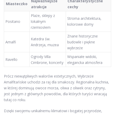
Najważniejsze
Charakterystyczne
Miasteczko
atrakcje
cechy
Plaże, sklepy z
Stroma architektura,
Positano
lokalnym
kolorowe domy
rzemiosłem
Znane historyczne
Katedra św.
Amalfi
budowle i piękne
Andrzeja, muzea
wybrzeże
Ogrody Villa
Wspaniałe widoki,
Ravello
Cimbrone, koncerty
elegancka atmosfera
Prócz niewątpliwych walorów estetycznych, Wybrzeże
Amalfitańskie uchodzi za raj dla smakoszy. Regionalna kuchnia,
w której dominują owoce morza, oliwa z oliwek oraz cytryny,
jest jednym z głównych powodów, dla których turyści wracają
tutaj co roku.
Dzięki swojemu unikalnemu klimatowi i bogatej przyrodzie,