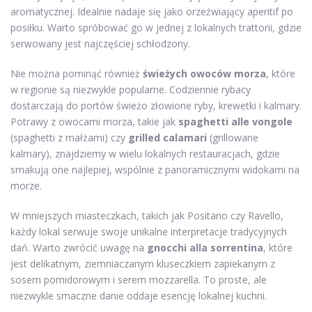
aromatycznej. Idealnie nadaje się jako orzeźwiający aperitif po
posiłku. Warto spróbować go w jednej z lokalnych trattorii, gdzie
serwowany jest najczęściej schłodzony.
Nie można pominąć również
świeżych owoców morza
, które
w regionie są niezwykle popularne. Codziennie rybacy
dostarczają do portów świeżo złowione ryby, krewetki i kalmary.
Potrawy z owocami morza, takie jak
spaghetti alle vongole
(spaghetti z małżami) czy
grilled calamari
(grillowane
kalmary), znajdziemy w wielu lokalnych restauracjach, gdzie
smakują one najlepiej, wspólnie z panoramicznymi widokami na
morze.
W mniejszych miasteczkach, takich jak Positano czy Ravello,
każdy lokal serwuje swoje unikalne interpretacje tradycyjnych
dań. Warto zwrócić uwagę na
gnocchi alla sorrentina
, które
jest delikatnym, ziemniaczanym kluseczkiem zapiekanym z
sosem pomidorowym i serem mozzarella. To proste, ale
niezwykle smaczne danie oddaje esencję lokalnej kuchni.