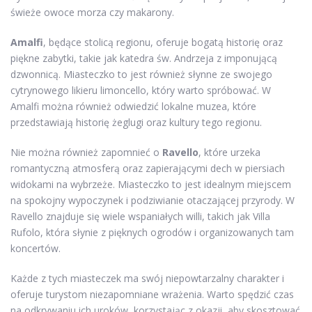
świeże owoce morza czy makarony.
Amalfi
, będące stolicą regionu, oferuje bogatą historię oraz
piękne zabytki, takie jak katedra św. Andrzeja z imponującą
dzwonnicą. Miasteczko to jest również słynne ze swojego
cytrynowego likieru limoncello, który warto spróbować. W
Amalfi można również odwiedzić lokalne muzea, które
przedstawiają historię żeglugi oraz kultury tego regionu.
Nie można również zapomnieć o
Ravello
, które urzeka
romantyczną atmosferą oraz zapierającymi dech w piersiach
widokami na wybrzeże. Miasteczko to jest idealnym miejscem
na spokojny wypoczynek i podziwianie otaczającej przyrody. W
Ravello znajduje się wiele wspaniałych willi, takich jak Villa
Rufolo, która słynie z pięknych ogrodów i organizowanych tam
koncertów.
Każde z tych miasteczek ma swój niepowtarzalny charakter i
oferuje turystom niezapomniane wrażenia. Warto spędzić czas
na odkrywaniu ich uroków, korzystając z okazji, aby skosztować