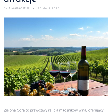
BY
A-WAKACJE.PL
26 MAJA 2026
Zielona Góra to prawdziwy raj dla miłośników wina, oferujący