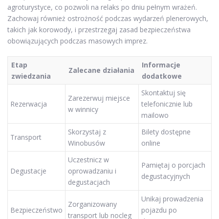
agroturystyce, co pozwoli na relaks po dniu pełnym wrażeń.
Zachowaj również ostrożność podczas wydarzeń plenerowych,
takich jak korowody, i przestrzegaj zasad bezpieczeństwa
obowiązujących podczas masowych imprez.
Etap
Informacje
Zalecane działania
zwiedzania
dodatkowe
Skontaktuj się
Zarezerwuj miejsce
Rezerwacja
telefonicznie lub
w winnicy
mailowo
Skorzystaj z
Bilety dostępne
Transport
Winobusów
online
Uczestnicz w
Pamiętaj o porcjach
Degustacje
oprowadzaniu i
degustacyjnych
degustacjach
Unikaj prowadzenia
Zorganizowany
Bezpieczeństwo
pojazdu po
transport lub nocleg