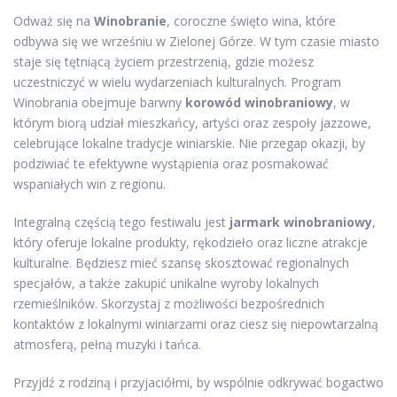
Odważ się na
Winobranie
, coroczne święto wina, które
odbywa się we wrześniu w Zielonej Górze. W tym czasie miasto
staje się tętniącą życiem przestrzenią, gdzie możesz
uczestniczyć w wielu wydarzeniach kulturalnych. Program
Winobrania obejmuje barwny
korowód winobraniowy
, w
którym biorą udział mieszkańcy, artyści oraz zespoły jazzowe,
celebrujące lokalne tradycje winiarskie. Nie przegap okazji, by
podziwiać te efektywne wystąpienia oraz posmakować
wspaniałych win z regionu.
Integralną częścią tego festiwalu jest
jarmark winobraniowy
,
który oferuje lokalne produkty, rękodzieło oraz liczne atrakcje
kulturalne. Będziesz mieć szansę skosztować regionalnych
specjałów, a także zakupić unikalne wyroby lokalnych
rzemieślników. Skorzystaj z możliwości bezpośrednich
kontaktów z lokalnymi winiarzami oraz ciesz się niepowtarzalną
atmosferą, pełną muzyki i tańca.
Przyjdź z rodziną i przyjaciółmi, by wspólnie odkrywać bogactwo