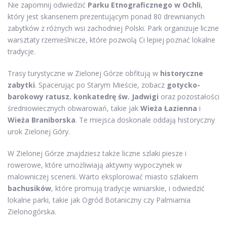
Nie zapomnij odwiedzić
Parku Etnograficznego w Ochli
,
który jest skansenem prezentującym ponad 80 drewnianych
zabytków z różnych wsi zachodniej Polski. Park organizuje liczne
warsztaty rzemieślnicze, które pozwolą Ci lepiej poznać lokalne
tradycje.
Trasy turystyczne w Zielonej Górze obfitują w
historyczne
zabytki
. Spacerując po Starym Mieście, zobacz
gotycko-
barokowy ratusz
,
konkatedrę św. Jadwigi
oraz pozostałości
średniowiecznych obwarowań, takie jak
Wieża Łazienna
i
Wieża Braniborska
. Te miejsca doskonale oddają historyczny
urok Zielonej Góry.
W Zielonej Górze znajdziesz także liczne szlaki piesze i
rowerowe, które umożliwiają aktywny wypoczynek w
malowniczej scenerii. Warto eksplorować miasto szlakiem
bachusików
, które promują tradycje winiarskie, i odwiedzić
lokalne parki, takie jak Ogród Botaniczny czy Palmiarnia
Zielonogórska.