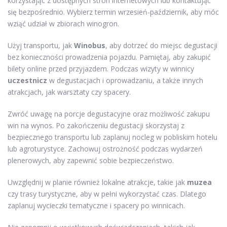
korzystając z dostępnych stron internetowych lub kontaktując
się bezpośrednio. Wybierz termin wrzesień-październik, aby móc
wziąć udział w zbiorach winogron.
Użyj transportu, jak
Winobus
, aby dotrzeć do miejsc degustacji
bez konieczności prowadzenia pojazdu. Pamiętaj, aby zakupić
bilety online przed przyjazdem. Podczas wizyty w winnicy
uczestnicz
w degustacjach i oprowadzaniu, a także innych
atrakcjach, jak warsztaty czy spacery.
Zwróć uwagę na porcje degustacyjne oraz możliwość zakupu
win na wynos. Po zakończeniu degustacji skorzystaj z
bezpiecznego transportu lub zaplanuj nocleg w pobliskim hotelu
lub agroturystyce. Zachowuj ostrożność podczas wydarzeń
plenerowych, aby zapewnić sobie bezpieczeństwo.
Uwzględnij w planie również lokalne atrakcje, takie jak
muzea
czy trasy turystyczne, aby w pełni wykorzystać czas. Dlatego
zaplanuj wycieczki tematyczne i spacery po winnicach.