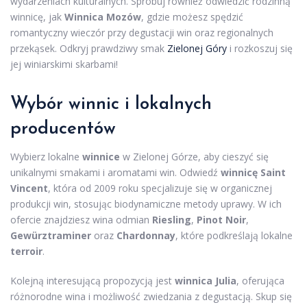
wydarzeniach kulturalnych. Spróbuj również odwiedzić rodzinną
winnicę, jak
Winnica Mozów
, gdzie możesz spędzić
romantyczny wieczór przy degustacji win oraz regionalnych
przekąsek. Odkryj prawdziwy smak
Zielonej Góry
i rozkoszuj się
jej winiarskimi skarbami!
Wybór winnic i lokalnych
producentów
Wybierz lokalne
winnice
w Zielonej Górze, aby cieszyć się
unikalnymi smakami i aromatami win. Odwiedź
winnicę Saint
Vincent
, która od 2009 roku specjalizuje się w organicznej
produkcji win, stosując biodynamiczne metody uprawy. W ich
ofercie znajdziesz wina odmian
Riesling
,
Pinot Noir
,
Gewürztraminer
oraz
Chardonnay
, które podkreślają lokalne
terroir
.
Kolejną interesującą propozycją jest
winnica Julia
, oferująca
różnorodne wina i możliwość zwiedzania z degustacją. Skup się