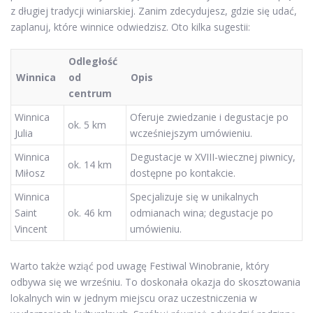
z długiej tradycji winiarskiej. Zanim zdecydujesz, gdzie się udać,
zaplanuj, które winnice odwiedzisz. Oto kilka sugestii:
Odległość
Winnica
od
Opis
centrum
Winnica
Oferuje zwiedzanie i degustacje po
ok. 5 km
Julia
wcześniejszym umówieniu.
Winnica
Degustacje w XVIII-wiecznej piwnicy,
ok. 14 km
Miłosz
dostępne po kontakcie.
Winnica
Specjalizuje się w unikalnych
Saint
ok. 46 km
odmianach wina; degustacje po
Vincent
umówieniu.
Warto także wziąć pod uwagę Festiwal Winobranie, który
odbywa się we wrześniu. To doskonała okazja do skosztowania
lokalnych win w jednym miejscu oraz uczestniczenia w