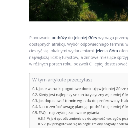
Planowanie
podróży
do
Jeleniej Góry
wymaga przemyśl
dostępnych atrakcji. Wybór odpowiedniego terminu wi
cieszyć się lokalnymi wydarzeniami.
Jelenia Góra
oferu
największą liczbę turystów, a zimowe miesiące sprzy
w różnych porach roku, pozwoli Ci lepiej dostosować 
W tym artykule przeczytasz
Jakie warunki pogodowe dominują w Jeleniej Górze
Kiedy jest najlepszy sezon turystyczny w Jeleniej Gó
Jak dopasować termin wyjazdu do preferowanych akty
Na co zwrócić uwagę planując podróż do Jeleniej G
FAQ – najczęściej zadawane pytania
W jaki sposób zmienia się dostępność noclegów po
Jak przygotować się na nagłe zmiany pogody podczas