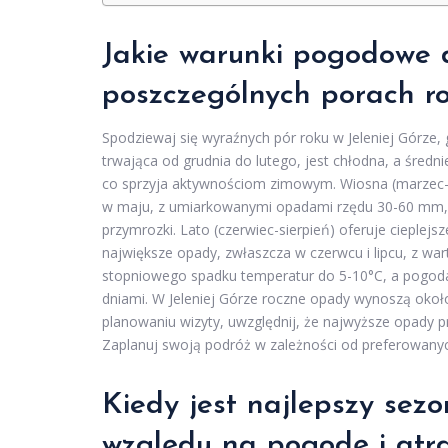
Jakie warunki pogodowe
poszczególnych porach r
Spodziewaj się wyraźnych pór roku w Jeleniej Górze,
trwająca od grudnia do lutego, jest chłodna, a średn
co sprzyja aktywnościom zimowym. Wiosna (marzec-m
w maju, z umiarkowanymi opadami rzędu 30-60 mm
przymrozki. Lato (czerwiec-sierpień) oferuje cieple
największe opady, zwłaszcza w czerwcu i lipcu, z war
stopniowego spadku temperatur do 5-10°C, a pogoda 
dniami. W Jeleniej Górze roczne opady wynoszą okoł
planowaniu wizyty, uwzględnij, że najwyższe opady pr
Zaplanuj swoją podróż w zależności od preferowanyc
Kiedy jest najlepszy sezo
względu na pogodę i atra