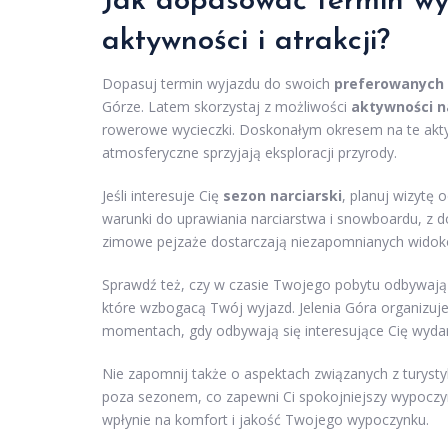
Jak dopasować termin wy
aktywności i atrakcji?
Dopasuj termin wyjazdu do swoich
preferowanych
Górze. Latem skorzystaj z możliwości
aktywności n
rowerowe wycieczki. Doskonałym okresem na te akty
atmosferyczne sprzyjają eksploracji przyrody.
Jeśli interesuje Cię
sezon narciarski
, planuj wizytę 
warunki do uprawiania narciarstwa i snowboardu, z 
zimowe pejzaże dostarczają niezapomnianych widok
Sprawdź też, czy w czasie Twojego pobytu odbywają 
które wzbogacą Twój wyjazd. Jelenia Góra organizuje
momentach, gdy odbywają się interesujące Cię wydar
Nie zapomnij także o aspektach związanych z turyst
poza sezonem, co zapewni Ci spokojniejszy wypoczy
wpłynie na komfort i jakość Twojego wypoczynku.