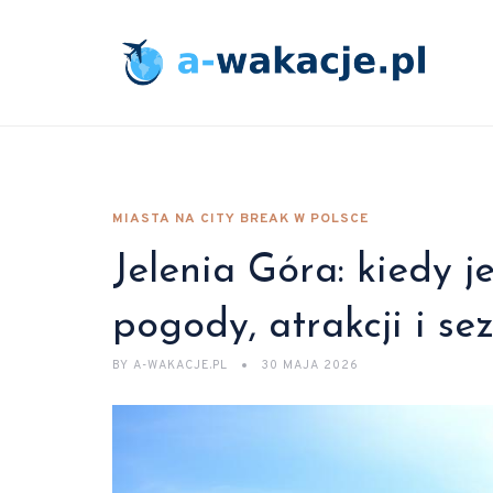
MIASTA NA CITY BREAK W POLSCE
Jelenia Góra: kiedy j
pogody, atrakcji i s
BY
A-WAKACJE.PL
30 MAJA 2026