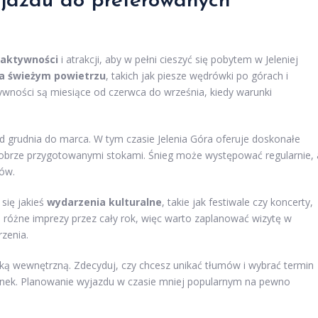
jazdu do preferowanych
 aktywności
i atrakcji, aby w pełni cieszyć się pobytem w Jeleniej
a świeżym powietrzu
, takich jak piesze wędrówki po górach i
wności są miesiące od czerwca do września, kiedy warunki
od grudnia do marca. W tym czasie Jelenia Góra oferuje doskonałe
dobrze przygotowanymi stokami. Śnieg może występować regularnie, 
ów.
się jakieś
wydarzenia kulturalne
, takie jak festiwale czy koncerty,
 różne imprezy przez cały rok, więc warto zaplanować wizytę w
zenia.
yką wewnętrzną. Zdecyduj, czy chcesz unikać tłumów i wybrać termin
nek. Planowanie wyjazdu w czasie mniej popularnym na pewno