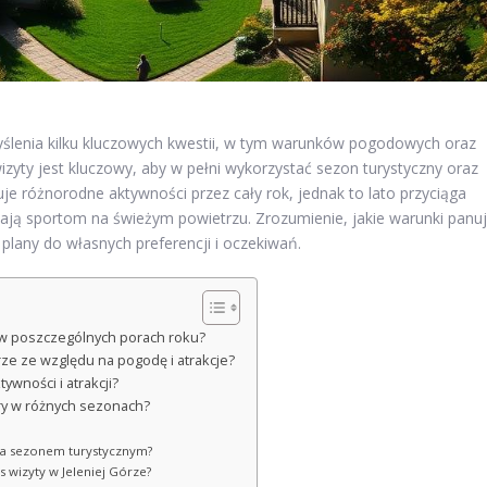
enia kilku kluczowych kwestii, w tym warunków pogodowych oraz
zyty jest kluczowy, aby w pełni wykorzystać sezon turystyczny oraz
je różnorodne aktywności przez cały rok, jednak to lato przyciąga
jają sportom na świeżym powietrzu. Zrozumienie, jakie warunki panu
plany do własnych preferencji i oczekiwań.
 w poszczególnych porach roku?
rze ze względu na pogodę i atrakcje?
wności i atrakcji?
óry w różnych sezonach?
za sezonem turystycznym?
 wizyty w Jeleniej Górze?