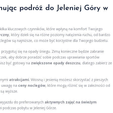
ując podróż do Jeleniej Góry w
j kilka kluczowych czynników, które wpłyną na komfort Twojego
yczny
, który dzieli się na różne poziomy natężenia ruchu, od bardzo
oclegów są najniższe, co może być korzystne dla Twojego budżetu.
, przygotuj się na opady śniegu. Zimą konieczne będzie zabranie
iczek, aby dobrze poradzić sobie podczas uprawiania sportów
sisz być gotowy na
zwiększone opady deszczu
, dlatego zabierz ze
óżnymi
atrakcjami
. Wiosną i jesienią możesz skorzystać z pieszych
óć uwagę na
ceny noclegów
, które mogą różnić się w zależności od
 są wyższe.
n wyjazdu do preferowanych
aktywnych zajęć na świeżym
 podczas pobytu w Jeleniej Górze.