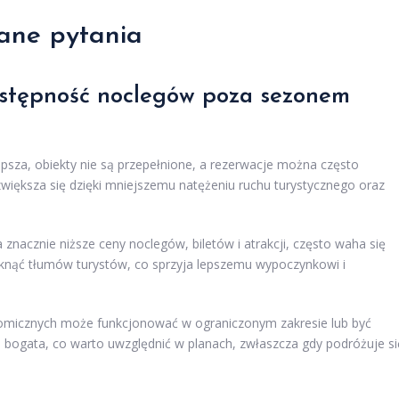
ane pytania
ostępność noclegów poza sezonem
sza, obiekty nie są przepełnione, a rezerwacje można często
większa się dzięki mniejszemu natężeniu ruchu turystycznego oraz
acznie niższe ceny noclegów, biletów i atrakcji, często waha się
iknąć tłumów turystów, co sprzyja lepszemu wypoczynkowi i
ronomicznych może funkcjonować w ograniczonym zakresie lub być
j bogata, co warto uwzględnić w planach, zwłaszcza gdy podróżuje si