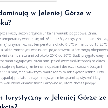
 dominują w
Jeleniej Górze
w
oku?
 gdzie każdy sezon przynosi unikalne warunki pogodowe. Zima,
ie temperatury wahają się od -5°C do 5°C, z częstymi opadami śniegu
aj) przynosi wzrost temperatur z około 0-5°C w marcu do 15-20°C
, a także zmiennymi warunkami pogodowymi, które mogą obejmowa
jsze dni z temperaturami od około 20°C do 30°C. Bądź przygotowany n
tościami sięgającymi 70-90 mm. Jesień (wrzesień-listopad) to okres
staje się bardziej zmienna, z opadami deszczu i coraz krótszymi
o 1110 mm, z największymi wartościami w miesiącach letnich. Przy
zypadają na lato, a najzimniejszymi miesiącami są styczeń i luty.
h warunków klimatycznych i aktywności, które chcesz podjąć.
n turystyczny w Jeleniej Górze ze
kcje?