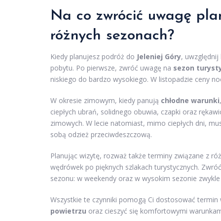
Na co zwrócić uwagę plan
różnych sezonach?
Kiedy planujesz podróż do
Jeleniej Góry
, uwzględni
pobytu. Po pierwsze, zwróć uwagę na
sezon turyst
niskiego do bardzo wysokiego. W listopadzie ceny n
W okresie zimowym, kiedy panują
chłodne warunki
ciepłych ubrań, solidnego obuwia, czapki oraz rękaw
zimowych. W lecie natomiast, mimo ciepłych dni, mu
sobą odzież przeciwdeszczową.
Planując wizytę, rozważ także terminy związane z r
wędrówek po pięknych szlakach turystycznych. Zwr
sezonu: w weekendy oraz w wysokim sezonie zwykle
Wszystkie te czynniki pomogą Ci dostosować termi
powietrzu
oraz cieszyć się komfortowymi warunkami