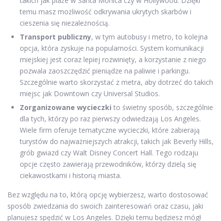
takich jak plaże w Santa Monica czy w Hollywood. Dzięki
temu masz możliwość odkrywania ukrytych skarbów i
cieszenia się niezależnością.
Transport publiczny
, w tym autobusy i metro, to kolejna
opcja, która zyskuje na popularności. System komunikacji
miejskiej jest coraz lepiej rozwinięty, a korzystanie z niego
pozwala zaoszczędzić pieniądze na paliwie i parkingu.
Szczególnie warto skorzystać z metra, aby dotrzeć do takich
miejsc jak Downtown czy Universal Studios.
Zorganizowane wycieczki
to świetny sposób, szczególnie
dla tych, którzy po raz pierwszy odwiedzają Los Angeles.
Wiele firm oferuje tematyczne wycieczki, które zabierają
turystów do najważniejszych atrakcji, takich jak Beverly Hills,
grób gwiazd czy Walt Disney Concert Hall. Tego rodzaju
opcje często zawierają przewodników, którzy dzielą się
ciekawostkami i historią miasta.
Bez względu na to, którą opcję wybierzesz, warto dostosować
sposób zwiedzania do swoich zainteresowań oraz czasu, jaki
planujesz spędzić w Los Angeles. Dzięki temu będziesz mógł