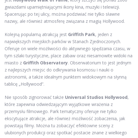
gwiazdami upamiętniającymi ikony kina, muzyki i telewizji.
Spacerując po tej ulicy, można podziwiać nie tylko sławne
nazwy, ale również atmosferę związana z magią Hollywood.
Kolejną popularną atrakcją jest
Griffith Park
, jeden z
największych miejskich parków w Stanach Zjednoczonych.
Oferuje on wiele możliwości do aktywnego spędzania czasu, w
tym szlaki turystyczne, place zabaw oraz niesamowite widoki na
miasto z
Griffith Observatory
. Obserwatorium to jest jednym
z najlepszych miejsc do odkrywania kosmosu i nauki o
astronomii, a także idealnym punktem widokowym na słynną
tablicę „Hollywood”.
Nie sposób zignorować także
Universal Studios Hollywood
,
które zapewnia odwiedzającym wyjątkowe wrażenia z
przemysłu filmowego. Park tematyczny oferuje nie tylko
ekscytujące atrakcje, ale również możliwość zobaczenia, jak
powstają filmy. Można tu zobaczyć efektowne sceny z
ulubionych produkcji oraz spotkać postacie znane z wielkiego