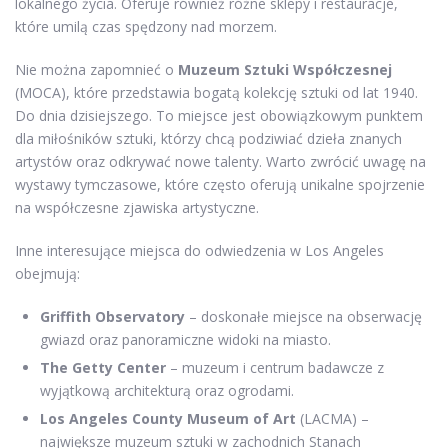
lokalnego życia. Oferuje również różne sklepy i restauracje,
które umilą czas spędzony nad morzem.
Nie można zapomnieć o
Muzeum Sztuki Współczesnej
(MOCA), które przedstawia bogatą kolekcję sztuki od lat 1940.
Do dnia dzisiejszego. To miejsce jest obowiązkowym punktem
dla miłośników sztuki, którzy chcą podziwiać dzieła znanych
artystów oraz odkrywać nowe talenty. Warto zwrócić uwagę na
wystawy tymczasowe, które często oferują unikalne spojrzenie
na współczesne zjawiska artystyczne.
Inne interesujące miejsca do odwiedzenia w Los Angeles
obejmują:
Griffith Observatory
– doskonałe miejsce na obserwację
gwiazd oraz panoramiczne widoki na miasto.
The Getty Center
– muzeum i centrum badawcze z
wyjątkową architekturą oraz ogrodami.
Los Angeles County Museum of Art
(LACMA) –
największe muzeum sztuki w zachodnich Stanach