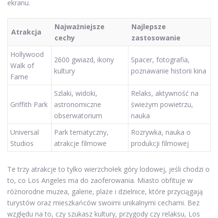
ekranu.
Najważniejsze
Najlepsze
Atrakcja
cechy
zastosowanie
Hollywood
2600 gwiazd, ikony
Spacer, fotografia,
Walk of
kultury
poznawanie historii kina
Fame
Szlaki, widoki,
Relaks, aktywność na
Griffith Park
astronomiczne
świeżym powietrzu,
obserwatorium
nauka
Universal
Park tematyczny,
Rozrywka, nauka o
Studios
atrakcje filmowe
produkcji filmowej
Te trzy atrakcje to tylko wierzchołek góry lodowej, jeśli chodzi o
to, co Los Angeles ma do zaoferowania. Miasto obfituje w
różnorodne muzea, galerie, plaże i dzielnice, które przyciągają
turystów oraz mieszkańców swoimi unikalnymi cechami. Bez
względu na to, czy szukasz kultury, przygody czy relaksu, Los